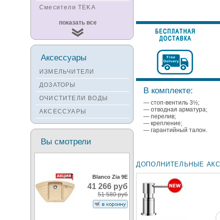
Смесители TEKA
Смесители
показать все
KUCHENSTERN
Смесители ZORG
Смесители KANTERA
Аксессуары
Смесители LAVA
ИЗМЕЛЬЧИТЕЛИ
Смесители SEAMAN
ДОЗАТОРЫ
В комплекте:
Смесители
ОЧИСТИТЕЛИ ВОДЫ
Zigmund&Shtain
— стоп-вентиль 3½;
— отводная арматура;
АКСЕССУАРЫ
Смесители OULIN
— перелив;
— крепление;
Смесители под бронзу
— гарантийный талон.
Вы смотрели
ДОПОЛНИТЕЛЬНЫЕ АК
Blanco Zia 9E
41 266 руб
51 580 руб