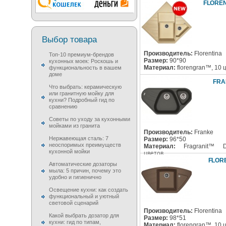
FLORE
Выбор товара
Производитель:
Florentina
Топ-10 премиум-брендов
Размер:
90*90
кухонных моек: Роскошь и
Материал:
florengran™, 10 
функциональность в вашем
доме
FRA
Что выбрать: керамическую
или гранитную мойку для
кухни? Подробный гид по
сравнению
Советы по уходу за кухонными
мойками из гранита
Производитель:
Franke
Нержавеющая сталь: 7
Размер:
96*50
неоспоримых преимуществ
Материал:
Fragranit™ 
кухонной мойки
цветов
FLOR
Автоматические дозаторы
мыла: 5 причин, почему это
удобно и гигиенично
Освещение кухни: как создать
функциональный и уютный
световой сценарий
Производитель:
Florentina
Какой выбрать дозатор для
Размер:
98*51
кухни: гид по типам,
Материал:
florengran™, 10 