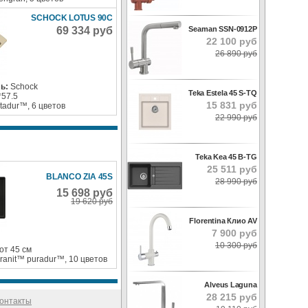
SCHOCK LOTUS 90C
Seaman SSN-0912P
69 334 руб
22 100 руб
26 890 руб
ь:
Schock
Teka Estela 45 S-TQ
*57.5
15 831 руб
stadur™, 6 цветов
22 990 руб
Teka Kea 45 B-TG
25 511 руб
BLANCO ZIA 45S
28 990 руб
15 698 руб
19 620 руб
Florentina Клио AV
7 900 руб
10 300 руб
от 45 см
granit™ puradur™, 10 цветов
Alveus Laguna
28 215 руб
онтакты