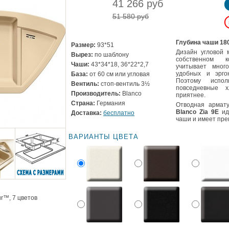
41 266 руб
51 580 руб
Глубина чаши 18
Размер:
93*51
Дизайн угловой 
Вырез:
по шаблону
собственном 
Чаши:
43*34*18, 36*22*2,7
учитывает мног
удобных и эрго
База:
от 60 см или угловая
Поэтому испол
Вентиль:
стоп-вентиль 3½
повседневные 
Производитель:
Blanco
приятнее.
Страна:
Германия
Отводная армат
Blanco Zia 9E
ид
Доставка:
бесплатно
чаши и имеет пре
ВАРИАНТЫ ЦВЕТА
ur™, 7 цветов