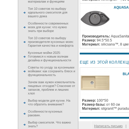
материалам и функциям
AQUASAN
Топ 10 советов по выбору
идеального смесителя для
вашего дома
Особенности современных
моек для кухни: что нужно
знать при выборе
Производитель:
AquaSanit
Топ 10 советов по выбору
Размер:
94.5*50.5
производителя кухонных моек:
Материал:
silicsana™, 8 цв
Гарантия качества и комфорта
Кухонные мойки 2025:
Готовимся к новым волнам
дизайна и функциональности
ЕЩЕ ИЗ ЭТОЙ КОЛЛЕКЦ
Советы по уходу за кухонными
мойками: как сохранить блеск и
BLA
функциональность
Зачем вам нужен измельчитель
пищевых отходов? Спасение от
запахов, проблем и лишних
хлоп
Размер:
100*50
Выбор модели для кухни. На
что обратить внимание?
Размер базы:
от 60 см
Материал:
silgranit™ purad
Особенности кухонных
раковин.
Выбор смесителя. Что важно
© 2009–
2026
100 Moek.RU
Написать письмо
|
знать?