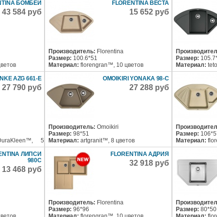
NTINA БОМБЕЙ
FLORENTINA ВЕСТА
43 584 руб
15 652 руб
Производитель:
Florentina
Производител
Размер:
100.6*51
Размер:
105.7
цветов
Материал:
florengran™, 10 цветов
Материал:
tet
NKE AZG 661-Е
OMOIKIRI YONAKA 98-C
27 790 руб
27 288 руб
Производитель:
Omoikiri
Производител
Размер:
98*51
Размер:
106*5
DuraKleen™, 5
Материал:
artgranit™, 8 цветов
Материал:
flo
ENTINA ЛИПСИ
FLORENTINA АДРИЯ
980С
32 918 руб
13 468 руб
Производитель:
Florentina
Производител
Размер:
96*96
Размер:
80*50
цветов
Материал:
florengran™, 10 цветов
Материал:
flo