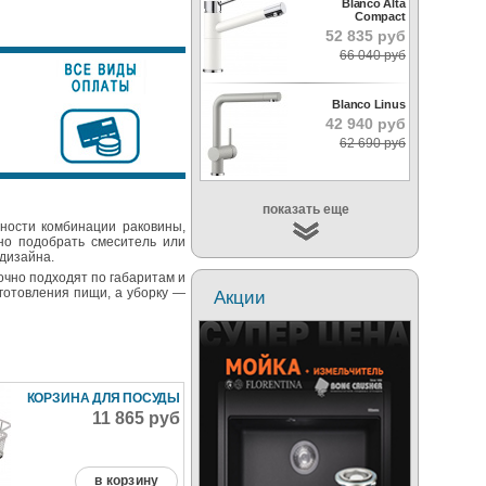
Blanco Alta
Compact
52 835 руб
66 040 руб
Blanco Linus
42 940 руб
62 690 руб
показать еще
ности комбинации раковины,
о подобрать смеситель или
 дизайна.
очно подходят по габаритам и
готовления пищи, а уборку —
Акции
КОРЗИНА ДЛЯ ПОСУДЫ
11 865 руб
в корзину