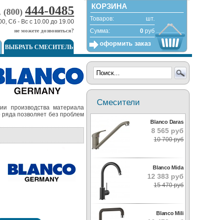
КОРЗИНА
444-0485
, (800)
Товаров:
шт.
00, Сб - Вс с 10.00 до 19.00
не можете дозвониться?
Сумма:
0
руб
оформить заказ
ВЫБРАТЬ СМЕСИТЕЛЬ
Смесители
гии производства материала
 ряда позволяет без проблем
Blanco Daras
8 565 руб
10 700 руб
Blanco Mida
12 383 руб
15 470 руб
Blanco Mili