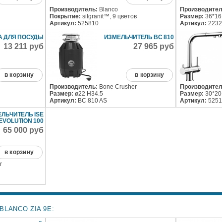
Производитель:
Blanco
Производител
Покрытие:
silgranit™, 9 цветов
Размер:
36*16
Артикул:
525810
Артикул:
2232
А ДЛЯ ПОСУДЫ
ИЗМЕЛЬЧИТЕЛЬ BC 810
13 211 руб
27 965 руб
в корзину
в корзину
Производитель:
Bone Crusher
Производител
Размер:
ø22 H34.5
Размер:
30*20
Артикул:
BC 810 AS
Артикул:
5251
ЛЬЧИТЕЛЬ ISE
EVOLUTION 100
65 000 руб
в корзину
r
LANCO ZIA 9E: