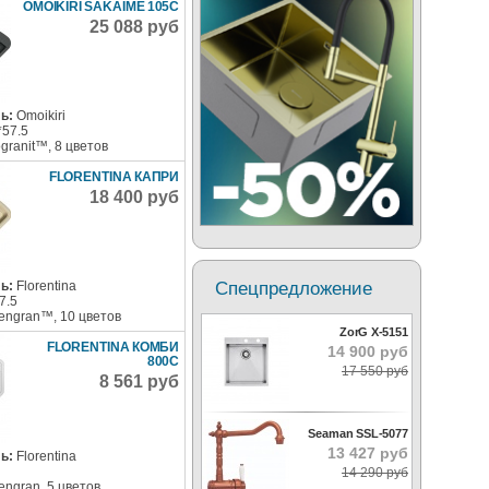
OMOIKIRI SAKAIME 105C
25 088 руб
ь:
Omoikiri
*57.5
ogranit™, 8 цветов
FLORENTINA КАПРИ
18 400 руб
Спецпредложение
ь:
Florentina
7.5
rengran™, 10 цветов
ZorG X-5151
FLORENTINA КОМБИ
14 900 руб
800С
17 550 руб
8 561 руб
Seaman SSL-5077
13 427 руб
ь:
Florentina
14 290 руб
rengran, 5 цветов