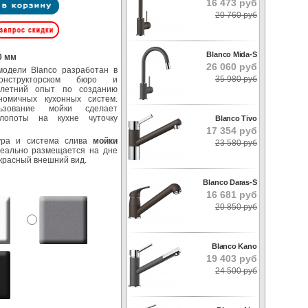
16 473 руб
20 760 руб
Blanco Mida-S
0 мм
26 060 руб
модели Blanco разработан в
35 980 руб
конструкторском бюро и
олетний опыт по созданию
номичных кухонных систем.
ьзование мойки сделает
хлопоты на кухне чуточку
Blanco Tivo
17 354 руб
ура и система слива
мойки
23 580 руб
еально размещается на дне
красный внешний вид.
Blanco Daras-S
16 681 руб
20 850 руб
Blanco Kano
19 403 руб
24 500 руб