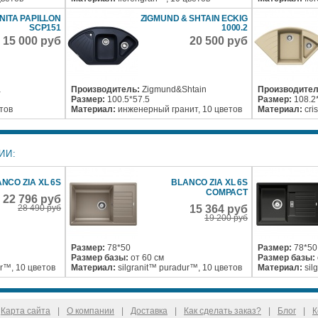
ITA PAPILLON
ZIGMUND & SHTAIN ECKIG
SCP151
1000.2
15 000 руб
20 500 руб
a
Производитель:
Zigmund&Shtain
Производител
Размер:
100.5*57.5
Размер:
108.2
етов
Материал:
инженерный гранит, 10 цветов
Материал:
cri
ИИ:
NCO ZIA XL 6S
BLANCO ZIA XL 6S
COMPACT
22 796 руб
28 490 руб
15 364 руб
19 200 руб
Размер:
78*50
Размер:
78*50
Размер базы:
от 60 см
Размер базы:
ur™, 10 цветов
Материал:
silgranit™ puradur™, 10 цветов
Материал:
sil
Карта сайта
|
О компании
|
Доставка
|
Как сделать заказ?
|
Блог
|
К