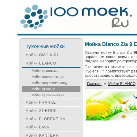
Мойка Blanco Zia 9 E
Кухонные мойки
Угловую мойку Blanco Zia 9
Мойки OMOIKIRI
царапинам сопоставима с н
гладкую, непористую структур
Мойки BLANCO
Это качество значительно 
Мойки гранитные
Hygiene+™ препятствуют раз
выбрать модель, превосходн
Мойки нержавеющие
Мойки под столешницу
Главная
Мойки BLANCO
Мойки угловые
Мойки керамические
Мойки FRANKE
Мойки SCHOCK
Мойки FLORENTINA
Мойки LAVA
Мойки KANTERA