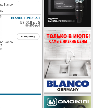
ь:
Blanco
97
BLANCO FONTAS-S II
57 016 руб
86 250 руб
в корзину
ь:
Blanco
.7
98