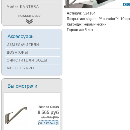
Мойки KANTERA
Артикул:
524184
Мойки KUCHENSTERN
показать все
Покрытие:
silgranit™ puradur™, 10 цв
Мойки ALVEUS
Катридж:
керамический
Гарантия:
5 лет
Мойки TEKA
Аксессуары
Мойки ZORG
ИЗМЕЛЬЧИТЕЛИ
Мойки SEAMAN
ДОЗАТОРЫ
Мойки ZIGMUND&SHTAIN
ОЧИСТИТЕЛИ ВОДЫ
Мойки OULIN
АКСЕССУАРЫ
Мойки PAULMARK
Вы смотрели
Blanco Daras
8 565 руб
10 700 руб