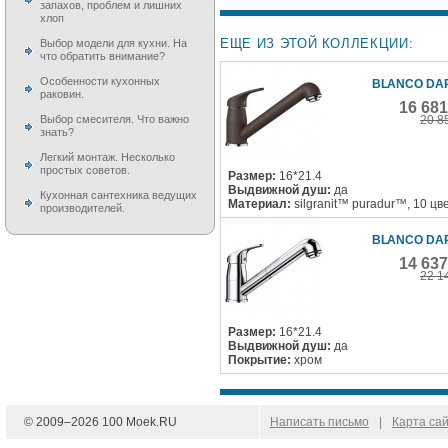
запахов, проблем и лишних
хлоп
ЕЩЕ ИЗ ЭТОЙ КОЛЛЕКЦИИ:
Выбор модели для кухни. На
что обратить внимание?
Особенности кухонных
BLANCO DA
раковин.
16 68
20 8
Выбор смесителя. Что важно
знать?
Легкий монтаж. Несколько
простых советов.
Размер:
16*21.4
Выдвижной душ:
да
Кухонная сантехника ведущих
Материал:
silgranit™ puradur™, 10 цв
производителей.
BLANCO DA
14 63
22 1
Размер:
16*21.4
Выдвижной душ:
да
Покрытие:
хром
© 2009–
2026
100 Moek.RU
Написать письмо
|
Карта са