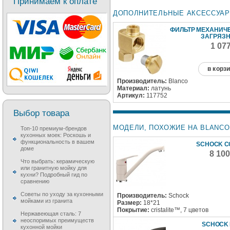
Принимаем к оплате
ДОПОЛНИТЕЛЬНЫЕ АКСЕССУА
ФИЛЬТР МЕХАНИЧ
ЗАГРЯЗ
1 07
в корз
Производитель:
Blanco
Материал:
латунь
Артикул:
117752
Выбор товара
МОДЕЛИ, ПОХОЖИЕ НА BLANCO
Топ-10 премиум-брендов
кухонных моек: Роскошь и
функциональность в вашем
SCHOCK 
доме
8 10
Что выбрать: керамическую
или гранитную мойку для
кухни? Подробный гид по
сравнению
Советы по уходу за кухонными
Производитель:
Schock
мойками из гранита
Размер:
18*21
Покрытие:
cristalite™, 7 цветов
Нержавеющая сталь: 7
неоспоримых преимуществ
SCHOCK
кухонной мойки