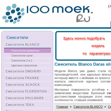
(
Смесители
Смесители BLANCO
Смесители гранитные
Смесители хром
Смесители 2 в 1
Смеситель Blanco Daras si
Цветные смесители
Модели Blanco уже давно стали п
Смесители OMOIKIRI
производителей, они идеально вписы
Смесители FRANKE
интерьер вместе с мойками из гранита
корпуса смесителя идельно соотве
Смесители SCHOCK
композицию.
Материал поверхности устойчив к 
Смесители FLORENTINA
химическим веществам. Кухонный
см
достоинствами продукции этого нем
Смесители PAULMARK
особенности, ставшие изюминкой.
Смесители TEKA
Главная
Смесители BLANCO
С