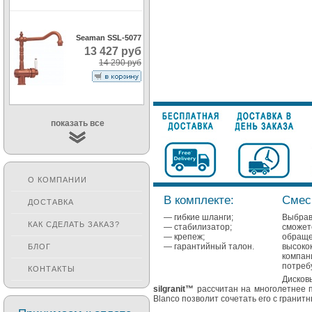
Seaman SSL-5077
13 427 руб
14 290 руб
показать все
О КОМПАНИИ
В комплекте:
Смес
ДОСТАВКА
— гибкие шланги;
Выбрав
КАК СДЕЛАТЬ ЗАКАЗ?
— стабилизатор;
сможе
— крепеж;
обращ
— гарантийный талон.
высоко
БЛОГ
компан
потреб
КОНТАКТЫ
Дисков
silgranit™
рассчитан на многолетнее п
Blanco позволит сочетать его с гранит