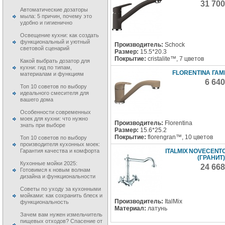
31 70
Автоматические дозаторы
мыла: 5 причин, почему это
удобно и гигиенично
Освещение кухни: как создать
функциональный и уютный
Производитель:
Schock
световой сценарий
Размер:
15.5*20.3
Покрытие:
cristalite™, 7 цветов
Какой выбрать дозатор для
кухни: гид по типам,
FLORENTINA ГАМ
материалам и функциям
6 64
Топ 10 советов по выбору
идеального смесителя для
вашего дома
Особенности современных
моек для кухни: что нужно
Производитель:
Florentina
знать при выборе
Размер:
15.6*25.2
Покрытие:
florengran™, 10 цветов
Топ 10 советов по выбору
производителя кухонных моек:
ITALMIX NOVECENTO
Гарантия качества и комфорта
(ГРАНИТ)
Кухонные мойки 2025:
24 66
Готовимся к новым волнам
дизайна и функциональности
Советы по уходу за кухонными
мойками: как сохранить блеск и
Производитель:
ItalMix
функциональность
Материал:
латунь
Зачем вам нужен измельчитель
пищевых отходов? Спасение от