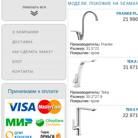
МОДЕЛИ, ПОХОЖИЕ НА SEAMAN 
показать все
FRANKE PL
21 99
О КОМПАНИИ
ДОСТАВКА
Производитель:
Franke
Размер:
31.5*22
КАК СДЕЛАТЬ ЗАКАЗ?
Покрытие:
хром
TEKA 
БЛОГ
31 67
КОНТАКТЫ
Принимаем к оплате
Производитель:
Teka
Размер:
30.2*27.9
Покрытие:
хром
TEKA F
22 87