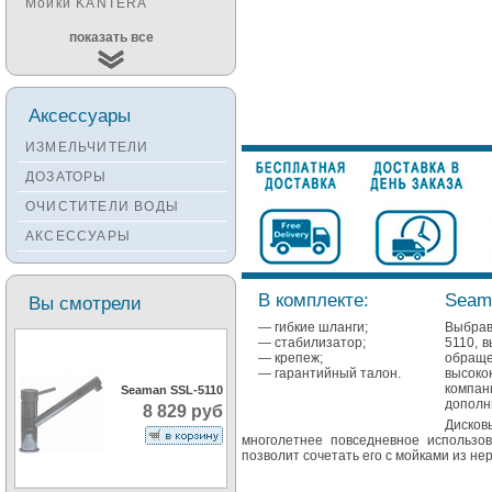
Мойки KANTERA
Мойки KUCHENSTERN
показать все
Мойки ALVEUS
Мойки TEKA
Аксессуары
Мойки ZORG
ИЗМЕЛЬЧИТЕЛИ
Мойки SEAMAN
ДОЗАТОРЫ
Мойки ZIGMUND&SHTAIN
ОЧИСТИТЕЛИ ВОДЫ
Мойки OULIN
АКСЕССУАРЫ
Мойки PAULMARK
В комплекте:
Seam
Вы смотрели
— гибкие шланги;
Выбрав
— стабилизатор;
5110, в
— крепеж;
обращ
— гарантийный талон.
высоко
компан
Seaman SSL-5110
дополн
8 829 руб
Дисков
многолетнее повседневное использо
позволит сочетать его с мойками из н