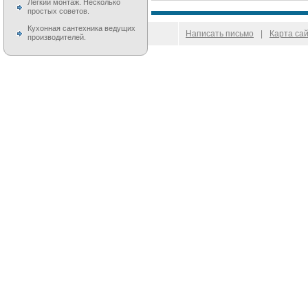
Легкий монтаж. Несколько
простых советов.
Кухонная сантехника ведущих
© 2009–
2026
100 Moek.RU
Написать письмо
|
Карта са
производителей.