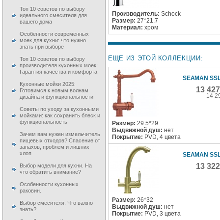
Топ 10 советов по выбору
Производитель:
Schock
идеального смесителя для
Размер:
27*21.7
вашего дома
Материал:
хром
Особенности современных
моек для кухни: что нужно
знать при выборе
ЕЩЕ ИЗ ЭТОЙ КОЛЛЕКЦИИ:
Топ 10 советов по выбору
производителя кухонных моек:
Гарантия качества и комфорта
SEAMAN SSL
Кухонные мойки 2025:
13 42
Готовимся к новым волнам
14 2
дизайна и функциональности
Советы по уходу за кухонными
мойками: как сохранить блеск и
функциональность
Размер:
29.5*29
Выдвижной душ:
нет
Зачем вам нужен измельчитель
Покрытие:
PVD, 4 цвета
пищевых отходов? Спасение от
запахов, проблем и лишних
хлоп
SEAMAN SSL
13 32
Выбор модели для кухни. На
что обратить внимание?
Особенности кухонных
раковин.
Размер:
26*32
Выбор смесителя. Что важно
Выдвижной душ:
нет
знать?
Покрытие:
PVD, 3 цвета