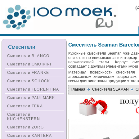
(
Смеситель Seaman Barcelo
Смесители
Кухонные смесители Seaman уже давн
Смесители BLANCO
они отлично вписываются в интерьер 
нержавеющей стали. Корпус сме
Смесители OMOIKIRI
совпадает с другими элементами кухни
Материал поверхности смесителя 
Смесители FRANKE
агрессивным химическим веществам
Смесители SCHOCK
всеми достоинствами продукции этого 
Главная
Смесители SEAMAN
С
Смесители FLORENTINA
Смесители PAULMARK
Смесители TEKA
Смесители
KUCHENSTERN
Смесители ZORG
Смесители KANTERA