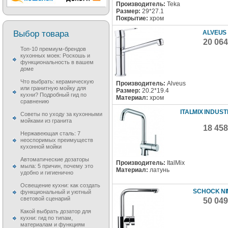
Производитель:
Teka
Размер:
29*27.1
Покрытие:
хром
Выбор товара
ALVEUS 
20 06
Топ-10 премиум-брендов
кухонных моек: Роскошь и
функциональность в вашем
доме
Что выбрать: керамическую
Производитель:
Alveus
или гранитную мойку для
Размер:
20.2*19.4
кухни? Подробный гид по
Материал:
хром
сравнению
ITALMIX INDUST
Советы по уходу за кухонными
мойками из гранита
18 45
Нержавеющая сталь: 7
неоспоримых преимуществ
кухонной мойки
Автоматические дозаторы
Производитель:
ItalMix
мыла: 5 причин, почему это
Материал:
латунь
удобно и гигиенично
Освещение кухни: как создать
SCHOCK N
функциональный и уютный
световой сценарий
50 04
Какой выбрать дозатор для
кухни: гид по типам,
материалам и функциям