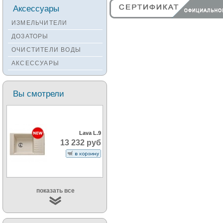
Смесители KANTERA
Аксессуары
Смесители LAVA
ИЗМЕЛЬЧИТЕЛИ
Смесители SEAMAN
ДОЗАТОРЫ
Смесители
ОЧИСТИТЕЛИ ВОДЫ
Zigmund&Shtain
АКСЕССУАРЫ
Смесители OULIN
Смесители под бронзу
Вы смотрели
Lava L.9
13 232 руб
показать все