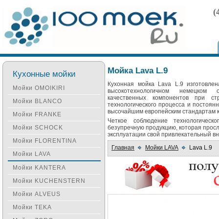
(
Мойка Lava L.9
Кухонные мойки
Кухонная мойка Lava L.9 изготовле
Мойки OMOIKIRI
высокотехнологичном немецком 
качественных компонентов при ст
Мойки BLANCO
технологического процесса и постоян
высочайшим европейским стандартам к
Мойки FRANKE
Четкое соблюдение технологическо
Мойки SCHOCK
безупречную продукцию, которая просл
эксплуатации свой привлекательный в
Мойки FLORENTINA
Главная
Мойки LAVA
Lava L.9
Мойки LAVA
Мойки KANTERA
Мойки KUCHENSTERN
Мойки ALVEUS
Мойки TEKA