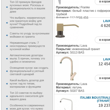
в корз
Топ-10 премиум-брендов
кухонных моек: Роскошь и
Производитель:
Franke
функциональность в вашем
Материал:
белый пластик с гофриро
доме
трубкой
Артикул:
112.0006.456
Что выбрать: керамическую
LAVA
или гранитную мойку для
кухни? Подробный гид по
4 62
сравнению
Советы по уходу за кухонными
мойками из гранита
в корз
Нержавеющая сталь: 7
Производитель:
Lava
неоспоримых преимуществ
Покрытие:
инженерный гранит
кухонной мойки
Артикул:
SG13 BAS
Автоматические дозаторы
мыла: 5 причин, почему это
LAVA
удобно и гигиенично
12 45
Освещение кухни: как создать
функциональный и уютный
световой сценарий
в корз
Какой выбрать дозатор для
кухни: гид по типам,
Производитель:
Lava
материалам и функциям
Материал:
латунь
Артикул:
SG07 BAS
Топ 10 советов по выбору
идеального смесителя для
ITALMIX INDUSTRIAL
вашего дома
(ГРАНИТ
19 23
Особенности современных
моек для кухни: что нужно