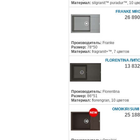
Материал:
silgranit™ puradur™, 10 цв
FRANKE MRG
26 89
Производитель:
Franke
Размер:
78*50
Материал:
fragranit+™, 7 цветов
FLORENTINA ЛИПС
13 83
Производитель:
Florentina
Размер:
86*51
Материал:
florengran, 10 цветов
OMOIKIRI SUMI
25 18