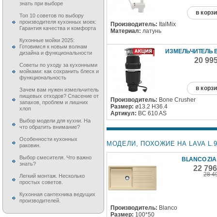
знать при выборе
в корз
Топ 10 советов по выбору
производителя кухонных моек:
Производитель:
ItalMix
Гарантия качества и комфорта
Материал:
латунь
Кухонные мойки 2025:
Готовимся к новым волнам
ИЗМЕЛЬЧИТЕЛЬ B
дизайна и функциональности
20 99
Советы по уходу за кухонными
мойками: как сохранить блеск и
функциональность
в корз
Зачем вам нужен измельчитель
пищевых отходов? Спасение от
Производитель:
Bone Crusher
запахов, проблем и лишних
Размер:
ø13.2 H36.4
хлоп
Артикул:
BC 610 AS
Выбор модели для кухни. На
что обратить внимание?
Особенности кухонных
МОДЕЛИ, ПОХОЖИЕ НА LAVA L.9
раковин.
Выбор смесителя. Что важно
BLANCO ZIA 
знать?
22 79
28 4
Легкий монтаж. Несколько
простых советов.
Кухонная сантехника ведущих
производителей.
Производитель:
Blanco
Размер:
100*50