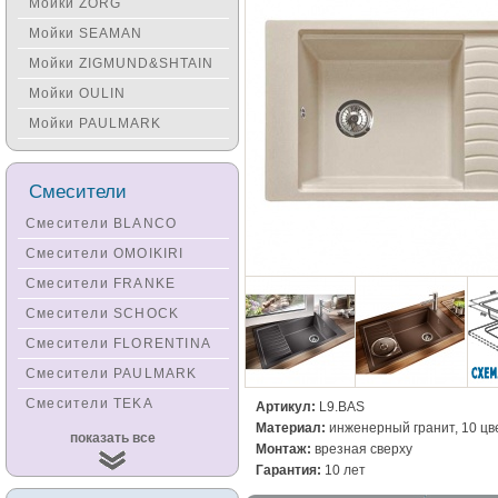
Мойки ZORG
Мойки SEAMAN
Мойки ZIGMUND&SHTAIN
Мойки OULIN
Мойки PAULMARK
Смесители
Смесители BLANCO
Смесители OMOIKIRI
Смесители FRANKE
Смесители SCHOCK
Смесители FLORENTINA
Смесители PAULMARK
Смесители TEKA
Артикул:
L9.BAS
Материал:
инженерный гранит, 10 цв
Смесители
показать все
Монтаж:
врезная сверху
KUCHENSTERN
Гарантия:
10 лет
Смесители ZORG