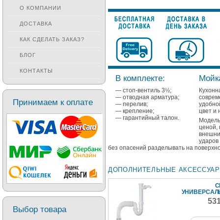
О КОМПАНИИ
ДОСТАВКА
КАК СДЕЛАТЬ ЗАКАЗ?
БЛОГ
КОНТАКТЫ
В комплекте:
Мойка
— стоп-вентиль 3½;
Кухонн
— отводная арматура;
совре
Принимаем к оплате
— перелив;
удобно
— крепление;
цвет и 
— гарантийный талон.
Модель
ценой,
внешни
ударов
без опасений разделывать на поверхнос
ДОПОЛНИТЕЛЬНЫЕ АКСЕССУА
С
УНИВЕРСА
53
Выбор товара