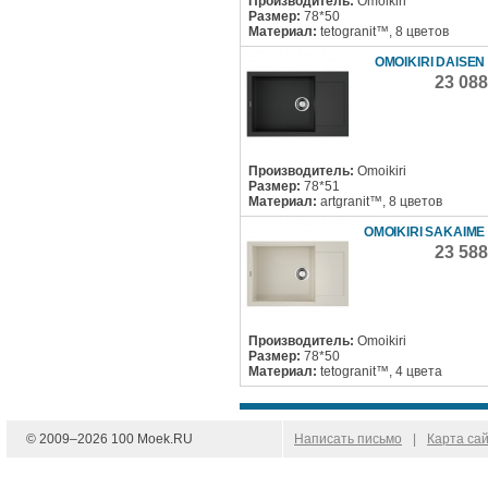
Производитель:
Omoikiri
Размер:
78*50
Материал:
tetogranit™, 8 цветов
OMOIKIRI DAISEN
23 08
Производитель:
Omoikiri
Размер:
78*51
Материал:
artgranit™, 8 цветов
OMOIKIRI SAKAIME 
23 58
Производитель:
Omoikiri
Размер:
78*50
Материал:
tetogranit™, 4 цвета
© 2009–
2026
100 Moek.RU
Написать письмо
|
Карта са