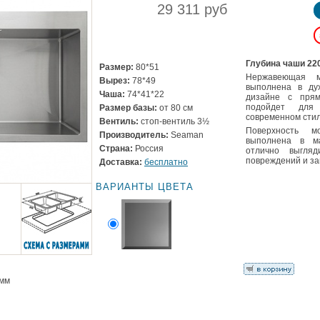
29 311 руб
Глубина чаши 22
Размер:
80*51
Нержавеющая 
Вырез:
78*49
выполнена в ду
Чаша:
74*41*22
дизайне с пря
подойдет для
Размер базы:
от 80 см
современном стил
Вентиль:
стоп-вентиль 3½
Поверхность 
Производитель:
Seaman
выполнена в ма
Страна:
Россия
отлично выгля
повреждений и за
Доставка:
бесплатно
ВАРИАНТЫ ЦВЕТА
 мм