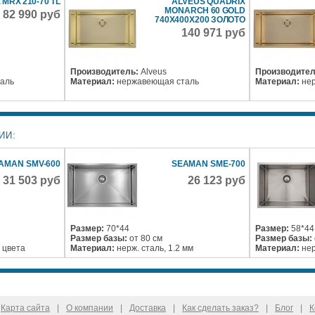
MRX 210-70 TL
ALVEUS QUADRIX
MONARCH 60 GOLD
82 990 руб
740X400X200 ЗОЛОТО
140 971 руб
Производитель:
Alveus
Производител
аль
Материал:
нержавеющая сталь
Материал:
не
ИИ:
AMAN SMV-600
SEAMAN SME-700
31 503 руб
26 123 руб
Размер:
70*44
Размер:
58*44
Размер базы:
от 80 см
Размер базы:
 цвета
Материал:
нерж. сталь, 1.2 мм
Материал:
нер
Карта сайта
|
О компании
|
Доставка
|
Как сделать заказ?
|
Блог
|
К