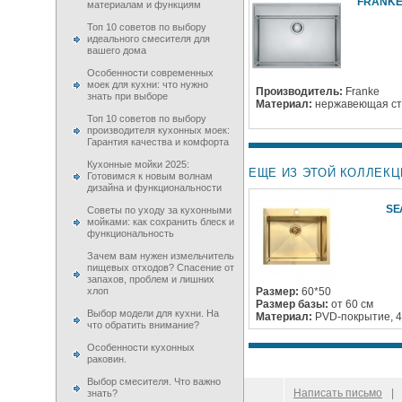
FRANKE 
материалам и функциям
Топ 10 советов по выбору
идеального смесителя для
вашего дома
Особенности современных
моек для кухни: что нужно
Производитель:
Franke
знать при выборе
Материал:
нержавеющая ст
Топ 10 советов по выбору
производителя кухонных моек:
Гарантия качества и комфорта
Кухонные мойки 2025:
ЕЩЕ ИЗ ЭТОЙ КОЛЛЕКЦ
Готовимся к новым волнам
дизайна и функциональности
SE
Советы по уходу за кухонными
мойками: как сохранить блеск и
функциональность
Зачем вам нужен измельчитель
пищевых отходов? Спасение от
запахов, проблем и лишних
хлоп
Размер:
60*50
Размер базы:
от 60 см
Выбор модели для кухни. На
Материал:
PVD-покрытие, 4
что обратить внимание?
Особенности кухонных
раковин.
Выбор смесителя. Что важно
© 2009–
2026
100 Moek.RU
Написать письмо
|
знать?