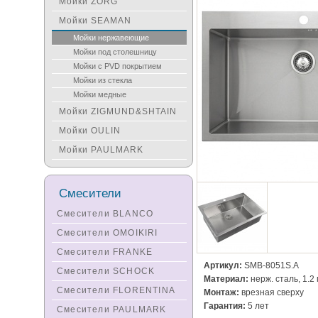
Мойки ZORG
Мойки SEAMAN
Мойки нержавеющие
Мойки под столешницу
Мойки с PVD покрытием
Мойки из стекла
Мойки медные
Мойки ZIGMUND&SHTAIN
Мойки OULIN
Мойки PAULMARK
Смесители
Смесители BLANCO
Смесители OMOIKIRI
Смесители FRANKE
Артикул:
SMB-8051S.A
Смесители SCHOCK
Материал:
нерж. сталь, 1.2
Смесители FLORENTINA
Монтаж:
врезная сверху
Гарантия:
5 лет
Смесители PAULMARK