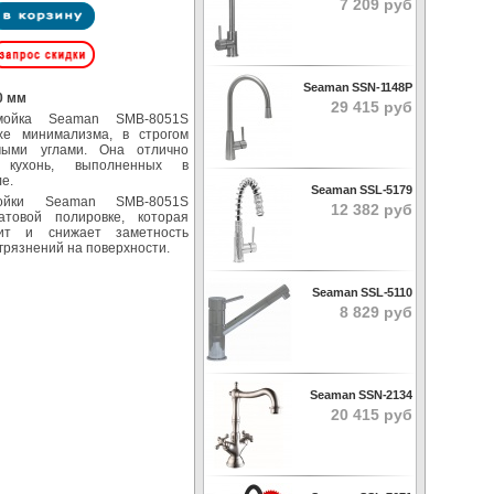
7 209 руб
Seaman SSN-1148P
0 мм
29 415 руб
мойка Seaman SMB-8051S
хе минимализма, в строгом
мыми углами. Она отлично
 кухонь, выполненных в
е.
Seaman SSL-5179
мойки Seaman SMB-8051S
12 382 руб
товой полировке, которая
дит и снижает заметность
грязнений на поверхности.
Seaman SSL-5110
8 829 руб
Seaman SSN-2134
20 415 руб