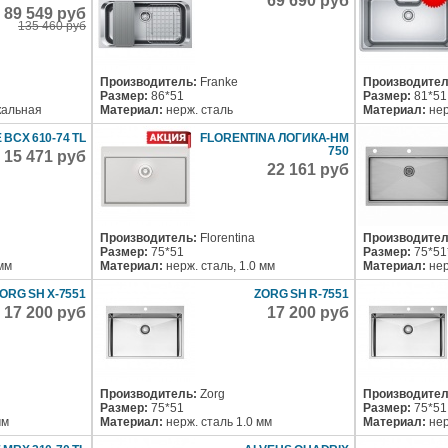
69 690 руб
89 549 руб
135 460 руб
Производитель:
Franke
Производител
Размер:
86*51
Размер:
81*51
кальная
Материал:
нерж. сталь
Материал:
нер
BCX 610-74 TL
FLORENTINA ЛОГИКА-НМ
750
15 471 руб
22 161 руб
Производитель:
Florentina
Производител
Размер:
75*51
Размер:
75*51
 мм
Материал:
нерж. сталь, 1.0 мм
Материал:
нер
ORG SH X-7551
ZORG SH R-7551
17 200 руб
17 200 руб
Производитель:
Zorg
Производител
Размер:
75*51
Размер:
75*51
мм
Материал:
нерж. сталь 1.0 мм
Материал:
нер