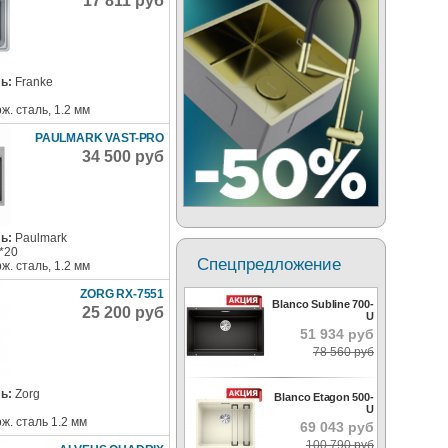
17 811 руб
ь:
Franke
ж. сталь, 1.2 мм
PAULMARK VAST-PRO
34 500 руб
ь:
Paulmark
*20
Спецпредложение
ж. сталь, 1.2 мм
ZORG RX-7551
Blanco Subline 700-
25 200 руб
U
51 934 руб
78 560 руб
ь:
Zorg
Blanco Etagon 500-
U
ж. сталь 1.2 мм
69 043 руб
100 790 руб