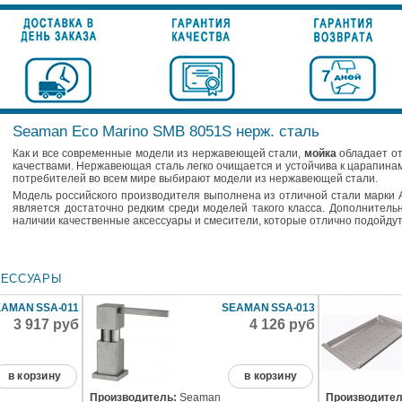
Seaman Eco Marino SMB 8051S нерж. сталь
Как и все современные модели из нержавеющей стали,
мойка
обладает о
качествами. Нержавеющая сталь легко очищается и устойчива к царапина
потребителей во всем мире выбирают модели из нержавеющей стали.
Модель российского производителя выполнена из отличной стали марки A
является достаточно редким среди моделей такого класса. Дополнительн
наличии качественные аксессуары и смесители, которые отлично подойдут
СЕССУАРЫ
EAMAN SSA-011
SEAMAN SSA-013
3 917 руб
4 126 руб
в корзину
в корзину
Производитель:
Seaman
Производител