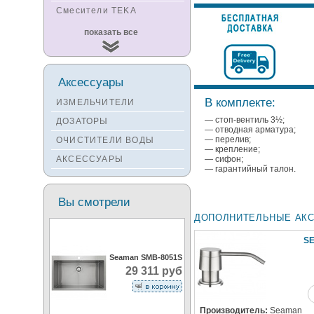
Смесители TEKA
Смесители
показать все
KUCHENSTERN
Смесители ZORG
Смесители KANTERA
Аксессуары
Смесители LAVA
В комплекте:
ИЗМЕЛЬЧИТЕЛИ
Смесители SEAMAN
— стоп-вентиль 3½;
ДОЗАТОРЫ
— отводная арматура;
Смесители
— перелив;
ОЧИСТИТЕЛИ ВОДЫ
Zigmund&Shtain
— крепление;
АКСЕССУАРЫ
— сифон;
Смесители OULIN
— гарантийный талон.
Смесители под бронзу
Вы смотрели
ДОПОЛНИТЕЛЬНЫЕ АК
S
Seaman SMB-8051S
29 311 руб
Производитель:
Seaman