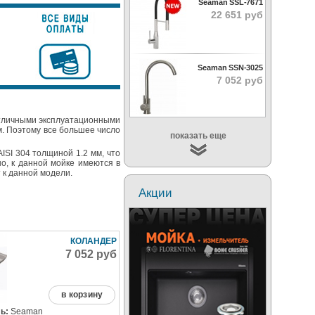
Seaman SSL-7671
22 651 руб
Seaman SSN-3025
7 052 руб
тличными эксплуатационными
м. Поэтому все большее число
показать еще
ISI 304 толщиной 1.2 мм, что
о, к данной мойке имеются в
 к данной модели.
Акции
КОЛАНДЕР
7 052 руб
в корзину
ь:
Seaman