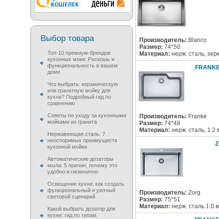
Выбор товара
Производитель:
Blanco
Размер:
74*50
Топ-10 премиум-брендов
Материал:
нерж. сталь, зер
кухонных моек: Роскошь и
функциональность в вашем
FRANKE 
доме
Что выбрать: керамическую
или гранитную мойку для
кухни? Подробный гид по
сравнению
Советы по уходу за кухонными
Производитель:
Franke
мойками из гранита
Размер:
74*48
Материал:
нерж. сталь, 1.2
Нержавеющая сталь: 7
неоспоримых преимуществ
Z
кухонной мойки
Автоматические дозаторы
мыла: 5 причин, почему это
удобно и гигиенично
Освещение кухни: как создать
функциональный и уютный
Производитель:
Zorg
световой сценарий
Размер:
75*51
Материал:
нерж. сталь 1.0 
Какой выбрать дозатор для
кухни: гид по типам,