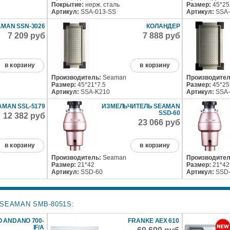
Покрытие:
нерж. сталь
Размер:
45*25
Артикул:
SSA-013-SS
Артикул:
SSA-
MAN SSN-3026
КОЛАНДЕР
7 209 руб
7 888 руб
в корзину
в корзину
Производитель:
Seaman
Производител
Размер:
45*21*7.5
Размер:
45*25
Артикул:
SSA-K210
Артикул:
SSA-
AMAN SSL-5179
ИЗМЕЛЬЧИТЕЛЬ SEAMAN
SSD-60
12 382 руб
23 066 руб
в корзину
в корзину
Производитель:
Seaman
Производител
Размер:
21*42
Размер:
21*42
Артикул:
SSD-60
Артикул:
SSD-
SEAMAN SMB-8051S:
 ANDANO 700-
FRANKE AEX 610
IF/A