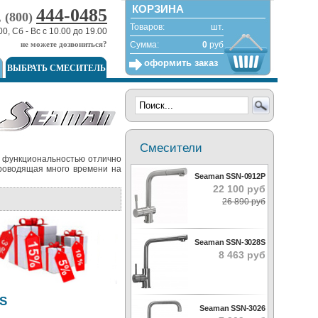
КОРЗИНА
444-0485
, (800)
Товаров:
шт.
00, Сб - Вс с 10.00 до 19.00
не можете дозвониться?
Сумма:
0
руб
оформить заказ
ВЫБРАТЬ СМЕСИТЕЛЬ
Смесители
 функциональностью отлично
проводящая много времени на
Seaman SSN-0912P
22 100 руб
26 890 руб
Seaman SSN-3028S
8 463 руб
S
Seaman SSN-3026