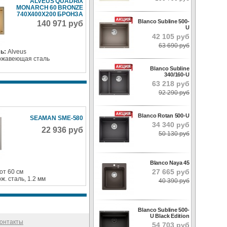
ALVEUS QUADRIX
MONARCH 60 BRONZE
740X400X200 БРОНЗА
Blanco Subline 500-
140 971 руб
U
42 105 руб
63 690 руб
ь:
Alveus
ржавеющая сталь
Blanco Subline
340/160-U
63 218 руб
92 290 руб
Blanco Rotan 500-U
SEAMAN SME-580
34 340 руб
22 936 руб
50 130 руб
Blanco Naya 45
27 665 руб
от 60 см
ж. сталь, 1.2 мм
40 390 руб
Blanco Subline 500-
U Black Edition
онтакты
54 703 руб