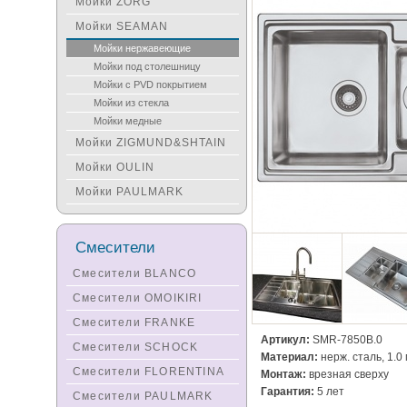
Мойки ZORG
Мойки SEAMAN
Мойки нержавеющие
Мойки под столешницу
Мойки с PVD покрытием
Мойки из стекла
Мойки медные
Мойки ZIGMUND&SHTAIN
Мойки OULIN
Мойки PAULMARK
Смесители
Смесители BLANCO
Смесители OMOIKIRI
Смесители FRANKE
Артикул:
SMR-7850B.0
Смесители SCHOCK
Материал:
нерж. сталь, 1.0
Смесители FLORENTINA
Монтаж:
врезная сверху
Гарантия:
5 лет
Смесители PAULMARK