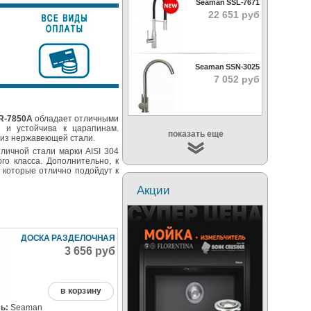
Seaman SSL-7671
22 651 руб
Seaman SSN-3025
7 052 руб
R-7850A
обладает отличными
 и устойчива к царапинам.
показать еще
 из нержавеющей стали.
личной стали марки AISI 304
го класса. Дополнительно, к
 которые отлично подойдут к
Акции
ДОСКА РАЗДЕЛОЧНАЯ
3 656 руб
в корзину
ь:
Seaman