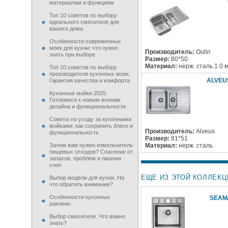
материалам и функциям
Топ 10 советов по выбору
идеального смесителя для
вашего дома
Особенности современных
моек для кухни: что нужно
Производитель:
Oulin
знать при выборе
Размер:
80*50
Материал:
нерж. сталь 1.0 
Топ 10 советов по выбору
производителя кухонных моек:
ALVEU
Гарантия качества и комфорта
Кухонные мойки 2025:
Готовимся к новым волнам
дизайна и функциональности
Советы по уходу за кухонными
мойками: как сохранить блеск и
Производитель:
Alveus
функциональность
Размер:
81*51
Зачем вам нужен измельчитель
Материал:
нерж. сталь
пищевых отходов? Спасение от
запахов, проблем и лишних
хлоп
ЕЩЕ ИЗ ЭТОЙ КОЛЛЕКЦ
Выбор модели для кухни. На
что обратить внимание?
Особенности кухонных
SEAM
раковин.
Выбор смесителя. Что важно
знать?