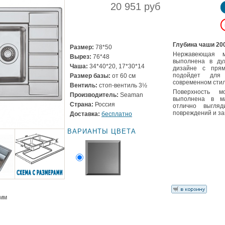
20 951 руб
Глубина чаши 20
Размер:
78*50
Нержавеющая 
Вырез:
76*48
выполнена в ду
Чаша:
34*40*20, 17*30*14
дизайне с пря
подойдет для
Размер базы:
от 60 см
современном стил
Вентиль:
стоп-вентиль 3½
Поверхность 
Производитель:
Seaman
выполнена в ма
Страна:
Россия
отлично выгля
повреждений и за
Доставка:
бесплатно
ВАРИАНТЫ ЦВЕТА
 мм