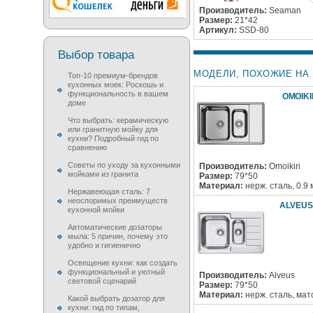
Производитель:
Seaman
Размер:
21*42
Артикул:
SSD-80
Выбор товара
МОДЕЛИ, ПОХОЖИЕ НА 
Топ-10 премиум-брендов
кухонных моек: Роскошь и
функциональность в вашем
OMOIKI
доме
Что выбрать: керамическую
или гранитную мойку для
кухни? Подробный гид по
сравнению
Советы по уходу за кухонными
Производитель:
Omoikiri
мойками из гранита
Размер:
79*50
Материал:
нерж. сталь, 0.9
Нержавеющая сталь: 7
неоспоримых преимуществ
ALVEUS 
кухонной мойки
Автоматические дозаторы
мыла: 5 причин, почему это
удобно и гигиенично
Освещение кухни: как создать
функциональный и уютный
Производитель:
Alveus
световой сценарий
Размер:
79*50
Материал:
нерж. сталь, мат
Какой выбрать дозатор для
кухни: гид по типам,