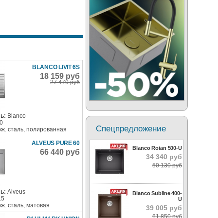
BLANCO LIVIT 6S
18 159 руб
27 470 руб
ь:
Blanco
0
Спецпредложение
ж. сталь, полированная
ALVEUS PURE 60
Blanco Rotan 500-U
66 440 руб
34 340 руб
50 130 руб
ь:
Alveus
Blanco Subline 400-
.5
U
ж. сталь, матовая
39 005 руб
61 850 руб