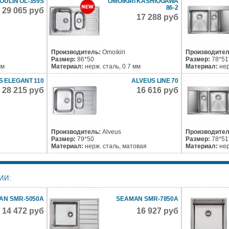
OULIN OL-359S
OMOIKIRI KASHIOGAWA
86-2
29 065 руб
17 288 руб
Производитель:
Omoikiri
Производител
Размер:
86*50
Размер:
78*51
мм
Материал:
нерж. сталь, 0.7 мм
Материал:
нер
S ELEGANT 110
ALVEUS LINE 70
28 215 руб
16 616 руб
Производитель:
Alveus
Производител
Размер:
79*50
Размер:
78*51
Материал:
нерж. сталь, матовая
Материал:
нер
ИИ:
AN SMR-5050A
SEAMAN SMR-7850A
14 472 руб
16 927 руб