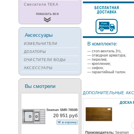
Смесители TEKA
Смесители
показать все
KUCHENSTERN
Смесители ZORG
Смесители KANTERA
Аксессуары
Смесители LAVA
В комплекте:
ИЗМЕЛЬЧИТЕЛИ
Смесители SEAMAN
— стоп-вентиль 3½;
ДОЗАТОРЫ
— отводная арматура;
Смесители
— перелив;
ОЧИСТИТЕЛИ ВОДЫ
Zigmund&Shtain
— крепление;
АКСЕССУАРЫ
— сифон;
Смесители OULIN
— гарантийный талон.
Смесители под бронзу
Вы смотрели
ДОПОЛНИТЕЛЬНЫЕ АК
ДОСКА 
Seaman SMR-7850B
20 951 руб
Производитель:
Seaman