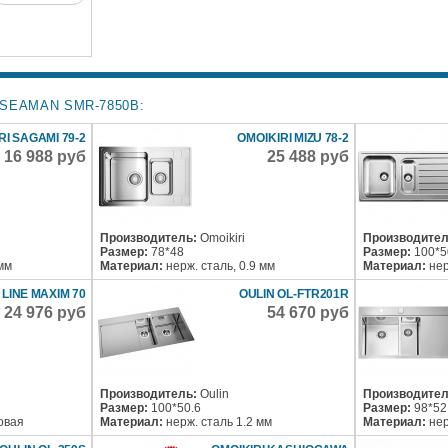
SEAMAN SMR-7850B:
RI SAGAMI 79-2
OMOIKIRI MIZU 78-2
16 988 руб
25 488 руб
Производитель:
Omoikiri
Производител
Размер:
78*48
Размер:
100*5
 мм
Материал:
нерж. сталь, 0.9 мм
Материал:
нер
LINE MAXIM 70
OULIN OL-FTR201R
24 976 руб
54 670 руб
Производитель:
Oulin
Производител
Размер:
100*50.6
Размер:
98*52
овая
Материал:
нерж. сталь 1.2 мм
Материал:
нер