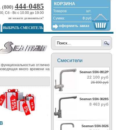
КОРЗИНА
444-0485
, (800)
Товаров:
шт.
00, Сб - Вс с 10.00 до 19.00
не можете дозвониться?
Сумма:
0
руб
оформить заказ
ВЫБРАТЬ СМЕСИТЕЛЬ
Смесители
 функциональностью отлично
проводящая много времени на
Seaman SSN-0912P
22 100 руб
26 890 руб
Seaman SSN-3028S
8 463 руб
B
Seaman SSN-3026