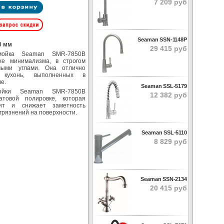
7 209 руб
Seaman SSN-1148P
0 мм
29 415 руб
мойка Seaman SMR-7850B
хе минимализма, в строгом
мыми углами. Она отлично
 кухонь, выполненных в
е.
Seaman SSL-5179
мойки Seaman SMR-7850B
12 382 руб
товой полировке, которая
дит и снижает заметность
грязнений на поверхности.
Seaman SSL-5110
8 829 руб
Seaman SSN-2134
20 415 руб