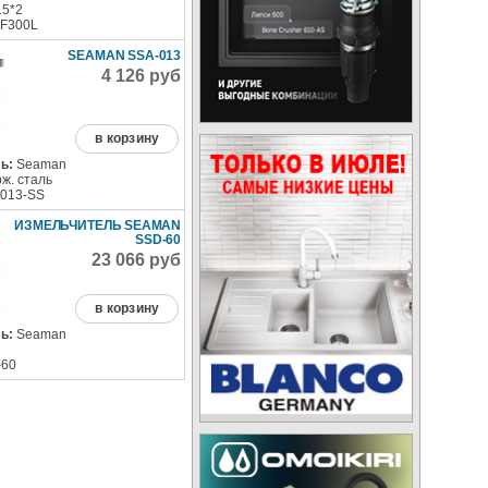
.5*2
F300L
SEAMAN SSA-013
4 126 руб
в корзину
ь:
Seaman
ж. сталь
013-SS
ИЗМЕЛЬЧИТЕЛЬ SEAMAN
SSD-60
23 066 руб
в корзину
ь:
Seaman
60