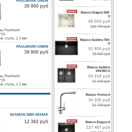
PAULMARK UNION
39 900 руб
Blanco Etagon 500-
U
69 043 руб
100 790 руб
ь:
Paulmark
*20
ж. сталь, 1.2 мм
Blanco Subline 700-
U
PAULMARK UNION
51 934 руб
39 900 руб
78 560 руб
Blanco Subline
340/160-U
63 218 руб
ь:
Paulmark
*20
92 290 руб
ж. сталь, 1.2 мм
Blanco Fontas II
34 236 руб
51 790 руб
SEAMAN SMR-4944AK
12 382 руб
Blanco Etagon 6
127 407 руб