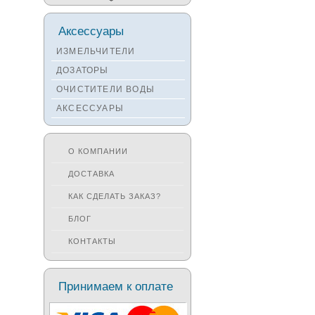
Мойки TEKA
Аксессуары
Мойки ZORG
ИЗМЕЛЬЧИТЕЛИ
Мойки SEAMAN
ДОЗАТОРЫ
Мойки ZIGMUND&SHTAIN
ОЧИСТИТЕЛИ ВОДЫ
Мойки OULIN
АКСЕССУАРЫ
Мойки PAULMARK
О КОМПАНИИ
ДОСТАВКА
КАК СДЕЛАТЬ ЗАКАЗ?
БЛОГ
КОНТАКТЫ
Принимаем к оплате