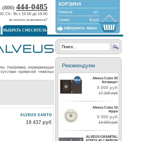
КОРЗИНА
444-0485
, (800)
Товаров:
шт.
00, Сб - Вс с 10.00 до 19.00
не можете дозвониться?
Сумма:
0
руб
оформить заказ
ВЫБРАТЬ СМЕСИТЕЛЬ
Рекомендуем
иалы. Например, нержавеющая
тсутствии примесей тяжёлых
Alveus Cubo 30
Антрацит
9 000 руб
17 200 руб
Alveus Cubo 10
терра
ALVEUS SANTO
6 000 руб
19 437 руб
14 000 руб
ALVEUS GRANITAL
ATROX 40 CARBON