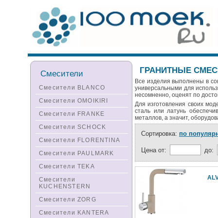
ГРАНИТНЫЕ СМЕС
Смесители
Все изделия выполнены в со
Смесители BLANCO
универсальными для использ
несомненно, оценят по досто
Смесители OMOIKIRI
Для изготовления своих мод
сталь или латунь обеспечи
Смесители FRANKE
металлов, а значит, оборудо
Смесители SCHOCK
Сортировка:
по популяр
Смесители FLORENTINA
Цена от:
до:
Смесители PAULMARK
Смесители TEKA
AL
Смесители
KUCHENSTERN
Смесители ZORG
Смесители KANTERA