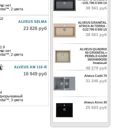
- G91 790 X 500 1X
уш:
нет
38 561 руб
nital™, 2 цвета
ALVEUS SELMA
ALVEUS GRANITAL
ATROX 40 TERRA -
23 826 руб
G22 790 X 500 1X
38 561 руб
1.9
ALVEUS QUADRIX
уш:
нет
50 GRANITAL+
nital™, 2 цвета
PEBBLE-G02M
560X460X200
бежевый
ALVEUS AM 110-R
48 279 руб
16 949 руб
Alveus Cadit 70
31 246 руб
24
днорычажный
nital™, 3 цвета
Alveus Atrox 30
25 603 руб