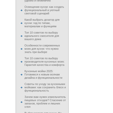
удобно и гигиенично
Освещение кухни: как создать
функциональный и уютный
световой сценарий
Какой выбрать дозатор для
кухни: гид по типам,
материалам и функциям
Топ 10 советов по выбору
идеального смесителя для
вашего дома
Особенности современных
моек для кухни: что нужно
знать при выборе
Топ 10 советов по выбору
производителя кухонных моек:
Гарантия качества и комфорта
Кухонные мойки 2025:
Готовимся к новым волнам
дизайна и функциональности
Советы по уходу за кухонными
мойками: как сохранить блеск и
функциональность
Зачем вам нужен измельчитель
пищевых отходов? Спасение от
запахов, проблем и лишних
хлоп