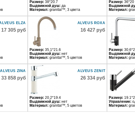
Размер:
38*20.7
Размер:
36*20
Выдвижной душ:
да
Выдвижной д
ов
Материал:
granital™, 3 цвета
Материал:
gra
ALVEUS ELZA
ALVEUS ROXA
17 305 руб
16 427 руб
Размер:
35.1*21.6
Размер:
30.6*2
Выдвижной душ:
нет
Выдвижной д
ов
Материал:
granital™, 5 цветов
Материал:
gra
ALVEUS ZINA
ALVEUS ZENIT
33 858 руб
26 334 руб
Размер:
20.2*19.4
Размер:
19.1*
Выдвижной душ:
нет
Управление:
о
ов
Материал:
granital™, 5 цветов
Материал:
gra