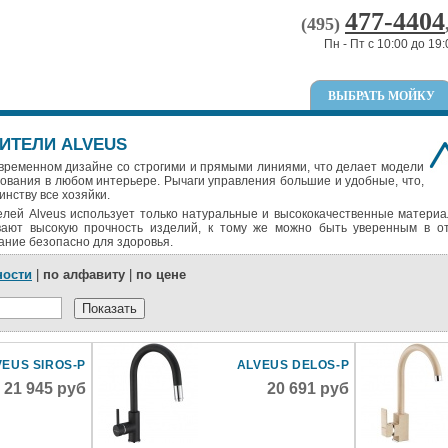
477-4404
(495)
Пн - Пт с 10:00 до 19:
ВЫБРАТЬ МОЙКУ
ИТЕЛИ ALVEUS
временном дизайне со строгими и прямыми линиями, что делает модели
ования в любом интерьере. Рычаги управления большие и удобные, что,
инству все хозяйки.
елей Alveus использует только натуральные и высококачественные матер
вают высокую прочность изделий, к тому же можно быть уверенным в о
вание безопасно для здоровья.
ности
|
по алфавиту
|
по цене
VEUS SIROS-P
ALVEUS DELOS-P
21 945 руб
20 691 руб