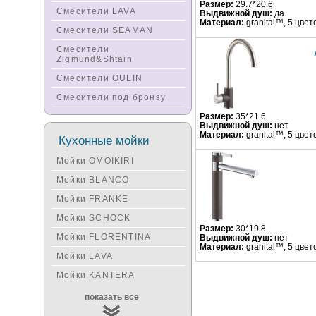
Размер:
29.7*20.6
Смесители LAVA
Выдвижной душ:
да
Материал:
granital™, 5 цвет
Смесители SEAMAN
Смесители
Zigmund&Shtain
Смесители OULIN
Смесители под бронзу
Размер:
35*21.6
Выдвижной душ:
нет
Материал:
granital™, 5 цвет
Кухонные мойки
Мойки OMOIKIRI
Мойки BLANCO
Мойки FRANKE
Мойки SCHOCK
Размер:
30*19.8
Мойки FLORENTINA
Выдвижной душ:
нет
Материал:
granital™, 5 цвет
Мойки LAVA
Мойки KANTERA
Мойки KUCHENSTERN
показать все
Мойки ALVEUS