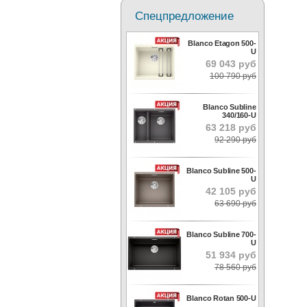
Спецпредложение
Blanco Etagon 500-
U
69 043 руб
100 790 руб
Blanco Subline
340/160-U
63 218 руб
92 290 руб
Blanco Subline 500-
U
42 105 руб
63 690 руб
Blanco Subline 700-
U
51 934 руб
78 560 руб
Blanco Rotan 500-U