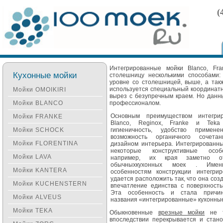
(
Интегрированные мойки Blanco, Fra
Кухонные мойки
столешницу несколькими способами:
уровне со столешницей, выше, а так
используется специальный координат
Мойки OMOIKIRI
вырез с безупречным краем. Но данн
Мойки BLANCO
профессионалом.
Основным преимуществом интегри
Мойки FRANKE
Blanco, Reginox, Franke и Tek
Мойки SCHOCK
гигиеничность, удобство примен
возможность органичного сочет
Мойки FLORENTINA
дизайном интерьера. Интегрированн
некоторые конструктивные особ
Мойки LAVA
например, их края заметно о
обычныхкухонных моек . Имен
Мойки KANTERA
особенностям конструкции интегри
удается расположить так, что она соз
Мойки KUCHENSTERN
впечатление единства с поверхност
Эта особенность и стала причи
Мойки ALVEUS
названия «интегрированные» кухонные
Мойки TEKA
Обыкновенные
врезные мойки
не тр
впоследствии перекрывается и стан