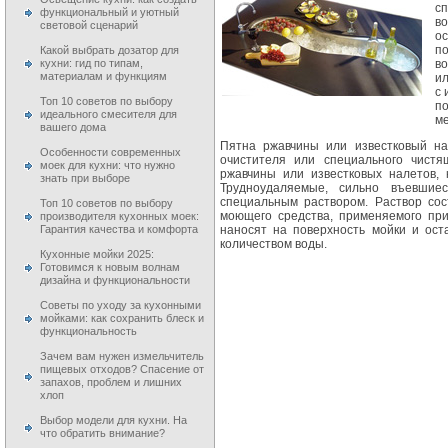
сп
функциональный и уютный
во
световой сценарий
о
п
Какой выбрать дозатор для
кухни: гид по типам,
во
материалам и функциям
ил
с 
Топ 10 советов по выбору
п
идеального смесителя для
ме
вашего дома
Пятна ржавчины или известковый на
Особенности современных
очистителя или специального чистя
моек для кухни: что нужно
ржавчины или известковых налетов,
знать при выборе
Трудноудаляемые, сильно въевшие
специальным раствором. Раствор сос
Топ 10 советов по выбору
моющего средства, применяемого пр
производителя кухонных моек:
Гарантия качества и комфорта
наносят на поверхность мойки и ост
количеством воды.
Кухонные мойки 2025:
Готовимся к новым волнам
дизайна и функциональности
Советы по уходу за кухонными
мойками: как сохранить блеск и
функциональность
Зачем вам нужен измельчитель
пищевых отходов? Спасение от
запахов, проблем и лишних
хлоп
Выбор модели для кухни. На
что обратить внимание?