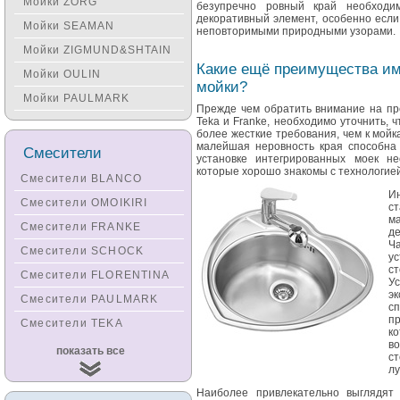
Мойки ZORG
безупречно ровный край необходи
декоративный элемент, особенно если
Мойки SEAMAN
неповторимыми природными узорами.
Мойки ZIGMUND&SHTAIN
Какие ещё преимущества им
Мойки OULIN
мойки?
Мойки PAULMARK
Прежде чем обратить внимание на пре
Teka и Franke, необходимо уточнить, 
более жесткие требования, чем к мой
малейшая неровность края способна 
Смесители
установке интегрированных моек н
которые хорошо знакомы с технологией
Смесители BLANCO
Ин
Смесители OMOIKIRI
с
м
Смесители FRANKE
де
Ч
Смесители SCHOCK
у
с
Смесители FLORENTINA
Ус
эк
Смесители PAULMARK
с
п
Смесители TEKA
к
в
Смесители
показать все
с
KUCHENSTERN
лу
Смесители ZORG
Наиболее привлекательно выглядят 