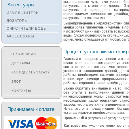
установленные чуть ниже уровня бо
Смесители KANTERA
Аксессуары
натурального камня или дерева. Эт
натурального природного матери
Смесители LAVA
ИЗМЕЛЬЧИТЕЛИ
неповторимым компонентом дизайна
натурального материала.
Смесители SEAMAN
ДОЗАТОРЫ
Вышеприведенные характеристики сви
Смесители
мойки
более гигиеничны и удобны в п
ОЧИСТИТЕЛИ ВОДЫ
Zigmund&Shtain
и позволяют минимизировать возможно
воды. Сухая поверхность столешницы,
АКСЕССУАРЫ
Смесители OULIN
мойки, легко отчищается от любых быт
Смесители под бронзу
Процесс установки интегри
О КОМПАНИИ
Главным в процессе установки интег
является полная герметизация установ
ДОСТАВКА
соответствии геометрии монтажног
успешного выполнения данной, дост
КАК СДЕЛАТЬ ЗАКАЗ?
работы необходимо наличие координ
станки при помощи программирован
БЛОГ
работы, сохраняя точность соблюдения
Важно обратить внимание и на то, чт
КОНТАКТЫ
без опыта в выполнении данной ра
интегрированной мойки самостоятел
необходимым характеристикам стан
зазора, что является негигиеничным,
Принимаем к оплате
Из-за этого в подавляющем больши
устанавливаются профессионалами.
Правильный и регулярный уход придас
Как известно, кухонные мойки могут 