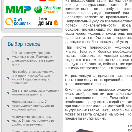
из нержавеющей стали, из композит
или из натурального камня. В 
композитные не требуют каког
специального ухода, внешний вид 
напрямую зависит от правильности 
Неправильный уход со временем стан
потери привлекательности из-з
осадков, возникающих по причине 
воды через кухонные смесители, по
царапин и т.п. Устранить вероятн
разводов способен правильный уход.
Выбор товара
При чистке поверхности кухонной 
Franke, Teka или Reginox необходим
Топ-10 премиум-брендов
только нейтральные моющие средст
кухонных моек: Роскошь и
содержат в своем составе кислотных
функциональность в вашем
продуктов. К счастью, сейчас такие ср
доме
и в избытке представлены в продаже.
Что выбрать: керамическую
или гранитную мойку для
Не рекомендуется применять стальные
кухни? Подробный гид по
так как они могут стать причиной поя
сравнению
возникновения коррозии.
Кухонные мойки в процессе эксплуат
Советы по уходу за кухонными
кислотами*, цементом или солевым
мойками из гранита
возникновению коррозии. Если всё же 
Нержавеющая сталь: 7
необходимо сразу смыть водой (*за ис
неоспоримых преимуществ
при помощи промокания материей. Мок
кухонной мойки
внутри мойки Franke, Teka, Blanco или
может оставить следы и на мойке. По
Автоматические дозаторы
предметы внутри мойки.
мыла: 5 причин, почему это
удобно и гигиенично
П
и
Освещение кухни: как создать