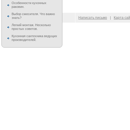
Особенности кухонных
раковин.
Выбор смесителя. Что важно
© 2009–
2026
100 Moek.RU
Написать письмо
|
Карта са
знать?
Легкий монтаж. Несколько
простых советов.
Кухонная сантехника ведущих
производителей.