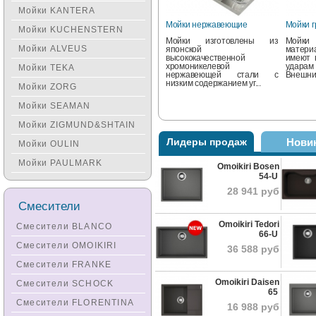
Мойки KANTERA
Мойки нержавеющие
Мойки 
Мойки KUCHENSTERN
Мойки изготовлены из
Мойки
Мойки ALVEUS
японской
матер
высококачественной
имеют 
хромоникелевой
удара
Мойки TEKA
нержавеющей стали с
Внешний
низким содержанием уг...
Мойки ZORG
Мойки SEAMAN
Мойки ZIGMUND&SHTAIN
Лидеры продаж
Нови
Мойки OULIN
Мойки PAULMARK
Omoikiri Bosen
54-U
Мойки с напылением
Мойки 
28 941 руб
Мойки Омоикири с PVD
След
Смесители
покрытием способны стать
тенде
"изюминкой" дизайна на
предла
Omoikiri Tedori
Вашей кухне в классическом
модел
Смесители BLANCO
интерьере...
столешн
66-U
Смесители OMOIKIRI
36 588 руб
Смесители FRANKE
Omoikiri Daisen
Смесители SCHOCK
65
Смесители FLORENTINA
16 988 руб