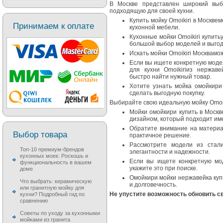
В Москве представлен широкий выб
подходящую для своей кухни.
Купить мойку Omoikiri в Москве
Принимаем к оплате
кухонной мебели.
Кухонные мойки Omoikiri купить
большой выбор моделей и выго
Искать мойки Omoikiri Москвамож
Если вы ищете конкретную моде
для кухни Omoikiriиз нержаве
быстро найти нужный товар.
Хотите узнать мойка омойкири
сделать выгодную покупку.
Выбирайте свою идеальную мойку Omoik
Мойки омойкири купить в Москв
дизайном, который подходит им
Обратите внимание на материа
Выбор товара
практичное решение.
Рассмотрите модели из стали
Топ-10 премиум-брендов
элегантности и надежности.
кухонных моек: Роскошь и
Если вы ищете конкретную мод
функциональность в вашем
укажите это при поиске.
доме
Омойкири мойки нержавейка купи
Что выбрать: керамическую
и долговечность.
или гранитную мойку для
Не упустите возможность обновить св
кухни? Подробный гид по
сравнению
Советы по уходу за кухонными
мойками из гранита