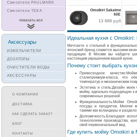
Смесители PAULMARK
Omoikiri Sakaime
Смесители TEKA
60E
Смесители
показать все
13 888 руб
KUCHENSTERN
Смесители ZORG
Идеальная кухня с Omoikiri:
Смесители KANTERA
Аксессуары
Мечтаете о стильной и функциональной
Смесители LAVA
японский бренд славится высоким каче
ИЗМЕЛЬЧИТЕЛИ
продукции. В Москве вы найдете шир
Смесители SEAMAN
настоящим украшением вашей кухни.
ДОЗАТОРЫ
Смесители
Почему стоит выбрать кухон
ОЧИСТИТЕЛИ ВОДЫ
Zigmund&Shtain
Превосходное качество:Мой
АКСЕССУАРЫ
Смесители OULIN
сталипремиум-класса, что об
температур и механическим по
Смесители под бронзу
Эстетика и стиль:Дизайн моек
мойку, идеально подходящую к и
О КОМПАНИИ
современных решений.
Функциональность:Мойки Omoi
ДОСТАВКА
посуды и продуктов. Многие 
такими как коландеры и раздело
КАК СДЕЛАТЬ ЗАКАЗ?
Долговечность:Благодаря исп
технологиям производства, кух
БЛОГ
свой первоначальный вид.
Где купить мойку Omoikiri в
КОНТАКТЫ