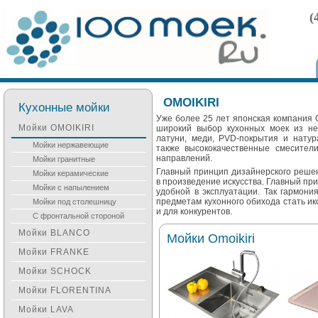
(
OMOIKIRI
Кухонные мойки
Уже более 25 лет японская компания O
Мойки OMOIKIRI
широкий выбор кухонных моек из н
латуни, меди, PVD-покрытия и натур
Мойки нержавеющие
также высококачественные смесител
направлений.
Мойки гранитные
Главный принцип дизайнерского решен
Мойки керамические
в произведение искусства. Главный при
Мойки с напылением
удобной в эксплуатации. Так гармони
предметам кухонного обихода стать ико
Мойки под столешницу
и для конкурентов.
С фронтальной стороной
Мойки BLANCO
Мойки Omoikiri
Мойки FRANKE
Мойки SCHOCK
Мойки FLORENTINA
Мойки LAVA