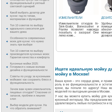
функциональный и уютный
световой сценарий
Какой выбрать дозатор для
Смесители KANTERA
Смесит
кухни: гид по типам,
ИЗМЕЛЬЧИТЕЛИ
ДОЗАТ
материалам и функциям
...
Смесит
выдел
Измельчители отходов In-
Удобн
своему
Топ 10 советов по выбору
Sink-Erator, Bonecrusher и
помощ
качеств
идеального смесителя для
Franke позволят навсегда
обесп
вашего дома
позабыть о засорах! Они
моюще
легко изме...
дозиров
Особенности современных
моек для кухни: что нужно
знать при выборе
Топ 10 советов по выбору
производителя кухонных моек:
Гарантия качества и комфорта
Кухонные мойки 2025:
Готовимся к новым волнам
Ищете идеальную мойку дл
Смесители Zigmund&Shtain
Смесит
дизайна и функциональности
мойку в Москве!
АКСЕССУАРЫ
Цветовая гамма смесителей
Сотруд
Советы по уходу за кухонными
полностью соответствуют
исслед
Разнообразные
мойками: как сохранить блеск и
Ваша кухня – это сердце дома, и прав
мойкам из гранита
инсти
представленные
функциональность
роль в ее функциональности и эстети
Zigmund&Shtain...
позв
аксессуары, позволят
высо
кухни, вы попали по адресу! Наш м
обустроить кухню в
Зачем вам нужен измельчитель
совреме
моделей по выгодным ценам в Москве.
соответствии с Вашим
пищевых отходов? Спасение от
вкусом и потребностя...
запахов, проблем и лишних
У нас вы можете купить мойку для ку
хлоп
кухонный интерьер. Мы предлагаем мо
удовлетворить любые потребности и п
Выбор модели для кухни. На
что обратить внимание?