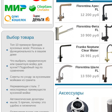
Florentina Арес
Мойки ZIGMUND&SHTAIN
Мойки 
FL
Смесители SCHOCK
Смесит
Немецкое качество
Сочет
12 200 руб
гранитных моек Zigmund &
стиль
Модели Schock,
Смеси
Shtain обеспечивается
технолог
изготовленные из
гармо
благодаря использованию
высокопрочных материалов
интерь
компонентов немецкого...
Florentina Фита
немецкими
направ
FL
производителями, в полной
до класс
мере соответствую...
10 900 руб
Выбор товара
Топ-10 премиум-брендов
Franke Neptune
кухонных моек: Роскошь и
Clear Water
функциональность в вашем
доме
26 991 руб
Что выбрать: керамическую
или гранитную мойку для
Florentina Шале
кухни? Подробный гид по
Смесители TEKA
Смеси
сравнению
FL
Кухонные смесители Teka
Вся л
13 550 руб
Советы по уходу за кухонными
имеют отличное
KÜCHE
мойками из гранита
соотношение цены и
произв
качества...
нержав
Нержавеющая сталь: 7
SUS304,
неоспоримых преимуществ
Аксессуары
кухонной мойки
Автоматические дозаторы
мыла: 5 причин, почему это
удобно и гигиенично
Освещение кухни: как создать