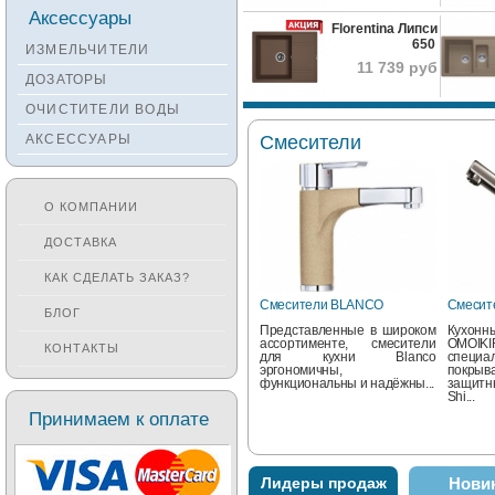
Смесители KANTERA
Аксессуары
Florentina Липси
Мойки KANTERA
Мойки
Смесители LAVA
650
ИЗМЕЛЬЧИТЕЛИ
Кухонные мойки Kantera
Назва
11 739 руб
Смесители SEAMAN
спроектированы и
проис
ДОЗАТОРЫ
разработаны в Австралии
немец
для современной кухни...
(кухня)
Смесители
ОЧИСТИТЕЛИ ВОДЫ
что сим.
Zigmund&Shtain
АКСЕССУАРЫ
Смесители
Смесители OULIN
Смесители под бронзу
О КОМПАНИИ
ДОСТАВКА
КАК СДЕЛАТЬ ЗАКАЗ?
Мойки ALVEUS
Мойки 
Смесители BLANCO
Смесит
Кухонные раковины Alveus
Широки
БЛОГ
удобны в применении и
Zorg п
Представленные в широком
Кухо
лаконичны по стилю...
Вам та
ассортименте, смесители
OMOI
отличн
КОНТАКТЫ
для кухни Blanco
специа
Ваш инт
эргономичны,
покры
функциональны и надёжны...
защит
Shi...
Принимаем к оплате
Лидеры продаж
Нови