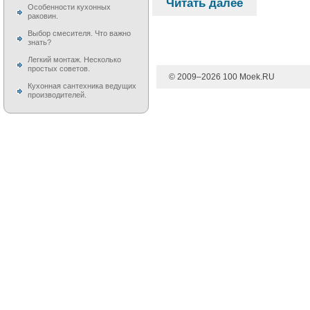
Читать далее
Особенности кухонных
раковин.
Выбор смесителя. Что важно
знать?
Легкий монтаж. Несколько
простых советов.
© 2009–
2026
100 Moek.RU
Кухонная сантехника ведущих
производителей.