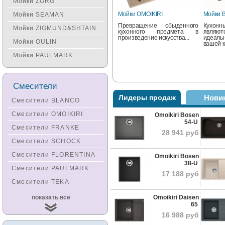
Мойки ZORG
Мойки OMOIKIRI
Мойки 
Мойки SEAMAN
Превращение обыденного
Кухон
Мойки ZIGMUND&SHTAIN
кухонного предмета в
явля
произведение искусства...
идеаль
Мойки OULIN
вашей ку
Мойки PAULMARK
Смесители
Лидеры продаж
Нови
Смесители BLANCO
Смесители OMOIKIRI
Omoikiri Bosen
54-U
Мойки SCHOCK
Мойки 
Смесители FRANKE
28 941 руб
Элегантные модели от
Кухонны
Смесители SCHOCK
Schock – мойки нового
это см
поколения, они
решени
Смесители FLORENTINA
Omoikiri Bosen
изготавливаются из
и богат
высокопрочных
38-U
Смесители PAULMARK
материалов...
17 188 руб
Смесители TEKA
Смесители
Omoikiri Daisen
показать все
KUCHENSTERN
65
16 988 руб
Смесители ZORG