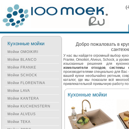
(
Кухонные мойки
Добро пожаловать в кру
сантехн
Мойки OMOIKIRI
У нас вы найдете огромный выбор кух
Мойки BLANCO
Franke, Omoikiri, Alveus, Schock, а ур
изысканные решения для кухонн
Мойки FRANKE
измельчители отходов
,
системы 
производителями специально для Вас -
Мойки SCHOCK
вашей кухни необычайно уютным, сов
каталог, где мы показали всё многоо
Мойки FLORENTINA
привлекательной привычную работу по 
Мойки LAVA
Кухонные мойки
Мойки KANTERA
Мойки KUCHENSTERN
Мойки ALVEUS
Мойки TEKA