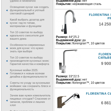
Выдвижной душ:
нет
удобно и гигиенично
Покрытие:
нержавеющая сталь
Освещение кухни: как создать
функциональный и уютный
световой сценарий
FLORENTINA
P
Какой выбрать дозатор для
кухни: гид по типам,
14 25
материалам и функциям
Топ 10 советов по выбору
идеального смесителя для
Размер:
44*25.2
вашего дома
Выдвижной душ:
да
Покрытие:
florengran™, 10 цветов
Особенности современных
моек для кухни: что нужно
знать при выборе
FLOREN
Топ 10 советов по выбору
СИЛЬВЕ
производителя кухонных моек:
9 90
Гарантия качества и комфорта
Кухонные мойки 2025:
Готовимся к новым волнам
Размер:
33*22.5
дизайна и функциональности
Выдвижной душ:
нет
Покрытие:
florengran™, 10 цветов
Советы по уходу за кухонными
мойками: как сохранить блеск и
функциональность
FLORENTINA С
Зачем вам нужен измельчитель
пищевых отходов? Спасение от
запахов, проблем и лишних
6 86
хлоп