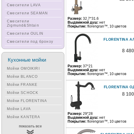
Смесители LAVA
Смесители SEAMAN
Размер:
32.7*31.6
Смесители
Выдвижной душ:
нет
Zigmund&Shtain
Покрытие:
florengran™, 10 цветов
Смесители OULIN
FLORENTINA А
Смесители под бронзу
8 48
Кухонные мойки
Размер:
37*21
Мойки OMOIKIRI
Выдвижной душ:
нет
Покрытие:
florengran™, 10 цветов
Мойки BLANCO
Мойки FRANKE
FLORENTINA О
Мойки SCHOCK
8 10
Мойки FLORENTINA
Мойки LAVA
Размер:
29*28
Мойки KANTERA
Выдвижной душ:
нет
Покрытие:
florengran™, 10 цветов
Мойки KUCHENSTERN
показать все
Мойки ALVEUS