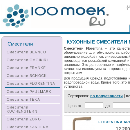
(
КУХОННЫЕ СМЕСИТЕЛИ 
Смесители
Смесители Florentina
– это качеств
Смесители BLANCO
оборудование для обустройства рабо
идеально подойдёт как универсальны
Смесители OMOIKIRI
производятся российской компанией и
аналогам. Это долговечные и надёжны
Смесители FRANKE
качеством используемых в производс
покрытием.
Смесители SCHOCK
Вся продукция бренда подготовлена к
водопроводной воды. Кроме того, это
Смесители FLORENTINA
устройства.
Смесители PAULMARK
Сортировка:
по популярности
|
п
Смесители TEKA
Цена от:
до:
Смесители
KUCHENSTERN
Смесители ZORG
FLORENTINA АР
Смесители KANTERA
12 20