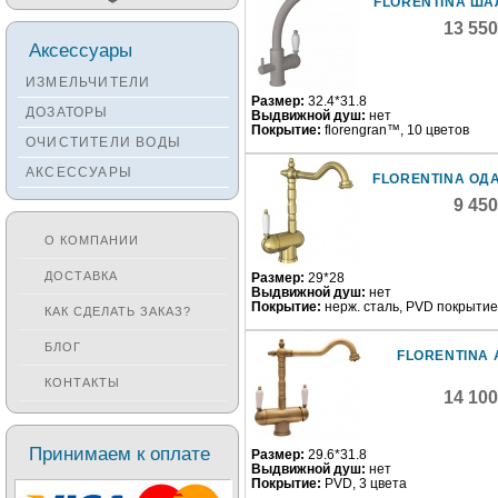
FLORENTINA ША
Мойки TEKA
13 55
Аксессуары
Мойки ZORG
ИЗМЕЛЬЧИТЕЛИ
Мойки SEAMAN
Размер:
32.4*31.8
ДОЗАТОРЫ
Выдвижной душ:
нет
Мойки ZIGMUND&SHTAIN
Покрытие:
florengran™, 10 цветов
ОЧИСТИТЕЛИ ВОДЫ
Мойки OULIN
АКСЕССУАРЫ
Мойки PAULMARK
FLORENTINA ОД
9 45
О КОМПАНИИ
ДОСТАВКА
Размер:
29*28
Выдвижной душ:
нет
Покрытие:
нерж. сталь, PVD покрытие
КАК СДЕЛАТЬ ЗАКАЗ?
БЛОГ
FLORENTINA 
КОНТАКТЫ
14 10
Принимаем к оплате
Размер:
29.6*31.8
Выдвижной душ:
нет
Покрытие:
PVD, 3 цвета