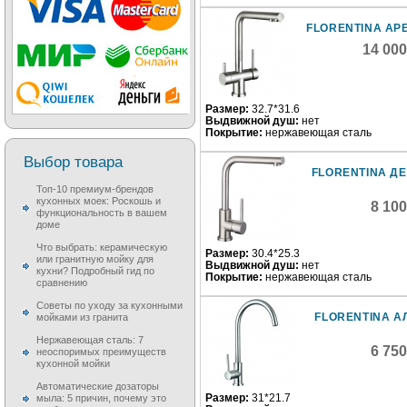
FLORENTINA АР
14 00
Размер:
32.7*31.6
Выдвижной душ:
нет
Покрытие:
нержавеющая сталь
Выбор товара
FLORENTINA Д
Топ-10 премиум-брендов
кухонных моек: Роскошь и
8 10
функциональность в вашем
доме
Что выбрать: керамическую
Размер:
30.4*25.3
или гранитную мойку для
Выдвижной душ:
нет
кухни? Подробный гид по
Покрытие:
нержавеющая сталь
сравнению
Советы по уходу за кухонными
FLORENTINA А
мойками из гранита
Нержавеющая сталь: 7
6 75
неоспоримых преимуществ
кухонной мойки
Автоматические дозаторы
Размер:
31*21.7
мыла: 5 причин, почему это