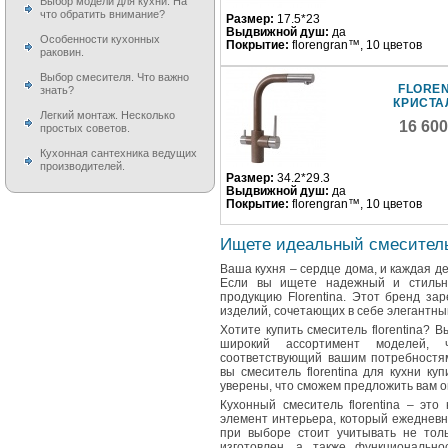
Выбор модели для кухни. На
что обратить внимание?
Размер:
17.5*23
Выдвижной душ:
да
Особенности кухонных
Покрытие:
florengran™, 10 цветов
раковин.
Выбор смесителя. Что важно
FLOREN
знать?
КРИСТА
Легкий монтаж. Несколько
16 60
простых советов.
Кухонная сантехника ведущих
производителей.
Размер:
34.2*29.3
Выдвижной душ:
да
Покрытие:
florengran™, 10 цветов
Ищете идеальный смеситель 
Ваша кухня – сердце дома, и каждая де
Если вы ищете надежный и стильны
продукцию Florentina. Этот бренд за
изделий, сочетающих в себе элегантны
Хотите купить смеситель florentina? 
широкий ассортимент моделей, 
соответствующий вашим потребностям
вы смеситель florentina для кухни к
уверены, что сможем предложить вам 
Кухонный смеситель florentina – это
элемент интерьера, который ежедневн
при выборе стоит учитывать не тол
изготовлен, а также функциональн