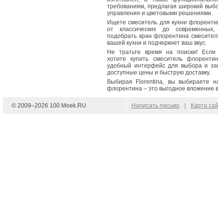
требованиям, предлагая широкий выбо
управления и цветовыми решениями.
Ищете смеситель для кухни флоренти
от классических до современных
подобрать кран флорентина смеситель
вашей кухни и подчеркнет ваш вкус.
Не тратьте время на поиски! Если
хотите купить смеситель флоренти
удобный интерфейс для выбора и зак
доступные цены и быструю доставку.
Выбирая Florentina, вы выбираете н
флорентина – это выгодное вложение в
© 2009–
2026
100 Moek.RU
Написать письмо
|
Карта са