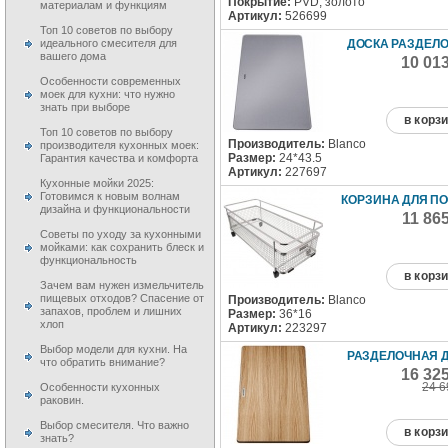
Покрытие:
PVD, золото
материалам и функциям
Артикул:
526699
Топ 10 советов по выбору
ДОСКА РАЗДЕЛ
идеального смесителя для
вашего дома
10 01
Особенности современных
моек для кухни: что нужно
знать при выборе
в корз
Топ 10 советов по выбору
Производитель:
Blanco
производителя кухонных моек:
Размер:
24*43.5
Гарантия качества и комфорта
Артикул:
227697
Кухонные мойки 2025:
Готовимся к новым волнам
КОРЗИНА ДЛЯ П
дизайна и функциональности
11 86
Советы по уходу за кухонными
мойками: как сохранить блеск и
функциональность
в корз
Зачем вам нужен измельчитель
пищевых отходов? Спасение от
Производитель:
Blanco
запахов, проблем и лишних
Размер:
36*16
хлоп
Артикул:
223297
Выбор модели для кухни. На
РАЗДЕЛОЧНАЯ 
что обратить внимание?
16 32
24 6
Особенности кухонных
раковин.
Выбор смесителя. Что важно
в корз
знать?