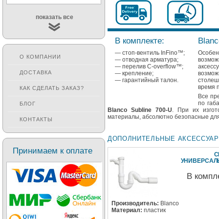
показать все
В комплекте:
Blanc
— стоп-вентиль InFino™;
Особе
О КОМПАНИИ
— отводная арматура;
возмо
— перелив C-overflow™;
аксес
ДОСТАВКА
— крепление;
возмож
— гарантийный талон.
столеш
время 
КАК СДЕЛАТЬ ЗАКАЗ?
Все пр
по габ
БЛОГ
Blanco Subline 700-U
. При их изгот
материалы, абсолютно безопасные для
КОНТАКТЫ
ДОПОЛНИТЕЛЬНЫЕ АКСЕССУА
Принимаем к оплате
С
УНИВЕРСА
В компл
Производитель:
Blanco
Материал:
пластик