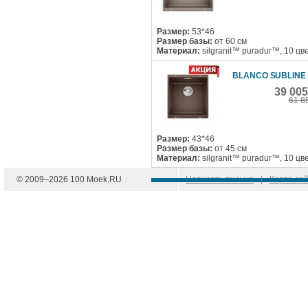
Размер:
53*46
Размер базы:
от 60 см
Материал:
silgranit™ puradur™, 10 цв
BLANCO SUBLINE 
39 00
61 8
Размер:
43*46
Размер базы:
от 45 см
Материал:
silgranit™ puradur™, 10 цв
© 2009–
2026
100 Moek.RU
Написать письмо
|
Карта са