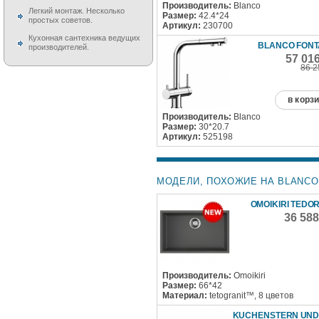
Производитель:
Blanco
Легкий монтаж. Несколько
Размер:
42.4*24
простых советов.
Артикул:
230700
Кухонная сантехника ведущих
BLANCO FONTA
производителей.
57 01
86 2
в корз
Производитель:
Blanco
Размер:
30*20.7
Артикул:
525198
МОДЕЛИ, ПОХОЖИЕ НА BLANCO 
OMOIKIRI TEDOR
36 58
Производитель:
Omoikiri
Размер:
66*42
Материал:
tetogranit™, 8 цветов
KUCHENSTERN UND