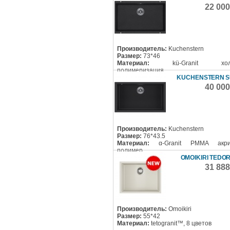
22 00
Производитель:
Kuchenstern
Размер:
73*46
Материал:
kü-Granit хол
полимеризация
KUCHENSTERN S
40 00
Производитель:
Kuchenstern
Размер:
76*43.5
Материал:
α-Granit PMMA акри
полимер
OMOIKIRI TEDOR
31 88
Производитель:
Omoikiri
Размер:
55*42
Материал:
tetogranit™, 8 цветов