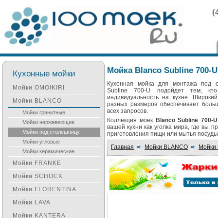
(
Мойка Blanco Subline 700-U
Кухонные мойки
Кухонная мойка для монтажа под с
Мойки OMOIKIRI
Subline 700-U подойдет тем, кт
индивидуальность на кухне. Широки
Мойки BLANCO
разных размеров обеспечивает больш
всех запросов.
Мойки гранитные
Коллекция моек
Blanco Subline 700-
Мойки нержавеющие
вашей кухни как уголка мира, где вы 
Мойки под столешницу
приготовления пищи или мытья посуды
Мойки угловые
Главная
Мойки BLANCO
Мойки 
Мойки керамические
Мойки FRANKE
Мойки SCHOCK
Мойки FLORENTINA
Мойки LAVA
Мойки KANTERA