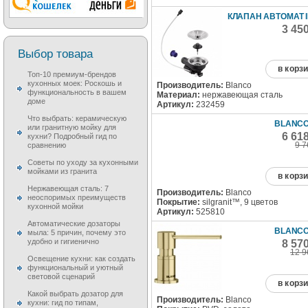
КЛАПАН АВТОМАТ I
3 45
Выбор товара
в корз
Топ-10 премиум-брендов
кухонных моек: Роскошь и
Производитель:
Blanco
функциональность в вашем
Материал:
нержавеющая сталь
доме
Артикул:
232459
Что выбрать: керамическую
BLANCO
или гранитную мойку для
6 61
кухни? Подробный гид по
9 7
сравнению
Советы по уходу за кухонными
мойками из гранита
в корз
Нержавеющая сталь: 7
Производитель:
Blanco
неоспоримых преимуществ
Покрытие:
silgranit™, 9 цветов
кухонной мойки
Артикул:
525810
Автоматические дозаторы
BLANCO
мыла: 5 причин, почему это
удобно и гигиенично
8 57
12 9
Освещение кухни: как создать
функциональный и уютный
световой сценарий
в корз
Какой выбрать дозатор для
Производитель:
Blanco
кухни: гид по типам,