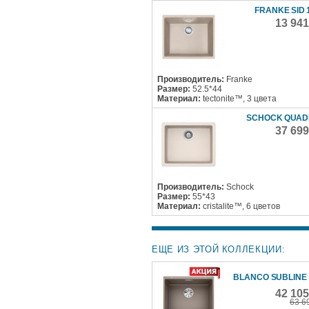
FRANKE SID 
13 94
Производитель:
Franke
Размер:
52.5*44
Материал:
tectonite™, 3 цвета
SCHOCK QUAD
37 69
Производитель:
Schock
Размер:
55*43
Материал:
cristalite™, 6 цветов
ЕЩЕ ИЗ ЭТОЙ КОЛЛЕКЦИИ:
BLANCO SUBLINE 
42 10
63 6