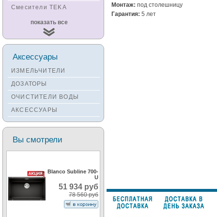
Монтаж:
под столешницу
Смесители TEKA
Гарантия:
5 лет
Смесители
показать все
KUCHENSTERN
Смесители ZORG
Смесители KANTERA
Аксессуары
Смесители LAVA
ИЗМЕЛЬЧИТЕЛИ
Смесители SEAMAN
ДОЗАТОРЫ
Смесители
ОЧИСТИТЕЛИ ВОДЫ
Zigmund&Shtain
АКСЕССУАРЫ
Смесители OULIN
Смесители под бронзу
Вы смотрели
Blanco Subline 700-
U
51 934 руб
78 560 руб