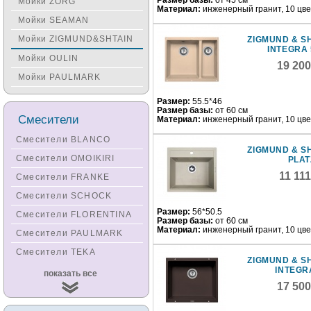
Размер базы:
от 45 см
Мойки ZORG
Материал:
инженерный гранит, 10 цв
Мойки SEAMAN
Мойки ZIGMUND&SHTAIN
ZIGMUND & S
INTEGRA 
Мойки OULIN
19 20
Мойки PAULMARK
Размер:
55.5*46
Размер базы:
от 60 см
Смесители
Материал:
инженерный гранит, 10 цв
Смесители BLANCO
ZIGMUND & S
Смесители OMOIKIRI
PLAT
11 11
Смесители FRANKE
Смесители SCHOCK
Размер:
56*50.5
Смесители FLORENTINA
Размер базы:
от 60 см
Материал:
инженерный гранит, 10 цв
Смесители PAULMARK
Смесители TEKA
ZIGMUND & S
INTEGR
Смесители
показать все
KUCHENSTERN
17 50
Смесители ZORG