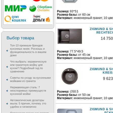
Размер:
93*51
Размер базы:
от 60 см
Материал:
инженерный гранит, 10 цв
ZIGMUND & S
RECHTECK
Выбор товара
14 75
Топ-10 премиум-брендов
кухонных моек: Роскошь и
Размер:
77.5*49.5
функциональность в вашем
Размер базы:
от 45 см
доме
Материал:
инженерный гранит, 10 цв
Что выбрать: керамическую
или гранитную мойку для
кухни? Подробный гид по
ZIGMUND & S
сравнению
KREIS
Советы по уходу за кухонными
9 62
мойками из гранита
Нержавеющая сталь: 7
неоспоримых преимуществ
Размер:
∅50.5
кухонной мойки
Размер базы:
от 50 см
Материал:
инженерный гранит, 10 цв
Автоматические дозаторы
мыла: 5 причин, почему это
удобно и гигиенично
ZIGMUND & S
ECKI