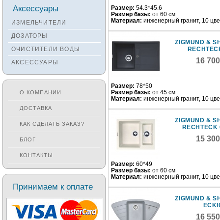
Смесители KANTERA
Аксессуары
Размер:
54.3*45.6
Размер базы:
от 60 см
Смесители LAVA
Материал:
инженерный гранит, 10 цв
ИЗМЕЛЬЧИТЕЛИ
Смесители SEAMAN
ДОЗАТОРЫ
ZIGMUND & S
Смесители
ОЧИСТИТЕЛИ ВОДЫ
RECHTECK
Zigmund&Shtain
16 70
АКСЕССУАРЫ
Смесители OULIN
Смесители под бронзу
Размер:
78*50
Размер базы:
от 45 см
О КОМПАНИИ
Материал:
инженерный гранит, 10 цв
ДОСТАВКА
ZIGMUND & S
КАК СДЕЛАТЬ ЗАКАЗ?
RECHTECK 
15 30
БЛОГ
КОНТАКТЫ
Размер:
60*49
Размер базы:
от 60 см
Материал:
инженерный гранит, 10 цв
Принимаем к оплате
ZIGMUND & S
ECKI
16 55