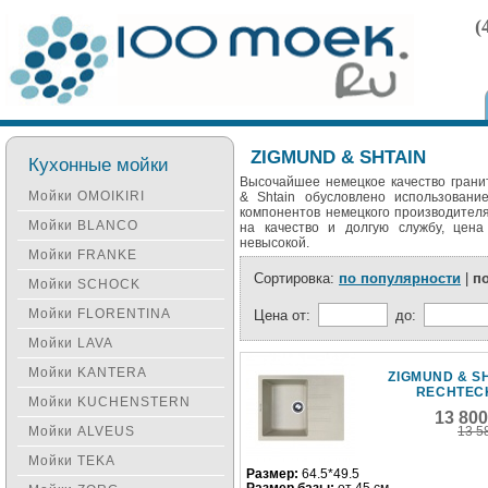
(
ZIGMUND & SHTAIN
Кухонные мойки
Высочайшее немецкое качество грани
Мойки OMOIKIRI
& Shtain обусловлено использовани
компонентов немецкого производителя
Мойки BLANCO
на качество и долгую службу, цена
невысокой.
Мойки FRANKE
Сортировка:
по популярности
|
п
Мойки SCHOCK
Мойки FLORENTINA
Цена от:
до:
Мойки LAVA
Мойки KANTERA
ZIGMUND & S
RECHTECK
Мойки KUCHENSTERN
13 80
Мойки ALVEUS
13 5
Мойки TEKA
Размер:
64.5*49.5