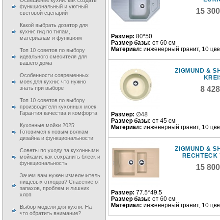
Освещение кухни: как создать
функциональный и уютный
15 30
световой сценарий
Какой выбрать дозатор для
кухни: гид по типам,
Размер:
80*50
материалам и функциям
Размер базы:
от 60 см
Материал:
инженерный гранит, 10 цв
Топ 10 советов по выбору
идеального смесителя для
вашего дома
ZIGMUND & S
Особенности современных
KREI
моек для кухни: что нужно
знать при выборе
8 42
Топ 10 советов по выбору
производителя кухонных моек:
Гарантия качества и комфорта
Размер:
∅48
Размер базы:
от 45 см
Кухонные мойки 2025:
Материал:
инженерный гранит, 10 цв
Готовимся к новым волнам
дизайна и функциональности
ZIGMUND & S
Советы по уходу за кухонными
RECHTECK 
мойками: как сохранить блеск и
функциональность
15 80
Зачем вам нужен измельчитель
пищевых отходов? Спасение от
запахов, проблем и лишних
Размер:
77.5*49.5
хлоп
Размер базы:
от 60 см
Материал:
инженерный гранит, 10 цв
Выбор модели для кухни. На
что обратить внимание?