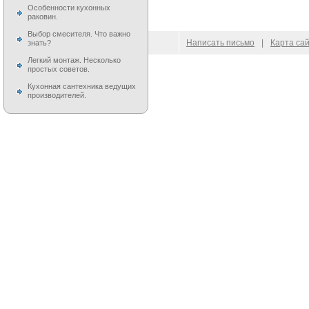
Особенности кухонных
раковин.
Выбор смесителя. Что важно
© 2009–
2026
100 Moek.RU
Написать письмо
|
Карта са
знать?
Легкий монтаж. Несколько
простых советов.
Кухонная сантехника ведущих
производителей.