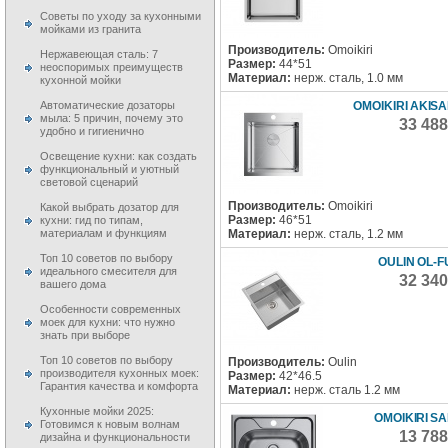
Советы по уходу за кухонными
мойками из гранита
Производитель:
Omoikiri
Нержавеющая сталь: 7
Размер:
44*51
неоспоримых преимуществ
Материал:
нерж. сталь, 1.0 мм
кухонной мойки
Автоматические дозаторы
OMOIKIRI AKISA
мыла: 5 причин, почему это
33 48
удобно и гигиенично
Освещение кухни: как создать
функциональный и уютный
световой сценарий
Производитель:
Omoikiri
Какой выбрать дозатор для
Размер:
46*51
кухни: гид по типам,
материалам и функциям
Материал:
нерж. сталь, 1.2 мм
Топ 10 советов по выбору
OULIN OL-F
идеального смесителя для
32 34
вашего дома
Особенности современных
моек для кухни: что нужно
знать при выборе
Топ 10 советов по выбору
Производитель:
Oulin
производителя кухонных моек:
Размер:
42*46.5
Гарантия качества и комфорта
Материал:
нерж. сталь 1.2 мм
Кухонные мойки 2025:
OMOIKIRI SA
Готовимся к новым волнам
13 78
дизайна и функциональности