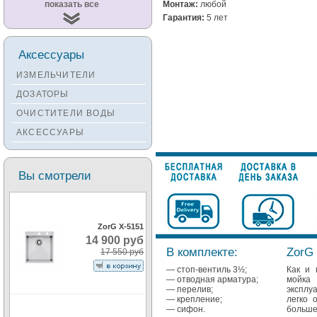
Смесители
показать все
Монтаж:
любой
KUCHENSTERN
Гарантия:
5 лет
Смесители ZORG
Смесители KANTERA
Аксессуары
Смесители LAVA
ИЗМЕЛЬЧИТЕЛИ
Смесители SEAMAN
ДОЗАТОРЫ
Смесители
ОЧИСТИТЕЛИ ВОДЫ
Zigmund&Shtain
АКСЕССУАРЫ
Смесители OULIN
Смесители под бронзу
Вы смотрели
ZorG X-5151
14 900 руб
В комплекте:
ZorG 
17 550 руб
— стоп-вентиль 3½;
Как и 
— отводная арматура;
мойк
— перелив;
эксплу
— крепление;
легко 
— сифон.
больш