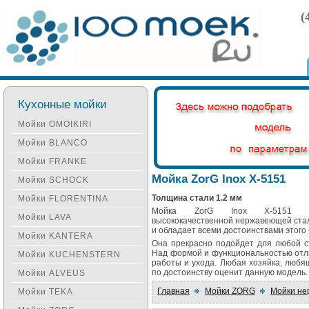
(
Кухонные мойки
Мойки OMOIKIRI
Мойки BLANCO
Мойки FRANKE
Мойка ZorG Inox X-5151
Мойки SCHOCK
Толщина стали 1.2 мм
Мойки FLORENTINA
Мойка ZorG Inox X-5151 и
Мойки LAVA
высококачественной нержавеющей ста
и обладает всеми достоинствами этого
Мойки KANTERA
Она прекрасно подойдет для любой с
Над формой и функциональностью отли
Мойки KUCHENSTERN
работы и ухода. Любая хозяйка, любя
по достоинству оценит данную модель.
Мойки ALVEUS
Главная
Мойки ZORG
Мойки н
Мойки TEKA