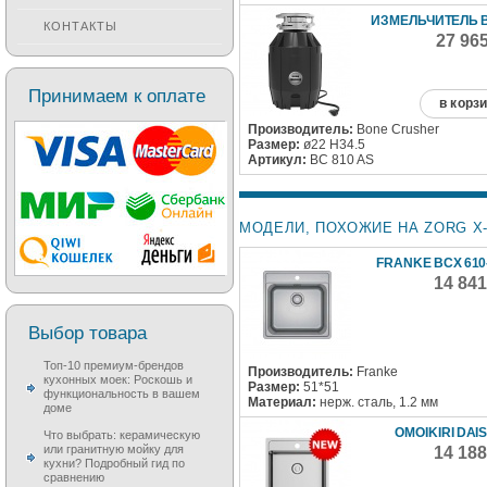
ИЗМЕЛЬЧИТЕЛЬ B
КОНТАКТЫ
27 96
Принимаем к оплате
в корз
Производитель:
Bone Crusher
Размер:
ø22 H34.5
Артикул:
BC 810 AS
МОДЕЛИ, ПОХОЖИЕ НА ZORG X-
FRANKE BCX 610-
14 84
Выбор товара
Топ-10 премиум-брендов
Производитель:
Franke
кухонных моек: Роскошь и
Размер:
51*51
функциональность в вашем
Материал:
нерж. сталь, 1.2 мм
доме
OMOIKIRI DAI
Что выбрать: керамическую
или гранитную мойку для
14 18
кухни? Подробный гид по
сравнению