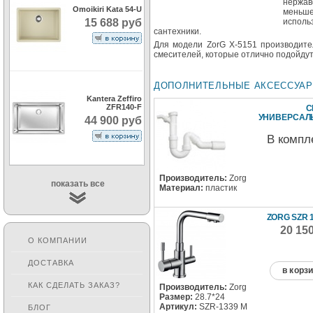
нержав
Omoikiri Kata 54-U
меньше
15 688 руб
использ
сантехники.
Для модели ZorG X-5151 производите
смесителей, которые отлично подойдут
ДОПОЛНИТЕЛЬНЫЕ АКСЕССУА
Kantera Zeffiro
ZFR140-F
С
УНИВЕРСА
44 900 руб
В компл
Производитель:
Zorg
показать все
Материал:
пластик
ZORG SZR 
20 15
О КОМПАНИИ
ДОСТАВКА
в корз
КАК СДЕЛАТЬ ЗАКАЗ?
Производитель:
Zorg
Размер:
28.7*24
Артикул:
SZR-1339 M
БЛОГ