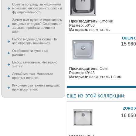
Советы по уходу за кухонными
мойками: как сохранить блеск и
функциональность
Зачем вам нужен измельчитель
Производитель:
Omoikiri
пищевых отходов? Спасение от
Размер:
50*50
запахов, проблем и лишних
Материал:
нерж. сталь
хлоп
OULIN 
Выбор модели для кухни. На
что обратить внимание?
15 98
Особенности кухонных
раковин.
Выбор смесителя. Что важно
знать?
Производитель:
Oulin
Размер:
49*43
Легкий монтаж. Несколько
Материал:
нерж. сталь 1.0 мм
простых советов.
Кухонная сантехника ведущих
производителей.
ЕЩЕ ИЗ ЭТОЙ КОЛЛЕКЦИИ:
ZORG X
16 05