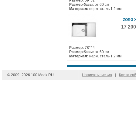
Размер:
59*51
Размер базы:
от 60 см
Материал:
нерж. сталь 1.2 мм
ZORG X
17 20
Размер:
78*44
Размер базы:
от 60 см
Материал:
нерж. сталь 1.2 мм
© 2009–
2026
100 Moek.RU
Написать письмо
|
Карта са