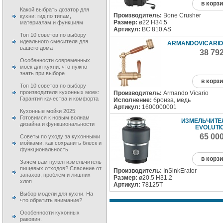
в корз
Какой выбрать дозатор для
Производитель:
Bone Crusher
кухни: гид по типам,
Размер:
ø22 H34.5
материалам и функциям
Артикул:
BC 810 AS
Топ 10 советов по выбору
идеального смесителя для
ARMANDOVICARIO 
вашего дома
38 79
Особенности современных
моек для кухни: что нужно
знать при выборе
в корз
Топ 10 советов по выбору
производителя кухонных моек:
Производитель:
Armando Vicario
Гарантия качества и комфорта
Исполнение:
бронза, медь
Артикул:
1600000001
Кухонные мойки 2025:
Готовимся к новым волнам
ИЗМЕЛЬЧИТЕЛ
дизайна и функциональности
EVOLUTI
65 00
Советы по уходу за кухонными
мойками: как сохранить блеск и
функциональность
в корз
Зачем вам нужен измельчитель
пищевых отходов? Спасение от
Производитель:
InSinkErator
запахов, проблем и лишних
Размер:
ø20.5 H31.2
хлоп
Артикул:
78125T
Выбор модели для кухни. На
что обратить внимание?
Особенности кухонных
раковин.