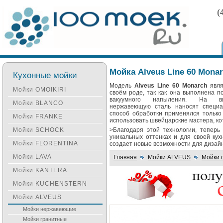
(
Мойка Alveus Line 60 Mona
Кухонные мойки
Модель
Alveus Line 60 Monarch
явля
Мойки OMOIKIRI
своём роде, так как она выполнена п
вакуумного напыления. На выс
Мойки BLANCO
нержавеющую сталь наносят специа
способ обработки применялся только
Мойки FRANKE
использовать швейцарские мастера, к
Мойки SCHOCK
>Благодаря этой технологии, теперь
уникальных оттенках и для своей кух
Мойки FLORENTINA
создает новые возможности для дизайн
Мойки LAVA
Главная
Мойки ALVEUS
Мойки 
Мойки KANTERA
Мойки KUCHENSTERN
Мойки ALVEUS
Мойки нержавеющие
Мойки гранитные