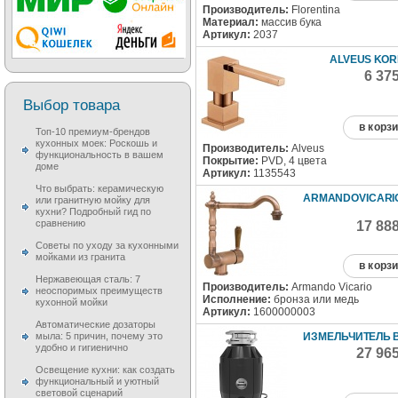
Производитель:
Florentina
Материал:
массив бука
Артикул:
2037
ALVEUS KOR
6 37
Выбор товара
в корз
Топ-10 премиум-брендов
кухонных моек: Роскошь и
Производитель:
Alveus
функциональность в вашем
Покрытие:
PVD, 4 цвета
доме
Артикул:
1135543
Что выбрать: керамическую
ARMANDOVICARIO
или гранитную мойку для
кухни? Подробный гид по
сравнению
17 88
Советы по уходу за кухонными
мойками из гранита
в корз
Нержавеющая сталь: 7
Производитель:
Armando Vicario
неоспоримых преимуществ
Исполнение:
бронза или медь
кухонной мойки
Артикул:
1600000003
Автоматические дозаторы
ИЗМЕЛЬЧИТЕЛЬ B
мыла: 5 причин, почему это
удобно и гигиенично
27 96
Освещение кухни: как создать
функциональный и уютный
световой сценарий