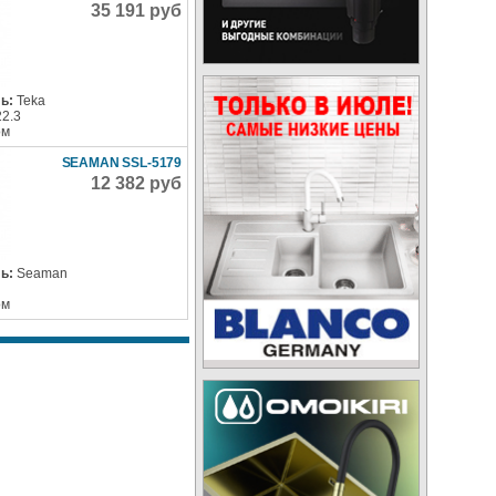
35 191 руб
ь:
Teka
22.3
ом
SEAMAN SSL-5179
12 382 руб
ь:
Seaman
ом