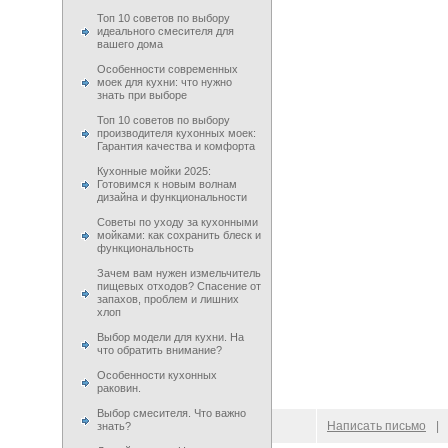
Топ 10 советов по выбору
идеального смесителя для
вашего дома
Особенности современных
моек для кухни: что нужно
знать при выборе
Топ 10 советов по выбору
производителя кухонных моек:
Гарантия качества и комфорта
Кухонные мойки 2025:
Готовимся к новым волнам
дизайна и функциональности
Советы по уходу за кухонными
мойками: как сохранить блеск и
функциональность
Зачем вам нужен измельчитель
пищевых отходов? Спасение от
запахов, проблем и лишних
хлоп
Выбор модели для кухни. На
что обратить внимание?
Особенности кухонных
раковин.
Выбор смесителя. Что важно
© 2009–
2026
100 Moek.RU
Написать письмо
|
знать?