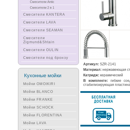
Смесители Antic
Смесители 2 в 1
Смесители KANTERA
Смесители LAVA
Смесители SEAMAN
Смесители
Zigmund&Shtain
Смесители OULIN
Смесители под бронзу
Артикул:
SZR-2141
Материал:
нержавеющая с
Кухонные мойки
Катридж:
керамический
В комплекте:
гибкие сое
Мойки OMOIKIRI
стабилизирующая пластин
Мойки BLANCO
Мойки FRANKE
Мойки SCHOCK
Мойки FLORENTINA
Мойки LAVA