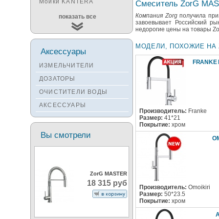
Мойки KANTERA
Смеситель ZorG MA
Мойки KUCHENSTERN
Компания Zorg
получила приз
показать все
завоевывает Российский ры
Мойки ALVEUS
недорогие цены на товары Zor
Мойки TEKA
МОДЕЛИ, ПОХОЖИЕ НА 
Аксессуары
Мойки ZORG
FRANKE 
ИЗМЕЛЬЧИТЕЛИ
Мойки SEAMAN
ДОЗАТОРЫ
Мойки ZIGMUND&SHTAIN
ОЧИСТИТЕЛИ ВОДЫ
Мойки OULIN
АКСЕССУАРЫ
Мойки PAULMARK
Производитель:
Franke
Размер:
41*21
Покрытие:
хром
Вы смотрели
O
ZorG MASTER
18 315 руб
Производитель:
Omoikiri
Размер:
50*23.5
Покрытие:
хром