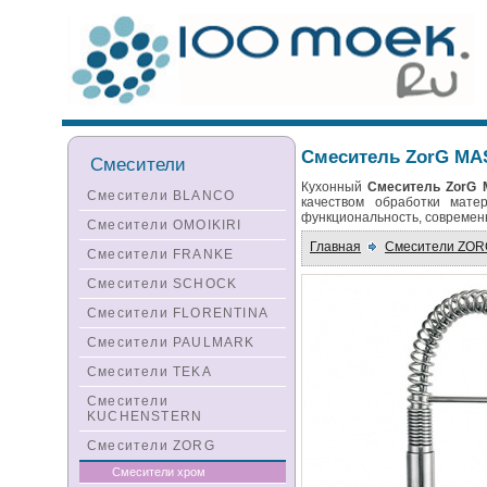
Смеситель ZorG MA
Смесители
Кухонный
Смеситель ZorG
Смесители BLANCO
качеством обработки мате
функциональность, современн
Смесители OMOIKIRI
Главная
Смесители ZOR
Смесители FRANKE
Смесители SCHOCK
Смесители FLORENTINA
Смесители PAULMARK
Смесители TEKA
Смесители
KUCHENSTERN
Смесители ZORG
Смесители хром