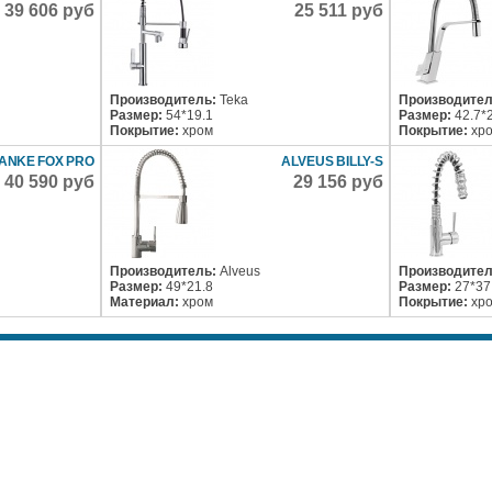
39 606 руб
25 511 руб
Производитель:
Teka
Производител
Размер:
54*19.1
Размер:
42.7*
Покрытие:
хром
Покрытие:
хр
ANKE FOX PRO
ALVEUS BILLY-S
40 590 руб
29 156 руб
Производитель:
Alveus
Производител
Размер:
49*21.8
Размер:
27*37
Материал:
хром
Покрытие:
хр