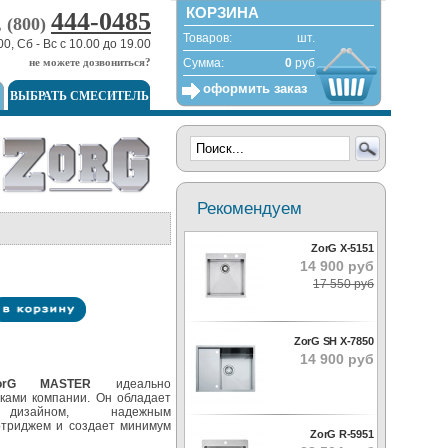
КОРЗИНА
444-0485
, (800)
Товаров:
шт.
00, Сб - Вс с 10.00 до 19.00
не можете дозвониться?
Сумма:
0
руб
оформить заказ
ВЫБРАТЬ СМЕСИТЕЛЬ
Рекомендуем
ZorG X-5151
14 900 руб
17 550 руб
ZorG SH X-7850
14 900 руб
orG MASTER
идеально
йками компании. Он обладает
 дизайном, надежным
ртриджем и создает минимум
ZorG R-5951