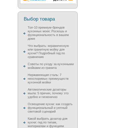
Выбор товара
Топ-10 премиум-брендов
кухонных моек: Роскошь и
функциональность в вашем
доме
Что выбрать: керамическую
или гранитную мойку для
кухни? Подробный гид по
сравнению
Советы по уходу за кухонными
мойками из гранита
Нержавеющая сталь: 7
неоспоримых преимуществ
кухонной мойки
Автоматические дозаторы
мыла: 5 причин, почему это
удобно и гигиенично
Освещение кухни: как создать
функциональный и уютный
световой сценарий
Какой выбрать дозатор для
кухни: гид по типам,
материалам и функциям