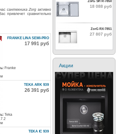
ZorG SH R-7850
18 088 руб
йчас
сантехника Zorg
активно
Вас привлечет сравнительно
ZorG RX-7851
27 807 руб
FRANKE LINA SEMI-PRO
17 991 руб
Акции
ь:
Franke
ом
TEKA ARK 939
26 391 руб
ь:
Teka
17.2
ом
TEKA IC 939