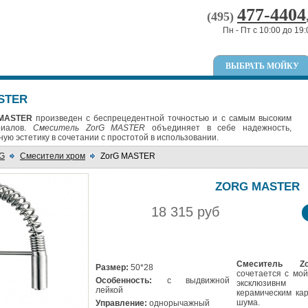
477-4404
(495)
Пн - Пт с 10:00 до 19:
ВЫБРАТЬ МОЙКУ
STER
 MASTER
произведен с беспрецедентной точностью и с самым высоким
риалов.
Смеситель ZorG MASTER
объединяет в себе надежность,
ую эстетику в сочетании с простотой в использовании.
G
Смесители хром
ZorG MASTER
ZORG MASTER
18 315 руб
Смеситель Z
Размер:
50*28
сочетается с мо
Особенность:
с выдвижной
эксклюзивнм
лейкой
керамическим ка
шума.
Управление:
однорычажный