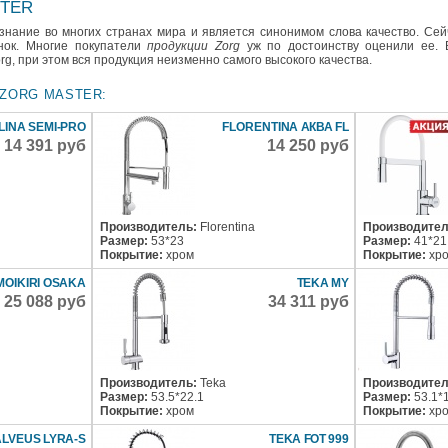
STER
нание во многих странах мира и является синонимом слова качество. Се
нок. Многие покупатели
продукции Zorg
уж по достоинству оценили ее. 
g, при этом вся продукция неизменно самого высокого качества.
ZORG MASTER:
LINA SEMI-PRO
FLORENTINA АКВА FL
14 391 руб
14 250 руб
Производитель:
Florentina
Производител
Размер:
53*23
Размер:
41*21
Покрытие:
хром
Покрытие:
хр
MOIKIRI OSAKA
TEKA MY
25 088 руб
34 311 руб
Производитель:
Teka
Производител
Размер:
53.5*22.1
Размер:
53.1*
Покрытие:
хром
Покрытие:
хр
ALVEUS LYRA-S
TEKA FOT 999