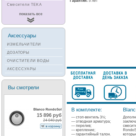
Гарантия:
5 лет
Смесители TEKA
Смесители
показать все
KUCHENSTERN
Смесители ZORG
Смесители KANTERA
Аксессуары
Смесители LAVA
ИЗМЕЛЬЧИТЕЛИ
Смесители SEAMAN
ДОЗАТОРЫ
Смесители
ОЧИСТИТЕЛИ ВОДЫ
Zigmund&Shtain
АКСЕССУАРЫ
Смесители OULIN
Смесители под бронзу
Вы смотрели
В комплекте:
Blanc
Blanco RondoSol
15 896 руб
— стоп-вентиль 3½;
Допол
24 040 руб
— отводная арматура;
заклю
— перелив;
смесит
— крепление;
RondoS
— гарантийный талон.
котор