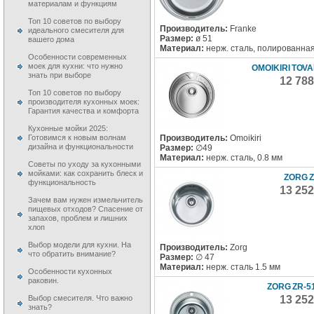
материалам и функциям
Топ 10 советов по выбору
Производитель:
Franke
идеального смесителя для
Размер:
ø 51
вашего дома
Материал:
нерж. сталь, полированна
Особенности современных
моек для кухни: что нужно
OMOIKIRI TOVA
знать при выборе
12 78
Топ 10 советов по выбору
производителя кухонных моек:
Гарантия качества и комфорта
Кухонные мойки 2025:
Производитель:
Omoikiri
Готовимся к новым волнам
дизайна и функциональности
Размер:
∅49
Материал:
нерж. сталь, 0.8 мм
Советы по уходу за кухонными
мойками: как сохранить блеск и
ZORG Z
функциональность
13 25
Зачем вам нужен измельчитель
пищевых отходов? Спасение от
запахов, проблем и лишних
хлоп
Выбор модели для кухни. На
Производитель:
Zorg
что обратить внимание?
Размер:
∅ 47
Материал:
нерж. сталь 1.5 мм
Особенности кухонных
раковин.
ZORG ZR-51
13 25
Выбор смесителя. Что важно
знать?