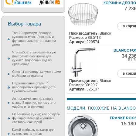
КОРЗИНА ДЛЯ П
7 23
Выбор товара
в корз
Топ-10 премиум-брендов
Производитель:
Blanco
кухонных моек: Роскошь и
Размер:
ø 36.5*13
функциональность в вашем
Артикул:
220574
доме
BLANCO FON
Что выбрать: керамическую
34 23
или гранитную мойку для
51 7
кухни? Подробный гид по
сравнению
Советы по уходу за кухонными
в корз
мойками из гранита
Производитель:
Blanco
Нержавеющая сталь: 7
Размер:
30*20.7
неоспоримых преимуществ
Артикул:
525137
кухонной мойки
Автоматические дозаторы
мыла: 5 причин, почему это
удобно и гигиенично
МОДЕЛИ, ПОХОЖИЕ НА BLANCO
Освещение кухни: как создать
FRANKE ROX 6
функциональный и уютный
световой сценарий
15 18
Какой выбрать дозатор для
кухни: гид по типам,