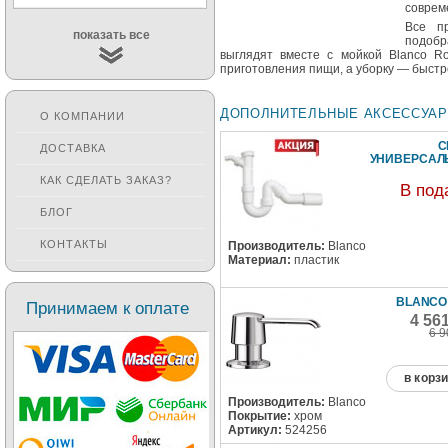
соврем
Все п
показать все
подобр
выглядят вместе с мойкой Blanco R
приготовления пищи, а уборку — быстр
ДОПОЛНИТЕЛЬНЫЕ АКСЕССУА
О КОМПАНИИ
С
ДОСТАВКА
УНИВЕРСА
КАК СДЕЛАТЬ ЗАКАЗ?
В под
БЛОГ
КОНТАКТЫ
Производитель:
Blanco
Материал:
пластик
BLANCO
Принимаем к оплате
4 56
6 9
в корз
Производитель:
Blanco
Покрытие:
хром
Артикул:
524256