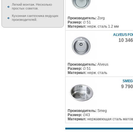
Легкий монтаж. Несколько
простых советов.
Кухонная сантехника ведущих
Производитель:
Zorg
производителей.
Размер:
∅ 51
Материал:
нерж. сталь 1.2 мм
ALVEUS FO
10 34
Производитель:
Alveus
Размер:
∅ 51
Материал:
нерж. сталь
SMEG 
9 79
Производитель:
Smeg
Размер:
∅43
Материал:
нержавеющая сталь мато