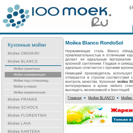
(
Мойка Blanco RondoSol
Кухонные мойки
Нержавеющая сталь Blanco облад
Мойки OMOIKIRI
привлекательностью и отличными хар
делает ее идеальным материалом 
Мойки BLANCO
кухонной сантехники. Гладкая и сияю
идеально сочетается с прочими кухон
Мойки гранитные
Немецкий производитель использует 
Мойки нержавеющие
отбирается в строгом соответствии
Мойки под столешницу
контроль качества. Кухонная
мойка B
интегрирована в кухню любого сти
Мойки угловые
выглядеть эксклюзивной и блестящей.
Мойки керамические
Главная
Мойки BLANCO
Мойки
Мойки FRANKE
Мойки SCHOCK
Мойки FLORENTINA
Мойки LAVA
Мойки KANTERA