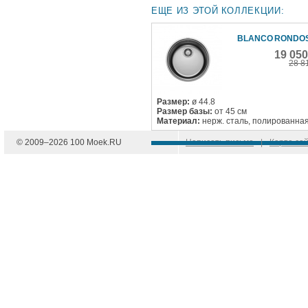
ЕЩЕ ИЗ ЭТОЙ КОЛЛЕКЦИИ:
BLANCO RONDOS
19 05
28 8
Размер:
ø 44.8
Размер базы:
от 45 см
Материал:
нерж. сталь, полированна
© 2009–
2026
100 Moek.RU
Написать письмо
|
Карта са