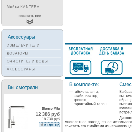
Мойки KANTERA
Мойки KUCHENSTERN
показать все
Мойки ALVEUS
Мойки TEKA
Аксессуары
Мойки ZORG
ИЗМЕЛЬЧИТЕЛИ
Мойки SEAMAN
ДОЗАТОРЫ
Мойки ZIGMUND&SHTAIN
ОЧИСТИТЕЛИ ВОДЫ
Мойки OULIN
АКСЕССУАРЫ
Мойки PAULMARK
В комплекте:
Смеси
Вы смотрели
— гибкие шланги;
Выбрав
— стабилизатор;
вы смо
— крепеж;
обращ
— гарантийный талон.
высоко
компан
Blanco Mila
потреб
12 386 руб
Дисков
18 730 руб
многолетнее повседневное использова
сочетать его с мойками из нержавеюще