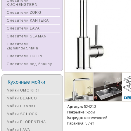
Смесители
KUCHENSTERN
Смесители ZORG
Смесители KANTERA
Смесители LAVA
Смесители SEAMAN
Смесители
Zigmund&Shtain
Смесители OULIN
Смесители под бронзу
Кухонные мойки
Мойки OMOIKIRI
Мойки BLANCO
Мойки FRANKE
Артикул:
524213
Покрытие:
хром
Мойки SCHOCK
Катридж:
керамический
Мойки FLORENTINA
Гарантия:
5 лет
Мойки LAVA