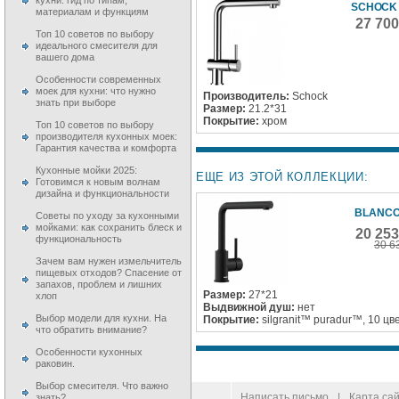
кухни: гид по типам,
SCHOCK
материалам и функциям
27 70
Топ 10 советов по выбору
идеального смесителя для
вашего дома
Особенности современных
моек для кухни: что нужно
Производитель:
Schock
знать при выборе
Размер:
21.2*31
Покрытие:
хром
Топ 10 советов по выбору
производителя кухонных моек:
Гарантия качества и комфорта
Кухонные мойки 2025:
ЕЩЕ ИЗ ЭТОЙ КОЛЛЕКЦИИ:
Готовимся к новым волнам
дизайна и функциональности
BLANCO
Советы по уходу за кухонными
мойками: как сохранить блеск и
20 25
функциональность
30 6
Зачем вам нужен измельчитель
пищевых отходов? Спасение от
запахов, проблем и лишних
Размер:
27*21
хлоп
Выдвижной душ:
нет
Выбор модели для кухни. На
Покрытие:
silgranit™ puradur™, 10 цв
что обратить внимание?
Особенности кухонных
раковин.
Выбор смесителя. Что важно
© 2009–
2026
100 Moek.RU
Написать письмо
|
Карта са
знать?