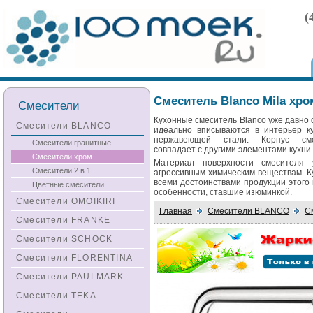
(
Смеситель Blanco Mila хро
Смесители
Кухонные смеситель Blanco уже давно 
Смесители BLANCO
идеально вписываются в интерьер к
нержавеющей стали. Корпус см
Смесители гранитные
совпадает с другими элементами кухни
Смесители хром
Материал поверхности смесителя 
Смесители 2 в 1
агрессивным химическим веществам. 
всеми достоинствами продукции этого
Цветные смесители
особенности, ставшие изюминкой.
Смесители OMOIKIRI
Главная
Смесители BLANCO
С
Смесители FRANKE
Смесители SCHOCK
Смесители FLORENTINA
Смесители PAULMARK
Смесители TEKA