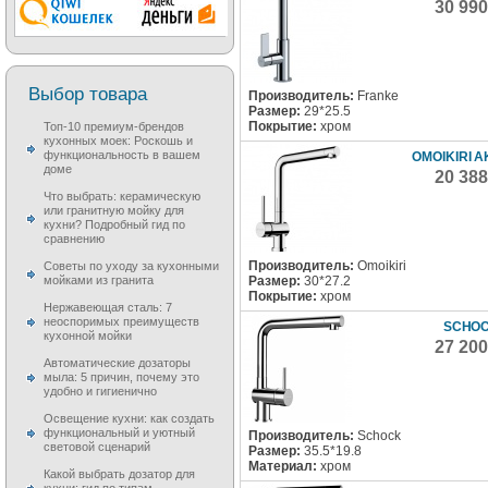
30 99
Выбор товара
Производитель:
Franke
Размер:
29*25.5
Покрытие:
хром
Топ-10 премиум-брендов
кухонных моек: Роскошь и
функциональность в вашем
OMOIKIRI A
доме
20 38
Что выбрать: керамическую
или гранитную мойку для
кухни? Подробный гид по
сравнению
Производитель:
Omoikiri
Советы по уходу за кухонными
Размер:
30*27.2
мойками из гранита
Покрытие:
хром
Нержавеющая сталь: 7
неоспоримых преимуществ
SCHOC
кухонной мойки
27 20
Автоматические дозаторы
мыла: 5 причин, почему это
удобно и гигиенично
Освещение кухни: как создать
функциональный и уютный
Производитель:
Schock
световой сценарий
Размер:
35.5*19.8
Материал:
хром
Какой выбрать дозатор для