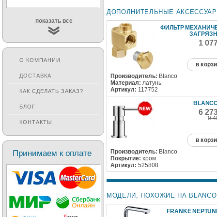
ДОПОЛНИТЕЛЬНЫЕ АКСЕССУА
показать все
ФИЛЬТР МЕХАНИЧ
ЗАГРЯЗ
1 07
О КОМПАНИИ
в корз
Производитель:
Blanco
ДОСТАВКА
Материал:
латунь
Артикул:
117752
КАК СДЕЛАТЬ ЗАКАЗ?
BLANCO
БЛОГ
6 27
9 4
КОНТАКТЫ
в корз
Производитель:
Blanco
Принимаем к оплате
Покрытие:
хром
Артикул:
525808
МОДЕЛИ, ПОХОЖИЕ НА BLANCO 
FRANKE NEPTUN