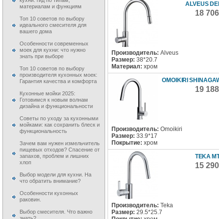
кухни: гид по типам,
ALVEUS DE
материалам и функциям
18 70
Топ 10 советов по выбору
идеального смесителя для
вашего дома
Особенности современных
моек для кухни: что нужно
Производитель:
Alveus
знать при выборе
Размер:
38*20.7
Материал:
хром
Топ 10 советов по выбору
производителя кухонных моек:
OMOIKIRI SHINAGA
Гарантия качества и комфорта
19 18
Кухонные мойки 2025:
Готовимся к новым волнам
дизайна и функциональности
Советы по уходу за кухонными
мойками: как сохранить блеск и
Производитель:
Omoikiri
функциональность
Размер:
33.9*17
Покрытие:
хром
Зачем вам нужен измельчитель
пищевых отходов? Спасение от
TEKA MT
запахов, проблем и лишних
хлоп
15 29
Выбор модели для кухни. На
что обратить внимание?
Особенности кухонных
раковин.
Производитель:
Teka
Размер:
29.5*25.7
Выбор смесителя. Что важно
знать?
Покрытие:
хром