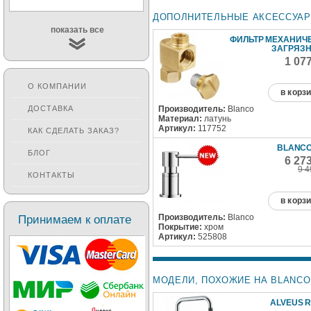
ДОПОЛНИТЕЛЬНЫЕ АКСЕССУА
показать все
ФИЛЬТР МЕХАНИЧ
ЗАГРЯЗ
1 07
О КОМПАНИИ
в корз
Производитель:
Blanco
ДОСТАВКА
Материал:
латунь
Артикул:
117752
КАК СДЕЛАТЬ ЗАКАЗ?
BLANCO
БЛОГ
6 27
9 4
КОНТАКТЫ
в корз
Производитель:
Blanco
Принимаем к оплате
Покрытие:
хром
Артикул:
525808
МОДЕЛИ, ПОХОЖИЕ НА BLANCO 
ALVEUS R