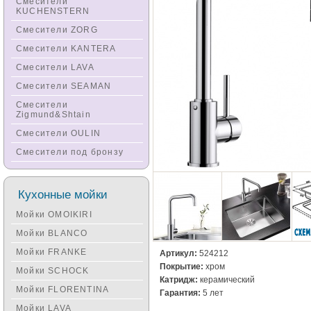
Смесители
KUCHENSTERN
Смесители ZORG
Смесители KANTERA
Смесители LAVA
Смесители SEAMAN
Смесители
Zigmund&Shtain
Смесители OULIN
Смесители под бронзу
Кухонные мойки
Мойки OMOIKIRI
Мойки BLANCO
Мойки FRANKE
Артикул:
524212
Покрытие:
хром
Мойки SCHOCK
Катридж:
керамический
Мойки FLORENTINA
Гарантия:
5 лет
Мойки LAVA