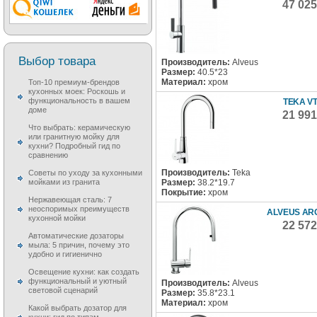
47 02
Выбор товара
Производитель:
Alveus
Размер:
40.5*23
Материал:
хром
Топ-10 премиум-брендов
кухонных моек: Роскошь и
функциональность в вашем
TEKA VT
доме
21 99
Что выбрать: керамическую
или гранитную мойку для
кухни? Подробный гид по
сравнению
Производитель:
Teka
Советы по уходу за кухонными
Размер:
38.2*19.7
мойками из гранита
Покрытие:
хром
Нержавеющая сталь: 7
неоспоримых преимуществ
ALVEUS ARC
кухонной мойки
22 57
Автоматические дозаторы
мыла: 5 причин, почему это
удобно и гигиенично
Освещение кухни: как создать
функциональный и уютный
Производитель:
Alveus
световой сценарий
Размер:
35.8*23.1
Материал:
хром
Какой выбрать дозатор для