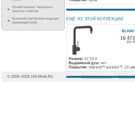
Легкий монтаж. Несколько
простых советов.
ЕЩЕ ИЗ ЭТОЙ КОЛЛЕКЦИИ:
Кухонная сантехника ведущих
производителей.
BLANCO
16 47
20 7
Размер:
31*24.4
Выдвижной душ:
нет
Покрытие:
silgranit™ puradur™, 10 цв
© 2009–
2026
100 Moek.RU
Написать письмо
|
Карта са