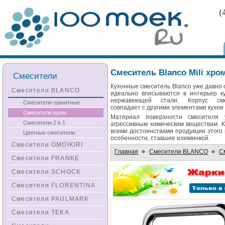
(
Смеситель Blanco Mili хро
Смесители
Кухонные смеситель Blanco уже давно 
Смесители BLANCO
идеально вписываются в интерьер к
нержавеющей стали. Корпус см
Смесители гранитные
совпадает с другими элементами кухни
Смесители хром
Материал поверхности смесителя 
Смесители 2 в 1
агрессивным химическим веществам. 
всеми достоинствами продукции этого
Цветные смесители
особенности, ставшие изюминкой.
Смесители OMOIKIRI
Главная
Смесители BLANCO
С
Смесители FRANKE
Смесители SCHOCK
Смесители FLORENTINA
Смесители PAULMARK
Смесители TEKA