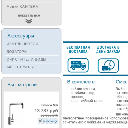
Мойки KANTERA
Мойки KUCHENSTERN
показать все
Мойки ALVEUS
Мойки TEKA
Аксессуары
Мойки ZORG
ИЗМЕЛЬЧИТЕЛИ
Мойки SEAMAN
ДОЗАТОРЫ
Мойки ZIGMUND&SHTAIN
ОЧИСТИТЕЛИ ВОДЫ
Мойки OULIN
АКСЕССУАРЫ
Мойки PAULMARK
В комплекте:
Смеси
Вы смотрели
— гибкие шланги;
Выбрав
— стабилизатор;
вы смо
— крепеж;
обращ
— гарантийный талон.
высоко
компан
Blanco Mili
потреб
13 787 руб
Дисков
20 850 руб
многолетнее повседневное использов
сочетать его с мойками из нержавеюще