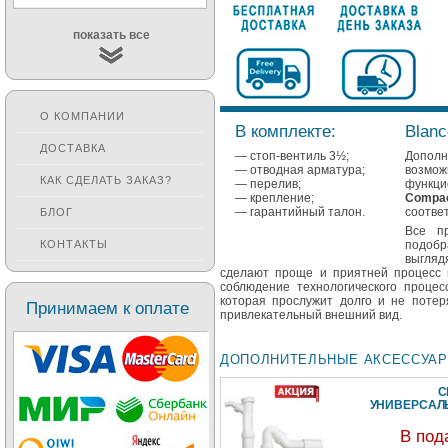
показать все
О КОМПАНИИ
В комплекте:
Blanc
ДОСТАВКА
— стоп-вентиль 3½;
Допол
— отводная арматура;
возмо
КАК СДЕЛАТЬ ЗАКАЗ?
— перелив;
функци
— крепление;
Compa
— гарантийный талон.
соответ
БЛОГ
Все п
подобр
КОНТАКТЫ
выгляд
сделают проще и приятней процесс 
соблюдение технологического процесс
которая прослужит долго и не потер
Принимаем к оплате
привлекательный внешний вид.
ДОПОЛНИТЕЛЬНЫЕ АКСЕССУА
С
УНИВЕРСА
В под