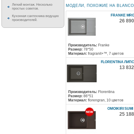
Легкий монтаж. Несколько
МОДЕЛИ, ПОХОЖИЕ НА BLANCO 
простых советов.
FRANKE MRG
Кухонная сантехника ведущих
производителей.
26 89
Производитель:
Franke
Размер:
78*50
Материал:
fragranit+™, 7 цветов
FLORENTINA ЛИПС
13 83
Производитель:
Florentina
Размер:
86*51
Материал:
florengran, 10 цветов
OMOIKIRI SUMI
25 18