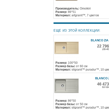
Производитель:
Omoikiri
Размер:
86*51
Материал:
artgranit™, 7 цветов
ЕЩЕ ИЗ ЭТОЙ КОЛЛЕКЦИИ:
BLANCO ZIA 
22 79
28 4
Размер:
100*50
Размер базы:
от 60 см
Материал:
silgranit™ puradur™, 10 цв
BLANCO Z
46 47
67 8
Размер:
86*50
Размер базы:
от 50 см
Материал:
silgranit™ puradur™, 10 цв