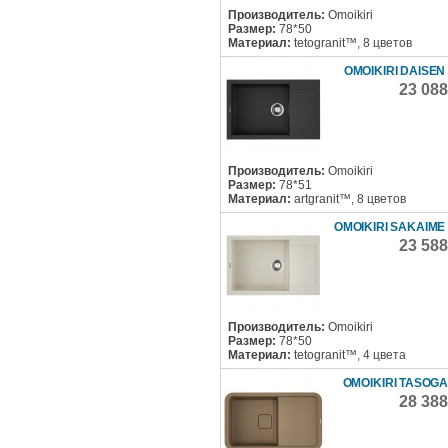
Производитель:
Omoikiri
Размер:
78*50
Материал:
tetogranit™, 8 цветов
OMOIKIRI DAISEN
23 08
Производитель:
Omoikiri
Размер:
78*51
Материал:
artgranit™, 8 цветов
OMOIKIRI SAKAIME 
23 58
Производитель:
Omoikiri
Размер:
78*50
Материал:
tetogranit™, 4 цвета
OMOIKIRI TASOGA
28 38