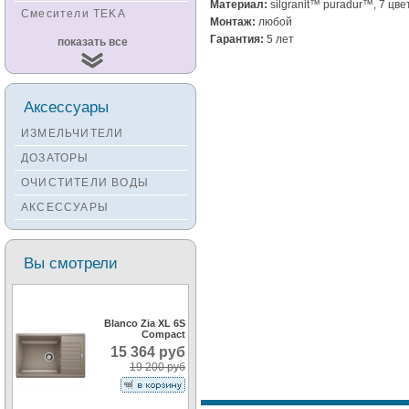
Материал:
silgranit™ puradur™, 7 цве
Смесители TEKA
Монтаж:
любой
Смесители
Гарантия:
5 лет
показать все
KUCHENSTERN
Смесители ZORG
Смесители KANTERA
Аксессуары
Смесители LAVA
ИЗМЕЛЬЧИТЕЛИ
Смесители SEAMAN
ДОЗАТОРЫ
Смесители
ОЧИСТИТЕЛИ ВОДЫ
Zigmund&Shtain
АКСЕССУАРЫ
Смесители OULIN
Смесители под бронзу
Вы смотрели
Blanco Zia XL 6S
Compact
15 364 руб
19 200 руб