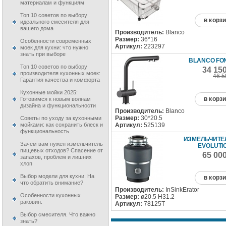
материалам и функциям
Топ 10 советов по выбору
в корз
идеального смесителя для
вашего дома
Производитель:
Blanco
Размер:
36*16
Особенности современных
Артикул:
223297
моек для кухни: что нужно
знать при выборе
BLANCO FON
Топ 10 советов по выбору
34 15
производителя кухонных моек:
46 5
Гарантия качества и комфорта
Кухонные мойки 2025:
в корз
Готовимся к новым волнам
дизайна и функциональности
Производитель:
Blanco
Размер:
30*20.5
Советы по уходу за кухонными
Артикул:
525139
мойками: как сохранить блеск и
функциональность
ИЗМЕЛЬЧИТЕЛ
Зачем вам нужен измельчитель
EVOLUTI
пищевых отходов? Спасение от
65 00
запахов, проблем и лишних
хлоп
Выбор модели для кухни. На
в корз
что обратить внимание?
Производитель:
InSinkErator
Особенности кухонных
Размер:
ø20.5 H31.2
раковин.
Артикул:
78125T
Выбор смесителя. Что важно
знать?