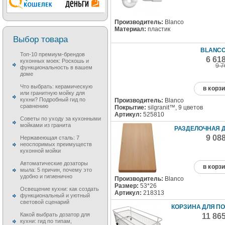
Производитель:
Blanco
Материал:
пластик
Выбор товара
BLANCO
Топ-10 премиум-брендов
6 61
кухонных моек: Роскошь и
9 7
функциональность в вашем
доме
Что выбрать: керамическую
в корз
или гранитную мойку для
кухни? Подробный гид по
Производитель:
Blanco
сравнению
Покрытие:
silgranit™, 9 цветов
Артикул:
525810
Советы по уходу за кухонными
мойками из гранита
РАЗДЕЛОЧНАЯ 
9 08
Нержавеющая сталь: 7
неоспоримых преимуществ
кухонной мойки
Автоматические дозаторы
в корз
мыла: 5 причин, почему это
удобно и гигиенично
Производитель:
Blanco
Размер:
53*26
Освещение кухни: как создать
Артикул:
218313
функциональный и уютный
световой сценарий
КОРЗИНА ДЛЯ П
Какой выбрать дозатор для
11 86
кухни: гид по типам,