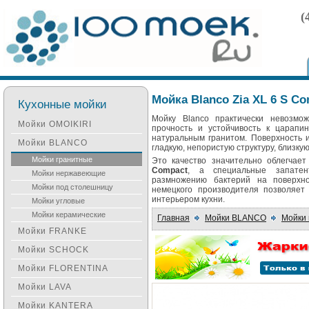
(
Мойка Blanco Zia XL 6 S C
Кухонные мойки
Мойку Blanco практически невозмо
Мойки OMOIKIRI
прочность и устойчивость к царапи
натуральным гранитом. Поверхность и
Мойки BLANCO
гладкую, непористую структуру, близку
Мойки гранитные
Это качество значительно облегчае
Compact
, а специальные запатен
Мойки нержавеющие
размножению бактерий на поверхно
Мойки под столешницу
немецкого производителя позволяет
интерьером кухни.
Мойки угловые
Мойки керамические
Главная
Мойки BLANCO
Мойки 
Мойки FRANKE
Мойки SCHOCK
Мойки FLORENTINA
Мойки LAVA
Мойки KANTERA