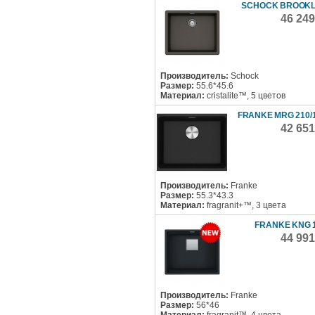
SCHOCK BROOKL
46 24
Производитель:
Schock
Размер:
55.6*45.6
Материал:
cristalite™, 5 цветов
FRANKE MRG 210/1
42 65
Производитель:
Franke
Размер:
55.3*43.3
Материал:
fragranit+™, 3 цвета
FRANKE KNG 1
44 99
Производитель:
Franke
Размер:
56*46
Материал:
fragranit™, 4 цвета