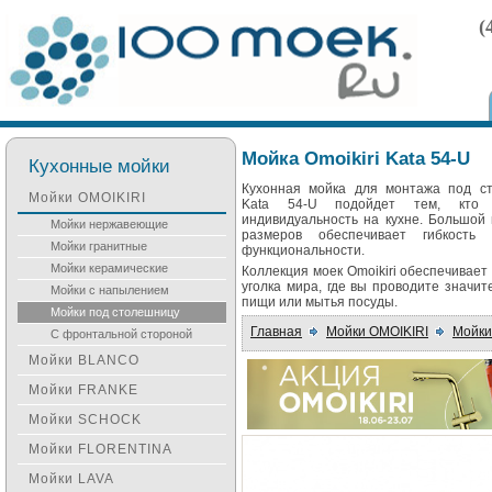
(
Мойка Omoikiri Kata 54-U
Кухонные мойки
Кухонная мойка для монтажа под ст
Мойки OMOIKIRI
Kata 54-U подойдет тем, кто
индивидуальность на кухне. Большой
Мойки нержавеющие
размеров обеспечивает гибкост
Мойки гранитные
функциональности.
Мойки керамические
Коллекция моек Omoikiri обеспечивает
уголка мира, где вы проводите значи
Мойки с напылением
пищи или мытья посуды.
Мойки под столешницу
Главная
Мойки OMOIKIRI
Мойки
С фронтальной стороной
Мойки BLANCO
Мойки FRANKE
Мойки SCHOCK
Мойки FLORENTINA
Мойки LAVA