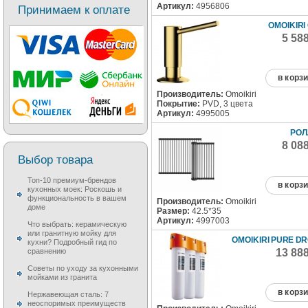
Артикул:
4956806
Принимаем к оплате
OMOIKIRI
5 58
в корз
Производитель:
Omoikiri
Покрытие:
PVD, 3 цвета
Артикул:
4995005
РОЛ
8 08
Выбор товара
Топ-10 премиум-брендов
в корз
кухонных моек: Роскошь и
функциональность в вашем
Производитель:
Omoikiri
доме
Размер:
42.5*35
Артикул:
4997003
Что выбрать: керамическую
или гранитную мойку для
OMOIKIRI PURE DR
кухни? Подробный гид по
13 88
сравнению
Советы по уходу за кухонными
мойками из гранита
в корз
Нержавеющая сталь: 7
неоспоримых преимуществ