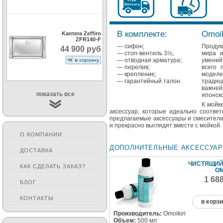
В комплекте:
Omoik
Kantera Zeffiro
ZFR140-F
— сифон;
Продук
44 900 руб
— стоп-вентиль 3½;
мира и
— отводная арматура;
умений
— перелив;
всего 
— крепление;
моделе
— гарантийный талон.
традиц
важне
показать все
японск
К мойк
аксессуар, которые идеально соответ
предлагаемые аксессуары и смесители
и прекрасно выглядят вместе с мойкой.
О КОМПАНИИ
ДОПОЛНИТЕЛЬНЫЕ АКСЕССУА
ДОСТАВКА
ЧИСТЯЩИЙ
КАК СДЕЛАТЬ ЗАКАЗ?
O
1 68
БЛОГ
КОНТАКТЫ
в корз
Производитель:
Omoikiri
Объем:
500 мл