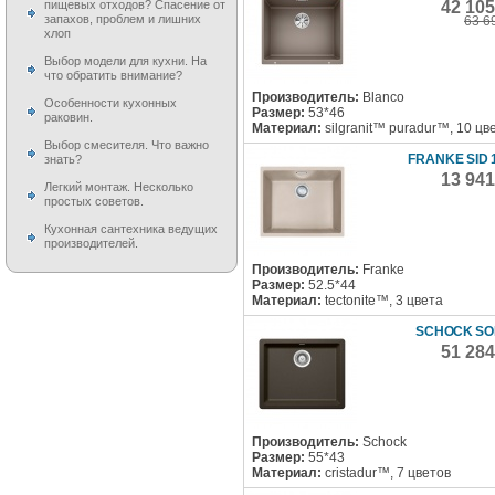
42 10
пищевых отходов? Спасение от
запахов, проблем и лишних
63 6
хлоп
Выбор модели для кухни. На
что обратить внимание?
Производитель:
Blanco
Особенности кухонных
Размер:
53*46
раковин.
Материал:
silgranit™ puradur™, 10 цв
Выбор смесителя. Что важно
FRANKE SID 
знать?
13 94
Легкий монтаж. Несколько
простых советов.
Кухонная сантехника ведущих
производителей.
Производитель:
Franke
Размер:
52.5*44
Материал:
tectonite™, 3 цвета
SCHOCK SO
51 28
Производитель:
Schock
Размер:
55*43
Материал:
cristadur™, 7 цветов