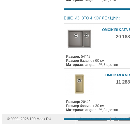
ЕЩЕ ИЗ ЭТОЙ КОЛЛЕКЦИИ:
OMOIKIRI KATA 
20 18
Размер:
54*42
Размер базы:
от 60 см
Материал:
artgranit™, 8 цветов
OMOIKIRI KAT
11 28
Размер:
20*42
Размер базы:
от 30 см
Материал:
artgranit™, 8 цветов
© 2009–
2026
100 Moek.RU
Написать письмо
|
Карта са