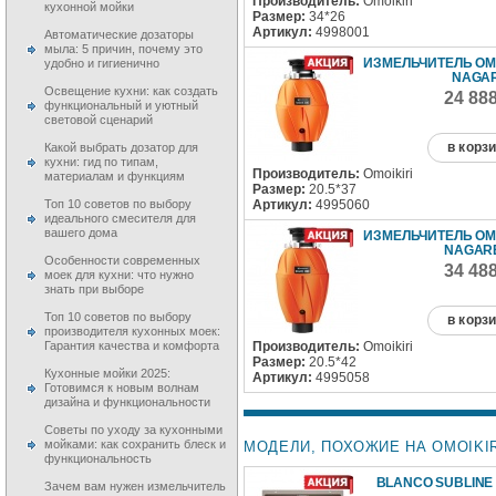
Производитель:
Omoikiri
кухонной мойки
Размер:
34*26
Артикул:
4998001
Автоматические дозаторы
мыла: 5 причин, почему это
ИЗМЕЛЬЧИТЕЛЬ OMO
удобно и гигиенично
NAGAR
Освещение кухни: как создать
24 88
функциональный и уютный
световой сценарий
в корз
Какой выбрать дозатор для
кухни: гид по типам,
Производитель:
Omoikiri
материалам и функциям
Размер:
20.5*37
Артикул:
4995060
Топ 10 советов по выбору
идеального смесителя для
вашего дома
ИЗМЕЛЬЧИТЕЛЬ OMO
NAGARE
Особенности современных
34 48
моек для кухни: что нужно
знать при выборе
Топ 10 советов по выбору
в корз
производителя кухонных моек:
Производитель:
Omoikiri
Гарантия качества и комфорта
Размер:
20.5*42
Кухонные мойки 2025:
Артикул:
4995058
Готовимся к новым волнам
дизайна и функциональности
Советы по уходу за кухонными
мойками: как сохранить блеск и
МОДЕЛИ, ПОХОЖИЕ НА OMOIKIRI
функциональность
BLANCO SUBLINE 
Зачем вам нужен измельчитель