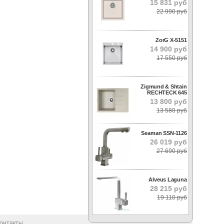
15 831 руб
22 990 руб
ZorG X-5151
14 900 руб
17 550 руб
Zigmund & Shtain
RECHTECK 645
13 800 руб
13 580 руб
Seaman SSN-1126
26 019 руб
27 690 руб
Alveus Laguna
28 215 руб
19 110 руб
онтакты