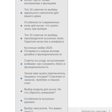
кухни: гид по типам,
материалам и функциям
Топ 10 советов по выбору
идеального смесителя для
вашего дома
Особенности современных
моек для кухни: что нужно
знать при выборе
Топ 10 советов по выбору
производителя кухонных моек:
Гарантия качества и комфорта
Кухонные мойки 2025:
Готовимся к новым волнам
дизайна и функциональности
Советы по уходу за кухонными
мойками: как сохранить блеск и
функциональность
Зачем вам нужен измельчитель
пищевых отходов? Спасение от
запахов, проблем и лишних
хлоп
Выбор модели для кухни. На
что обратить внимание?
Особенности кухонных
раковин.
Выбор смесителя. Что важно
© 2009–
2026
100 Moek.RU
Написать письмо
|
знать?