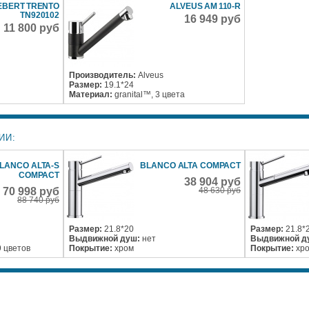
BERT TRENTO
ALVEUS AM 110-R
TN920102
16 949 руб
11 800 руб
Производитель:
Alveus
Размер:
19.1*24
Материал:
granital™, 3 цвета
ИИ:
LANCO ALTA-S
BLANCO ALTA COMPACT
COMPACT
38 904 руб
70 998 руб
48 630 руб
88 740 руб
Размер:
21.8*20
Размер:
21.8*
Выдвижной душ:
нет
Выдвижной д
9 цветов
Покрытие:
хром
Покрытие:
хр