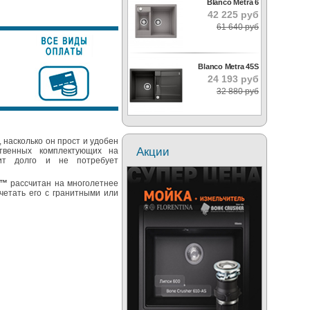
Blanco Metra 6
42 225 руб
61 640 руб
Blanco Metra 45S
24 193 руб
32 880 руб
 насколько он прост и удобен
Акции
ственных комплектующих на
ит долго и не потребует
t™
рассчитан на многолетнее
четать его с гранитными или