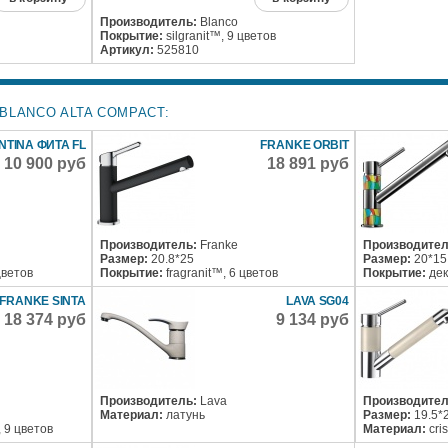
Производитель:
Blanco
Покрытие:
silgranit™, 9 цветов
Артикул:
525810
BLANCO ALTA COMPACT:
NTINA ФИТА FL
FRANKE ORBIT
10 900 руб
18 891 руб
Производитель:
Franke
Производител
Размер:
20.8*25
Размер:
20*15
цветов
Покрытие:
fragranit™, 6 цветов
Покрытие:
дек
FRANKE SINTA
LAVA SG04
18 374 руб
9 134 руб
Производитель:
Lava
Производител
Материал:
латунь
Размер:
19.5*
, 9 цветов
Материал:
cri