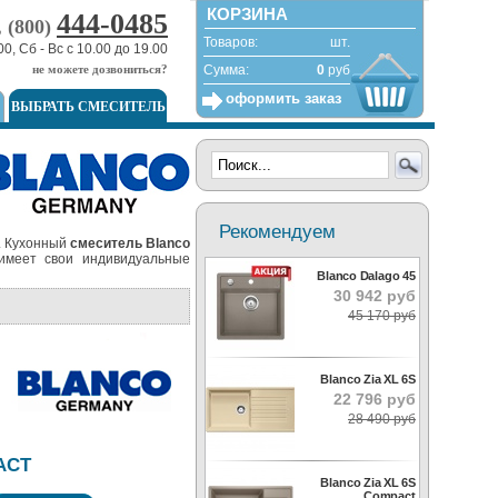
КОРЗИНА
444-0485
, (800)
Товаров:
шт.
00, Сб - Вс с 10.00 до 19.00
не можете дозвониться?
Сумма:
0
руб
оформить заказ
ВЫБРАТЬ СМЕСИТЕЛЬ
Рекомендуем
. Кухонный
смеситель Blanco
имеет свои индивидуальные
Blanco Dalago 45
30 942 руб
45 170 руб
Blanco Zia XL 6S
22 796 руб
28 490 руб
ACT
Blanco Zia XL 6S
Compact