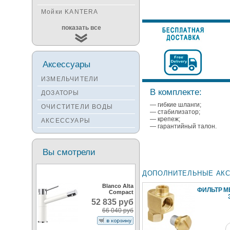
Мойки KANTERA
Мойки KUCHENSTERN
показать все
Мойки ALVEUS
Мойки TEKA
Аксессуары
Мойки ZORG
ИЗМЕЛЬЧИТЕЛИ
Мойки SEAMAN
В комплекте:
ДОЗАТОРЫ
Мойки ZIGMUND&SHTAIN
— гибкие шланги;
ОЧИСТИТЕЛИ ВОДЫ
Мойки OULIN
— стабилизатор;
— крепеж;
АКСЕССУАРЫ
Мойки PAULMARK
— гарантийный талон.
Вы смотрели
ДОПОЛНИТЕЛЬНЫЕ АК
Blanco Alta
ФИЛЬТР М
Compact
52 835 руб
66 040 руб