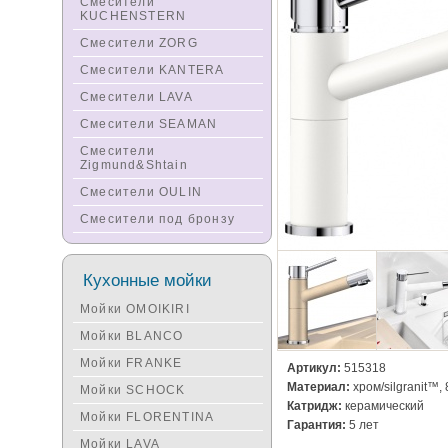
Смесители
KUCHENSTERN
Смесители ZORG
Смесители KANTERA
Смесители LAVA
Смесители SEAMAN
Смесители
Zigmund&Shtain
Смесители OULIN
Смесители под бронзу
Кухонные мойки
Мойки OMOIKIRI
Мойки BLANCO
Мойки FRANKE
Артикул:
515318
Материал:
хром/silgranit™, 
Мойки SCHOCK
Катридж:
керамический
Мойки FLORENTINA
Гарантия:
5 лет
Мойки LAVA