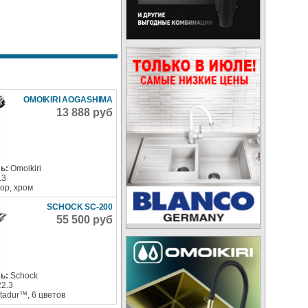
OMOIKIRI AOGASHIMA
13 888 руб
ь:
Omoikiri
.3
ор, хром
SCHOCK SC-200
55 500 руб
ь:
Schock
22.3
stadur™, 6 цветов