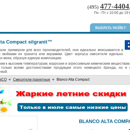
477-4404
(495)
Пн - Пт с 10:00 до 19:
ВЫБРАТЬ МОЙКУ
ta Compact silgranit™
тали примером для всех производителей, они идеально вписываются в
с мойками из гранита или керамики. Цвет корпуса смесителя идельно
ых моек, образуя единую композицию.
чив к высоким температурам, коррозии и агрессивным химическим веществам
только всеми достоинствами продукции этого немецкого бренда, но и 
нкой.
ANCO
Смесители гранитные
Blanco Alta Compact
BLANCO ALTA COMP