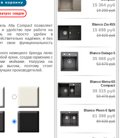
15 364 руб
19 200 руб
Blanco Zia 45S
ель Alta Compact позволяет
15 698 руб
 и удобство при работе на
ель не просто удобен в
19 620 руб
ействительно надёжен, и без
ит свою функциональность
ного немецкого бренда легко
Blanco Dalago 5
бой кухне, создав гармонию с
35 068 руб
ыми мойками. Нагрузка на
53 670 руб
гда высока, поэтому стоит
лучших производителей.
Blanco Metra 6S
Compact
39 315 руб
59 470 руб
Blanco Pleon 6 Split
61 398 руб
89 630 руб