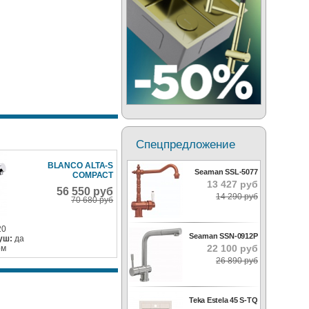
Спецпредложение
BLANCO ALTA-S
Seaman SSL-5077
COMPACT
13 427 руб
56 550 руб
14 290 руб
70 680 руб
20
Seaman SSN-0912P
уш:
да
22 100 руб
ом
26 890 руб
Teka Estela 45 S-TQ