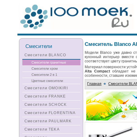
Смеситель Blanco Al
Смесители
Модели Blanco уже давно с
Смесители BLANCO
кухонный интерьер вместе 
соответствует цвету гранитн
Смесители гранитные
Материал поверхности устой
Смесители хром
Alta Compact
обладает не 
Смесители 2 в 1
особенности, ставшие изюми
Цветные смесители
Главная
Смесители BL
Смесители OMOIKIRI
Смесители FRANKE
Смесители SCHOCK
Смесители FLORENTINA
Смесители PAULMARK
Смесители TEKA