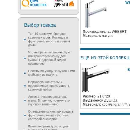
WE
Выбор товара
Производитель:
WEBERT
Топ-10 премиум-брендов
Материал:
латунь
кухонных моек: Роскошь и
функциональность в вашем
доме
Что выбрать: керамическую
или гранитную мойку для
ЕЩЕ ИЗ ЭТОЙ КОЛЛЕКЦ
кухни? Подробный гид по
сравнению
B
Советы по уходу за кухонными
мойками из гранита
Нержавеющая сталь: 7
неоспоримых преимуществ
кухонной мойки
Размер:
21.8*20
Автоматические дозаторы
Выдвижной душ:
да
мыла: 5 причин, почему это
удобно и гигиенично
Материал:
хром/silgranit™, 
Освещение кухни: как создать
функциональный и уютный
световой сценарий
Какой выбрать дозатор для