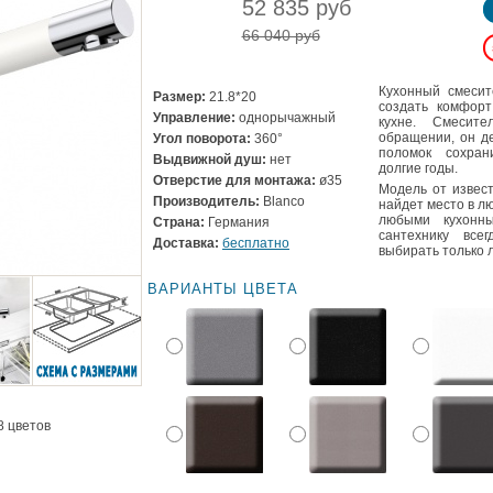
52 835 руб
66 040 руб
Кухонный смесит
Размер:
21.8*20
создать комфорт
Управление:
однорычажный
кухне. Смесит
обращении, он д
Угол поворота:
360°
поломок сохран
Выдвижной душ:
нет
долгие годы.
Отверстие для монтажа:
ø35
Модель от извест
Производитель:
Blanco
найдет место в лю
любыми кухонн
Страна:
Германия
сантехнику все
Доставка:
бесплатно
выбирать только 
ВАРИАНТЫ ЦВЕТА
8 цветов