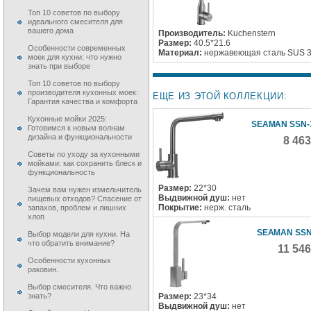
Топ 10 советов по выбору
идеального смесителя для
вашего дома
Производитель:
Kuchenstern
Размер:
40.5*21.6
Особенности современных
Материал:
нержавеющая сталь SUS 
моек для кухни: что нужно
знать при выборе
Топ 10 советов по выбору
производителя кухонных моек:
ЕЩЕ ИЗ ЭТОЙ КОЛЛЕКЦИИ:
Гарантия качества и комфорта
Кухонные мойки 2025:
SEAMAN SSN-
Готовимся к новым волнам
дизайна и функциональности
8 46
Советы по уходу за кухонными
мойками: как сохранить блеск и
функциональность
Размер:
22*30
Зачем вам нужен измельчитель
Выдвижной душ:
нет
пищевых отходов? Спасение от
Покрытие:
нерж. сталь
запахов, проблем и лишних
хлоп
SEAMAN SSN
Выбор модели для кухни. На
что обратить внимание?
11 54
Особенности кухонных
раковин.
Выбор смесителя. Что важно
Размер:
23*34
знать?
Выдвижной душ:
нет