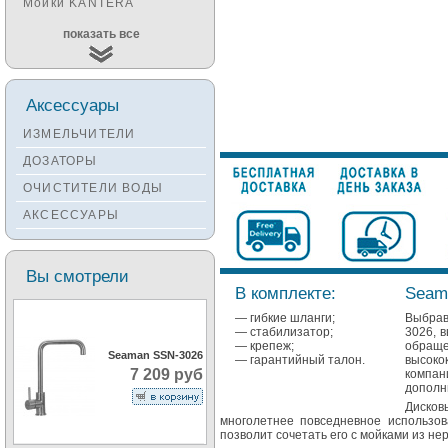
Мойки KANTERA
Мойки KUCHENSTERN
показать все
Мойки ALVEUS
Мойки TEKA
Аксессуары
Мойки ZORG
ИЗМЕЛЬЧИТЕЛИ
Мойки SEAMAN
ДОЗАТОРЫ
Мойки ZIGMUND&SHTAIN
ОЧИСТИТЕЛИ ВОДЫ
Мойки OULIN
АКСЕССУАРЫ
Мойки PAULMARK
Вы смотрели
В комплекте:
Seam
— гибкие шланги;
Выбрав
— стабилизатор;
3026, в
— крепеж;
обращ
Seaman SSN-3026
— гарантийный талон.
высоко
7 209 руб
компан
дополн
Дисков
многолетнее повседневное использо
позволит сочетать его с мойками из н