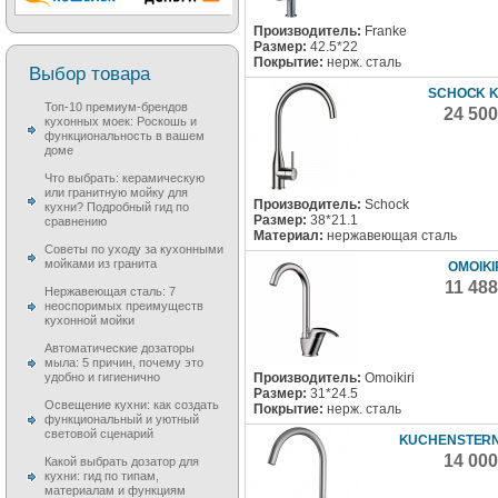
Производитель:
Franke
Размер:
42.5*22
Покрытие:
нерж. сталь
Выбор товара
SCHOCK 
Топ-10 премиум-брендов
24 50
кухонных моек: Роскошь и
функциональность в вашем
доме
Что выбрать: керамическую
или гранитную мойку для
Производитель:
Schock
кухни? Подробный гид по
Размер:
38*21.1
сравнению
Материал:
нержавеющая сталь
Советы по уходу за кухонными
мойками из гранита
OMOIKI
11 48
Нержавеющая сталь: 7
неоспоримых преимуществ
кухонной мойки
Автоматические дозаторы
мыла: 5 причин, почему это
Производитель:
Omoikiri
удобно и гигиенично
Размер:
31*24.5
Освещение кухни: как создать
Покрытие:
нерж. сталь
функциональный и уютный
световой сценарий
KUCHENSTERN
14 00
Какой выбрать дозатор для
кухни: гид по типам,
материалам и функциям