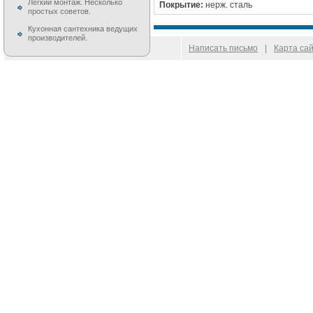
Легкий монтаж. Несколько
Покрытие:
нерж. сталь
простых советов.
Кухонная сантехника ведущих
производителей.
© 2009–
2026
100 Moek.RU
Написать письмо
|
Карта са