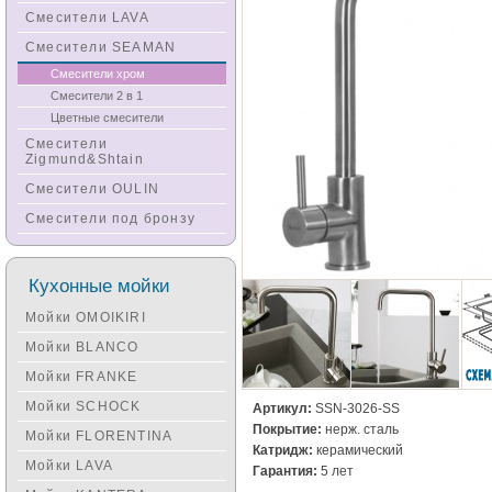
Смесители LAVA
Смесители SEAMAN
Смесители хром
Смесители 2 в 1
Цветные смесители
Смесители
Zigmund&Shtain
Смесители OULIN
Смесители под бронзу
Кухонные мойки
Мойки OMOIKIRI
Мойки BLANCO
Мойки FRANKE
Мойки SCHOCK
Артикул:
SSN-3026-SS
Покрытие:
нерж. сталь
Мойки FLORENTINA
Катридж:
керамический
Мойки LAVA
Гарантия:
5 лет