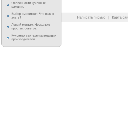
Особенности кухонных
раковин.
Выбор смесителя. Что важно
© 2009–
2026
100 Moek.RU
Написать письмо
|
Карта са
знать?
Легкий монтаж. Несколько
простых советов.
Кухонная сантехника ведущих
производителей.