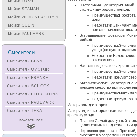
Мойки ZORG
Настольные дозаторы:Самый 
Мойки SEAMAN
столешницу рядом с мойкой.
Преимущества:Простота
Мойки ZIGMUND&SHTAIN
цена.
Мойки OULIN
Недостатки:Занимают ме
при ограниченном простр
Мойки PAULMARK
Встраиваемые дозаторы:Монт
мойкой.
Преимущества:Экономия 
уходе (не нужно поднимат
Смесители
Недостатки:Более сложн
высокая цена.
Смесители BLANCO
Настенные дозаторы:Крепятся к
Смесители OMOIKIRI
Преимущества:Экономия 
Недостатки:Требуют свер
Смесители FRANKE
Автоматические дозаторы:Ра
Смесители SCHOCK
моющее средство при поднесени
Преимущества:Максимальн
Смесители FLORENTINA
Недостатки:Требуют бата
Смесители PAULMARK
Материалы дозаторов:
Смесители TEKA
Материал, из которого изготовлен до
простоту ухода:
Смесители
показать все
Пластик:Самый доступный вариан
KUCHENSTERN
долговечным и подверженным ц
Нержавеющая сталь:Прочный,
Смесители ZORG
смотрится в современных интер