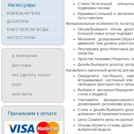
Смесители KANTERA
Аксессуары
Стекло:Эстетичный, элеган
подвержен сколам.
Смесители LAVA
ИЗМЕЛЬЧИТЕЛИ
Керамика:Стильный и экологич
быть тяжелым.
Смесители SEAMAN
ДОЗАТОРЫ
Функциональные особенности, на котор
Смесители
Объем:Выберите объем дозат
ОЧИСТИТЕЛИ ВОДЫ
Zigmund&Shtain
большой семьи лучше подойдет 
АКСЕССУАРЫ
Смесители OULIN
Механизм дозирования:Обра
движения. Они должны работать
Смесители под бронзу
Регулировка дозы:Некоторые д
средства.
О КОМПАНИИ
Удобство заправки:Убедитесь, чт
Дизайн:Выберите дозатор, кото
ДОСТАВКА
Как выбрать идеальный дозатор для ва
КАК СДЕЛАТЬ ЗАКАЗ?
Определите тип:Решите, ка
встраиваемый, настенный или 
свободное пространство и личн
БЛОГ
Выберите материал:Определит
стилю и бюджету.
КОНТАКТЫ
Учитывайте функционально
дозирования, регулировку дозы 
Стиль и дизайн:Выберите доза
Принимаем к оплате
добавляет ей привлекательност
Цена:Сравните цены на разные 
Отзывы:Изучите отзывы других 
выбранной модели.