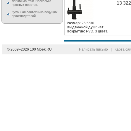
Легкий монтаж. Несколько
13 32
простых советов.
Кухонная сантехника ведущих
производителей.
Размер:
26.5*30
Выдвижной душ:
нет
Покрытие:
PVD, 3 цвета
© 2009–
2026
100 Moek.RU
Написать письмо
|
Карта са