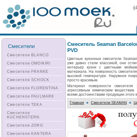
(
Смеситель Seaman Barcelo
Смесители
PVD
Смесители BLANCO
Цветные кухонные смесители Seama
уже давно стали классикой, они отл
Смесители OMOIKIRI
интерьер кухни с цветными мойка
Смесители FRANKE
материала. На поверхность смесителя
высокой температуре. Наружное покр
Смесители SCHOCK
просто красивым.
Материал поверхности смесителя 
Смесители FLORENTINA
агрессивным химическим веществам
всеми достоинствами продукции этого 
Смесители PAULMARK
Главная
Смесители SEAMAN
Ц
Смесители TEKA
Смесители
KUCHENSTERN
Смесители ZORG
Смесители KANTERA