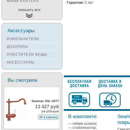
Мойки KANTERA
Гарантия:
5 лет
Мойки KUCHENSTERN
показать все
Мойки ALVEUS
Мойки TEKA
Аксессуары
Мойки ZORG
ИЗМЕЛЬЧИТЕЛИ
Мойки SEAMAN
ДОЗАТОРЫ
Мойки ZIGMUND&SHTAIN
ОЧИСТИТЕЛИ ВОДЫ
Мойки OULIN
АКСЕССУАРЫ
Мойки PAULMARK
Вы смотрели
Seaman SSL-5077
13 427 руб
14 290 руб
В комплекте:
Seam
покр
— гибкие шланги;
— стабилизатор;
Смеси