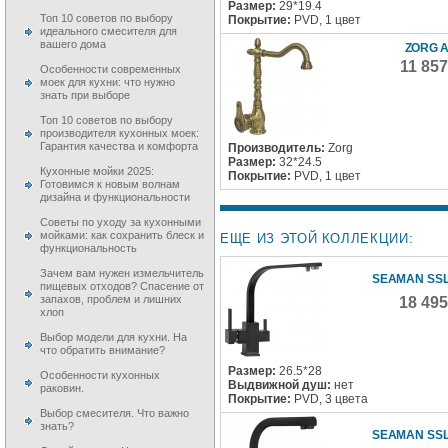
Размер:
29*19.4
Топ 10 советов по выбору
Покрытие:
PVD, 1 цвет
идеального смесителя для
вашего дома
ZORG A
11 85
Особенности современных
моек для кухни: что нужно
знать при выборе
Топ 10 советов по выбору
производителя кухонных моек:
Гарантия качества и комфорта
Производитель:
Zorg
Размер:
32*24.5
Кухонные мойки 2025:
Покрытие:
PVD, 1 цвет
Готовимся к новым волнам
дизайна и функциональности
Советы по уходу за кухонными
мойками: как сохранить блеск и
ЕЩЕ ИЗ ЭТОЙ КОЛЛЕКЦИИ:
функциональность
Зачем вам нужен измельчитель
SEAMAN SSL
пищевых отходов? Спасение от
запахов, проблем и лишних
18 49
хлоп
Выбор модели для кухни. На
что обратить внимание?
Размер:
26.5*28
Особенности кухонных
Выдвижной душ:
нет
раковин.
Покрытие:
PVD, 3 цвета
Выбор смесителя. Что важно
знать?
SEAMAN SSL