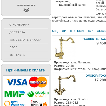
— крепеж;
дизайн
— гарантийный талон.
показать все
миним
безупр
Смесит
аэратором отличного качества, что 
горячей воды, насыщение воды воздух
О КОМПАНИИ
МОДЕЛИ, ПОХОЖИЕ НА SEAMAN 
ДОСТАВКА
FLORENTINA ОД
КАК СДЕЛАТЬ ЗАКАЗ?
9 45
БЛОГ
КОНТАКТЫ
Производитель:
Florentina
Размер:
29*28
Покрытие:
нерж. сталь, PVD покрыти
Принимаем к оплате
OMOIKIRI TOK
17 28
Производитель:
Omoikiri
Размер:
23.6*23.8
Покрытие:
PVD, 1 цвет