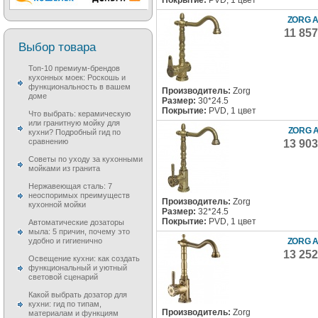
ZORG A
11 85
Выбор товара
Топ-10 премиум-брендов
кухонных моек: Роскошь и
функциональность в вашем
Производитель:
Zorg
доме
Размер:
30*24.5
Покрытие:
PVD, 1 цвет
Что выбрать: керамическую
или гранитную мойку для
ZORG A
кухни? Подробный гид по
сравнению
13 90
Советы по уходу за кухонными
мойками из гранита
Нержавеющая сталь: 7
неоспоримых преимуществ
Производитель:
Zorg
кухонной мойки
Размер:
32*24.5
Покрытие:
PVD, 1 цвет
Автоматические дозаторы
мыла: 5 причин, почему это
ZORG A
удобно и гигиенично
13 25
Освещение кухни: как создать
функциональный и уютный
световой сценарий
Какой выбрать дозатор для
кухни: гид по типам,
Производитель:
Zorg
материалам и функциям