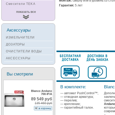
Монтаж:
сверху или в уровень со ст
Смесители TEKA
Гарантия:
5 лет
Смесители
показать все
KUCHENSTERN
Смесители ZORG
Смесители KANTERA
Аксессуары
Смесители LAVA
ИЗМЕЛЬЧИТЕЛИ
Смесители SEAMAN
ДОЗАТОРЫ
Смесители
ОЧИСТИТЕЛИ ВОДЫ
Zigmund&Shtain
АКСЕССУАРЫ
Смесители OULIN
Смесители под бронзу
Вы смотрели
В комплекте:
Blanc
Blanco Andano
— автомат PushControl™;
Допол
700-IF/A
— отводная арматура;
заклю
89 549 руб
— перелив;
смесит
135 460 руб
— крепление;
Andano
— гарантийный талон.
котор
соврем