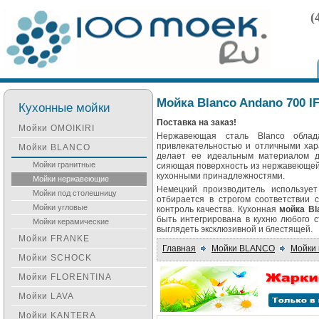
(
Мойка Blanco Andano 700 I
Кухонные мойки
Поставка на заказ!
Мойки OMOIKIRI
Нержавеющая сталь Blanco облад
привлекательностью и отличными хар
Мойки BLANCO
делает ее идеальным материалом дл
Мойки гранитные
сияющая поверхность из нержавеющей 
кухонными принадлежностями.
Мойки нержавеющие
Немецкий производитель использует 
Мойки под столешницу
отбирается в строгом соответствии
Мойки угловые
контроль качества. Кухонная
мойка Bl
быть интегрирована в кухню любого с
Мойки керамические
выглядеть эксклюзивной и блестящей.
Мойки FRANKE
Главная
Мойки BLANCO
Мойки
Мойки SCHOCK
Мойки FLORENTINA
Мойки LAVA
Мойки KANTERA