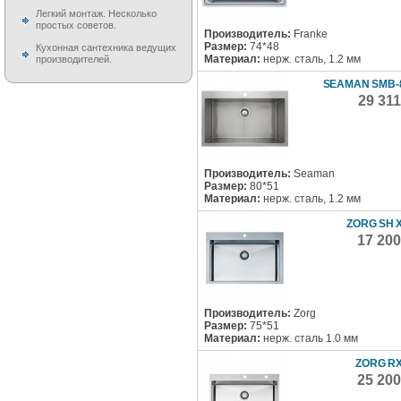
Легкий монтаж. Несколько
простых советов.
Производитель:
Franke
Размер:
74*48
Кухонная сантехника ведущих
Материал:
нерж. сталь, 1.2 мм
производителей.
SEAMAN SMB-
29 31
Производитель:
Seaman
Размер:
80*51
Материал:
нерж. сталь, 1.2 мм
ZORG SH X
17 20
Производитель:
Zorg
Размер:
75*51
Материал:
нерж. сталь 1.0 мм
ZORG RX
25 20