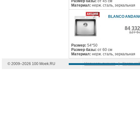
Размер базы:
от 45 см
Материал:
нерж. сталь, зеркальная
BLANCO ANDANO
84 33
127 5
Размер:
54*50
Размер базы:
от 60 см
Материал:
нерж. сталь, зеркальная
© 2009–
2026
100 Moek.RU
Написать письмо
|
Карта са