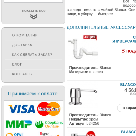
Все п
подобр
выглядят вместе с мойкой Blanco. Он
показать все
пищи, а уборку — быстрее.
ДОПОЛНИТЕЛЬНЫЕ АКСЕССУА
О КОМПАНИИ
С
УНИВЕРСА
ДОСТАВКА
В под
КАК СДЕЛАТЬ ЗАКАЗ?
БЛОГ
Производитель:
Blanco
Материал:
пластик
КОНТАКТЫ
BLANCO
4 56
Принимаем к оплате
6 9
в корз
Производитель:
Blanco
Покрытие:
хром
Артикул:
524256
BLANCO