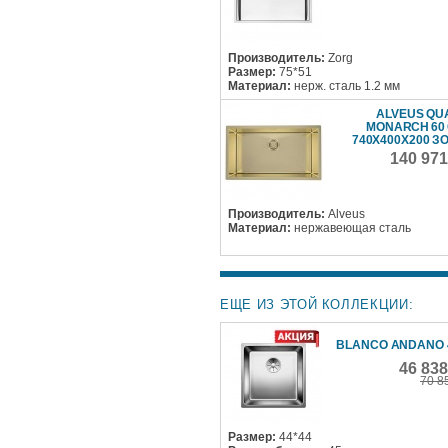
Производитель:
Zorg
Размер:
75*51
Материал:
нерж. сталь 1.2 мм
ALVEUS QU
MONARCH 60
740X400X200 З
140 971
Производитель:
Alveus
Материал:
нержавеющая сталь
ЕЩЕ ИЗ ЭТОЙ КОЛЛЕКЦИИ:
BLANCO ANDANO 4
46 83
70 8
Размер:
44*44