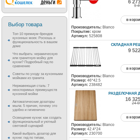
6 27
9 4
в корз
Выбор товара
Производитель:
Blanco
Покрытие:
хром
Топ-10 премиум-брендов
Артикул:
525808
кухонных моек: Роскошь и
функциональность в вашем
СКЛАДНАЯ РЕ
доме
9 52
Что выбрать: керамическую
или гранитную мойку для
кухни? Подробный гид по
сравнению
в корз
Советы по уходу за кухонными
Производитель:
Blanco
мойками из гранита
Размер:
46*42.5
Артикул:
238482
Нержавеющая сталь: 7
неоспоримых преимуществ
РАЗДЕЛОЧНАЯ 
кухонной мойки
16 32
Автоматические дозаторы
24 6
мыла: 5 причин, почему это
удобно и гигиенично
в корз
Освещение кухни: как создать
функциональный и уютный
Производитель:
Blanco
световой сценарий
Размер:
42.4*24
Артикул:
230700
Какой выбрать дозатор для
кухни: гид по типам,