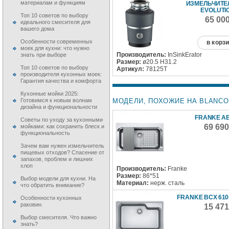
материалам и функциям
ИЗМЕЛЬЧИТЕЛ
EVOLUTI
Топ 10 советов по выбору
65 00
идеального смесителя для
вашего дома
Особенности современных
в корз
моек для кухни: что нужно
Производитель:
InSinkErator
знать при выборе
Размер:
ø20.5 H31.2
Топ 10 советов по выбору
Артикул:
78125T
производителя кухонных моек:
Гарантия качества и комфорта
Кухонные мойки 2025:
МОДЕЛИ, ПОХОЖИЕ НА BLANCO A
Готовимся к новым волнам
дизайна и функциональности
FRANKE AE
Советы по уходу за кухонными
69 69
мойками: как сохранить блеск и
функциональность
Зачем вам нужен измельчитель
пищевых отходов? Спасение от
запахов, проблем и лишних
хлоп
Производитель:
Franke
Размер:
86*51
Выбор модели для кухни. На
Материал:
нерж. сталь
что обратить внимание?
FRANKE BCX 610-
Особенности кухонных
раковин.
15 47
Выбор смесителя. Что важно
знать?