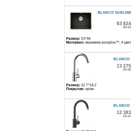
BLANCO SUBLINE
63 82
96 5
Размер:
53*46
Материал:
керамика puraplus™, 4 цве
BLANCO 
13 27
20 0
Размер:
32.7*18.2
Покрытие:
хром
BLANCO 
12 38
15 4