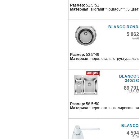
Размер:
51.5*51
Материал:
silgranit™ puradur™, 5 цве
BLANCO ROND
5 86
8 8
Размер:
53.5*49
Материал:
нерж. сталь, структура льн
BLANCO 
340/18
89 79
135 8
Размер:
58.5*50
Материал:
нерж. сталь, полированная
BLANCO
4 59
6 9