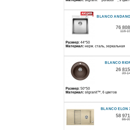
Материал:
silgranit™ puradur™, 9 цве
BLANCO ANDANO
76 80
116 1
Размер:
44*50
Материал:
нерж. сталь, зеркальная
BLANCO RIO
26 81
39 1
Размер:
50*50
Материал:
silgranit™, 6 цветов
BLANCO ELON 
58 97
86 0