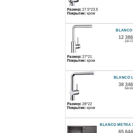
Размер:
27.5*23.5
Покрытие:
хром
BLANCO
12 38
18 7
Размер:
27*21
Покрытие:
хром
BLANCO 
38 34
58 0
Размер:
28*22
Покрытие:
хром
BLANCO METRA 
65 64