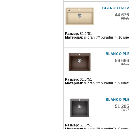
BLANCO DALA
44 67
68 3
Размер:
81.5*51
Материал:
silgranit™ puradur™, 10 цв
BLANCO PL
56 66
82 7
Размер:
61.5*51
Материал:
silgranit™ puradur™, 9 цве
BLANCO PL
51 20
74 7
Размер:
51.5*51