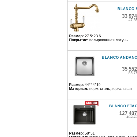
BLANCO 
33 97
47 8
Размер:
27.5*23.6
Покрытие:
полированная латунь
BLANCO ANDANO
35 55
53 7
Размер:
44*44*19
Материал:
нерж. сталь, зеркальная
BLANCO ETAG
127 407
192 7
Размер:
58*51