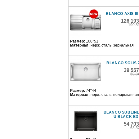
BLANCO AXIS III 
126 193
190 8
Размер:
100*51
Материал:
нерж. сталь, зеркальная
BLANCO SOLIS 
39 55
59 8
Размер:
74*44
Материал:
нерж. сталь, полированная
BLANCO SUBLINE
U BLACK ED
54 70
68 3