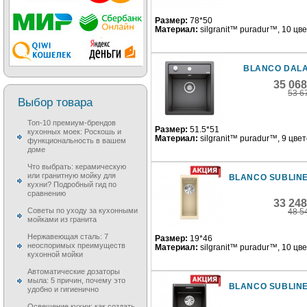
Размер:
78*50
Материал:
silgranit™ puradur™, 10 цв
BLANCO DALA
35 06
53 6
Выбор товара
Топ-10 премиум-брендов
Размер:
51.5*51
кухонных моек: Роскошь и
Материал:
silgranit™ puradur™, 9 цве
функциональность в вашем
доме
Что выбрать: керамическую
или гранитную мойку для
BLANCO SUBLINE
кухни? Подробный гид по
сравнению
33 24
Советы по уходу за кухонными
48 5
мойками из гранита
Нержавеющая сталь: 7
Размер:
19*46
неоспоримых преимуществ
Материал:
silgranit™ puradur™, 10 цв
кухонной мойки
Автоматические дозаторы
мыла: 5 причин, почему это
BLANCO SUBLINE
удобно и гигиенично
Освещение кухни: как создать