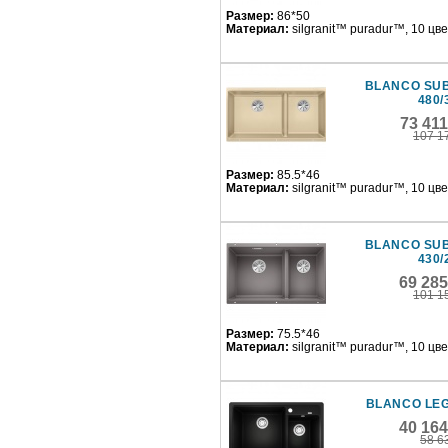
Размер:
86*50
Материал:
silgranit™ puradur™, 10 цв
BLANCO SUB
480/
73 41
107 1
Размер:
85.5*46
Материал:
silgranit™ puradur™, 10 цв
BLANCO SUB
430/
69 28
101 1
Размер:
75.5*46
Материал:
silgranit™ puradur™, 10 цв
BLANCO LE
40 16
58 6