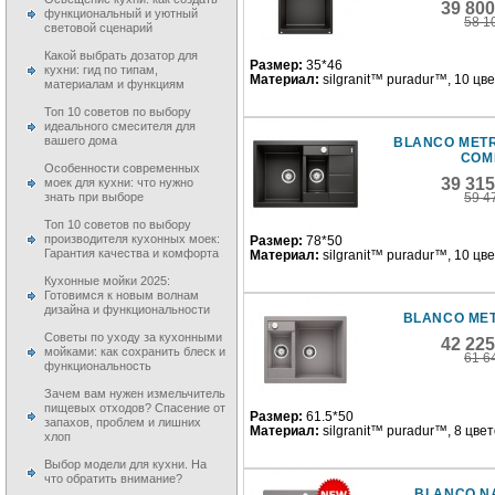
39 80
функциональный и уютный
58 1
световой сценарий
Какой выбрать дозатор для
Размер:
35*46
кухни: гид по типам,
Материал:
silgranit™ puradur™, 10 цв
материалам и функциям
Топ 10 советов по выбору
идеального смесителя для
вашего дома
BLANCO METR
COM
Особенности современных
39 31
моек для кухни: что нужно
знать при выборе
59 4
Топ 10 советов по выбору
производителя кухонных моек:
Размер:
78*50
Гарантия качества и комфорта
Материал:
silgranit™ puradur™, 10 цв
Кухонные мойки 2025:
Готовимся к новым волнам
дизайна и функциональности
BLANCO MET
Советы по уходу за кухонными
42 22
мойками: как сохранить блеск и
61 6
функциональность
Зачем вам нужен измельчитель
пищевых отходов? Спасение от
Размер:
61.5*50
запахов, проблем и лишних
Материал:
silgranit™ puradur™, 8 цве
хлоп
Выбор модели для кухни. На
что обратить внимание?
BLANCO N