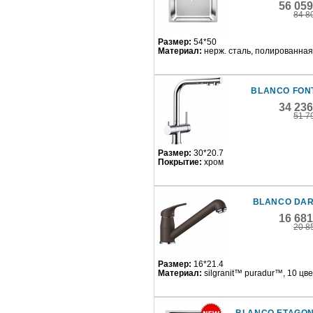
56 05
84 8
Размер:
54*50
Материал:
нерж. сталь, полированная
BLANCO FONT
34 23
51 7
Размер:
30*20.7
Покрытие:
хром
BLANCO DAR
16 68
20 8
Размер:
16*21.4
Материал:
silgranit™ puradur™, 10 цв