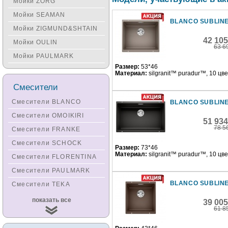
Мойки ZORG
Мойки SEAMAN
BLANCO SUBLINE
Мойки ZIGMUND&SHTAIN
42 10
Мойки OULIN
63 6
Мойки PAULMARK
Размер:
53*46
Материал:
silgranit™ puradur™, 10 цв
Смесители
Смесители BLANCO
BLANCO SUBLINE
Смесители OMOIKIRI
51 93
78 5
Смесители FRANKE
Смесители SCHOCK
Размер:
73*46
Материал:
silgranit™ puradur™, 10 цв
Смесители FLORENTINA
Смесители PAULMARK
BLANCO SUBLINE
Смесители TEKA
Смесители
показать все
39 00
KUCHENSTERN
61 8
Смесители ZORG