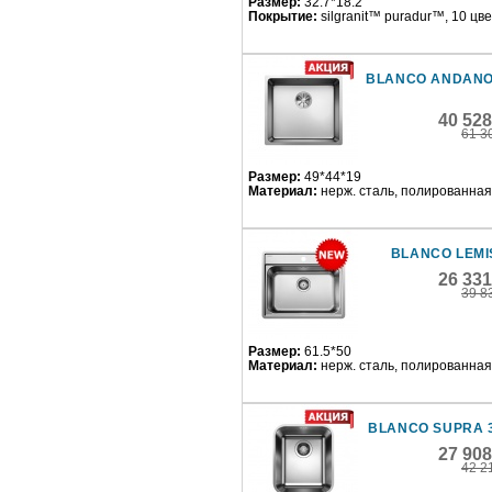
Размер:
32.7*18.2
Покрытие:
silgranit™ puradur™, 10 цв
BLANCO ANDANO
40 52
61 3
Размер:
49*44*19
Материал:
нерж. сталь, полированная
BLANCO LEMIS
26 33
39 8
Размер:
61.5*50
Материал:
нерж. сталь, полированная
BLANCO SUPRA 
27 90
42 2