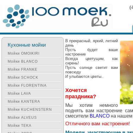
(
В прекрасный, яркий, летний
Кухонные мойки
день
Пусть будет ваше
Мойки OMOIKIRI
настроение
Всегда цветущим, как
Мойки BLANCO
сирень!
Пусть солнце светит вам
Мойки FRANKE
повсюду
И улыбаются цветы.
.
Мойки SCHOCK
Мойки FLORENTINA
Хочется
Мойки LAVA
праздника?
Мойки KANTERA
Мы хотим немного
Мойки KUCHENSTERN
поднять вам настроение сам
смесители
BLANCO
на нашем 
Мойки ALVEUS
Отличного вам настроения!
Мойки TEKA
Модели, участвующие в ак