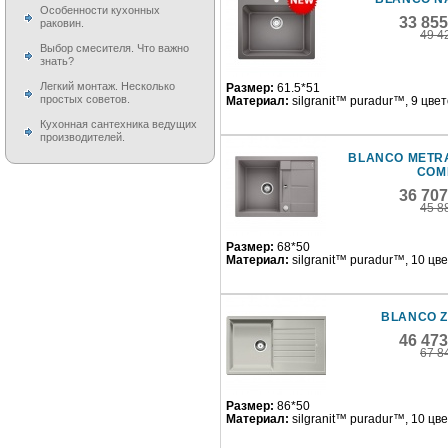
Особенности кухонных
33 85
раковин.
49 4
Выбор смесителя. Что важно
знать?
Легкий монтаж. Несколько
Размер:
61.5*51
простых советов.
Материал:
silgranit™ puradur™, 9 цве
Кухонная сантехника ведущих
производителей.
BLANCO METRA
COM
36 70
45 8
Размер:
68*50
Материал:
silgranit™ puradur™, 10 цв
BLANCO Z
46 47
67 8
Размер:
86*50
Материал:
silgranit™ puradur™, 10 цв