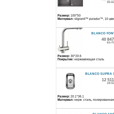
95 8
Размер:
100*50
Материал:
silgranit™ puradur™, 10 цв
BLANCO FONT
40 84
61 7
Размер:
30*20.6
Покрытие:
нержавеющая сталь
BLANCO SUPRA 
12 51
18 9
Размер:
20.1*36.1
Материал:
нерж. сталь, полированная