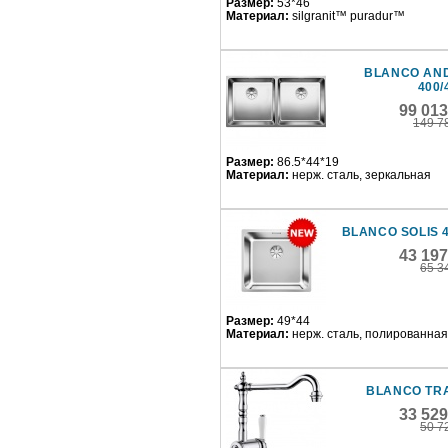
Размер:
53*46
Материал:
silgranit™ puradur™
BLANCO AN
400/
99 01
149 7
Размер:
86.5*44*19
Материал:
нерж. сталь, зеркальная
BLANCO SOLIS 4
43 19
65 3
Размер:
49*44
Материал:
нерж. сталь, полированная
BLANCO TR
33 52
50 7