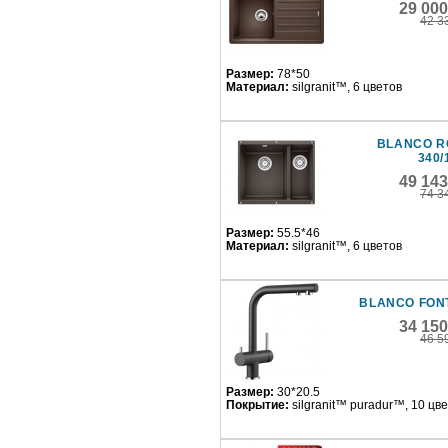
29 00
42 3
Размер:
78*50
Материал:
silgranit™, 6 цветов
BLANCO R
340/
49 14
74 3
Размер:
55.5*46
Материал:
silgranit™, 6 цветов
BLANCO FONT
34 15
46 5
Размер:
30*20.5
Покрытие:
silgranit™ puradur™, 10 цв