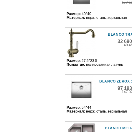
157 1
Размер:
40*40
Материал:
нерж. сталь, зеркальная
BLANCO TR
32 69
49 4
Размер:
27.5*23.5
Покрытие:
полированная латунь
BLANCO ZEROX 
97 19
147 0
Размер:
54*44
Материал:
нерж. сталь, зеркальная
BLANCO METR