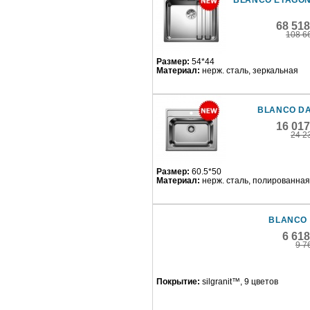
BLANCO ETAGON
68 51
108 6
Размер:
54*44
Материал:
нерж. сталь, зеркальная
BLANCO DA
16 01
24 2
Размер:
60.5*50
Материал:
нерж. сталь, полированная
BLANCO 
6 61
9 7
Покрытие:
silgranit™, 9 цветов