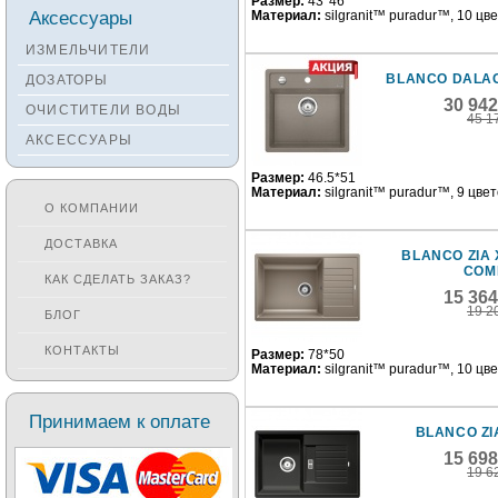
Размер:
43*46
Смесители KANTERA
Аксессуары
Материал:
silgranit™ puradur™, 10 цв
Смесители LAVA
ИЗМЕЛЬЧИТЕЛИ
Смесители SEAMAN
BLANCO DALAG
ДОЗАТОРЫ
Смесители
30 94
ОЧИСТИТЕЛИ ВОДЫ
Zigmund&Shtain
45 1
АКСЕССУАРЫ
Смесители OULIN
Смесители под бронзу
Размер:
46.5*51
Материал:
silgranit™ puradur™, 9 цве
О КОМПАНИИ
ДОСТАВКА
BLANCO ZIA 
COM
КАК СДЕЛАТЬ ЗАКАЗ?
15 36
19 2
БЛОГ
КОНТАКТЫ
Размер:
78*50
Материал:
silgranit™ puradur™, 10 цв
Принимаем к оплате
BLANCO ZI
15 69
19 6