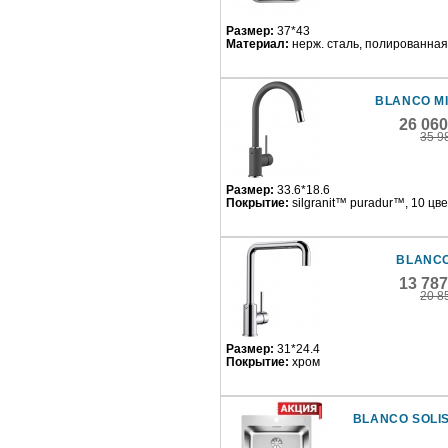
Размер:
37*43
Материал:
нерж. сталь, полированная
BLANCO M
26 06
35 9
Размер:
33.6*18.6
Покрытие:
silgranit™ puradur™, 10 цв
BLANCO
13 78
20 8
Размер:
31*24.4
Покрытие:
хром
BLANCO SOLIS