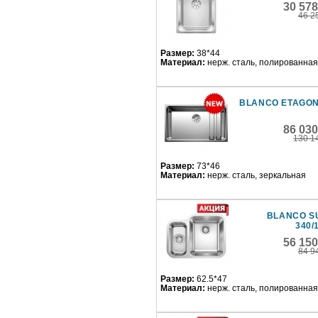
30 57
46 2
Размер:
38*44
Материал:
нерж. сталь, полированная
BLANCO ETAGON
86 03
130 1
Размер:
73*46
Материал:
нерж. сталь, зеркальная
BLANCO S
340/
56 15
84 9
Размер:
62.5*47
Материал:
нерж. сталь, полированная