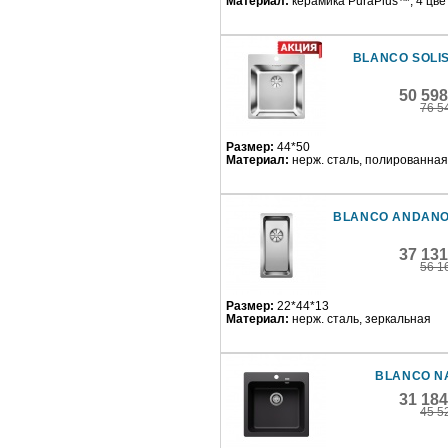
Материал:
керамика PuraPlus™, 4 цве
BLANCO SOLIS
50 59
76 5
Размер:
44*50
Материал:
нерж. сталь, полированная
BLANCO ANDANO
37 13
56 1
Размер:
22*44*13
Материал:
нерж. сталь, зеркальная
BLANCO N
31 18
45 5