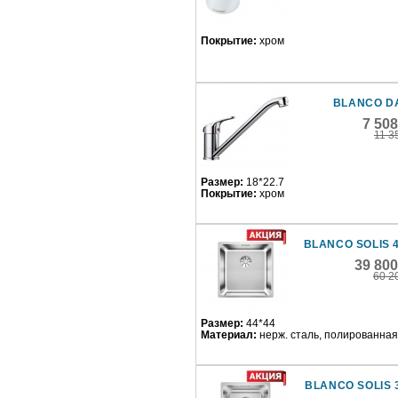
Покрытие:
хром
BLANCO D
7 50
11 3
Размер:
18*22.7
Покрытие:
хром
BLANCO SOLIS 4
39 80
60 2
Размер:
44*44
Материал:
нерж. сталь, полированная
BLANCO SOLIS 