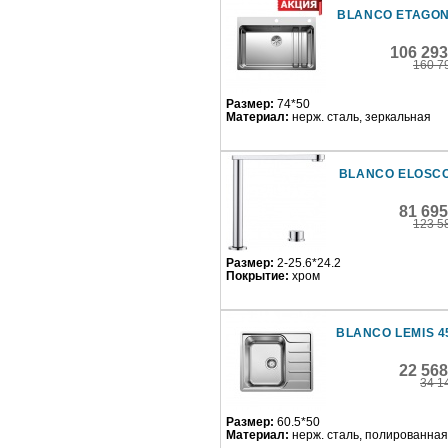
BLANCO ETAGON
106 293
160 7
Размер:
74*50
Материал:
нерж. сталь, зеркальная
BLANCO ELOSCO
81 69
123 5
Размер:
2-25.6*24.2
Покрытие:
хром
BLANCO LEMIS 45
22 56
34 1
Размер:
60.5*50
Материал:
нерж. сталь, полированная