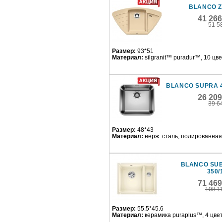
BLANCO Z
41 26
51 5
Размер:
93*51
Материал:
silgranit™ puradur™, 10 цв
BLANCO SUPRA 
26 20
39 6
Размер:
48*43
Материал:
нерж. сталь, полированная
BLANCO SUB
350/
71 46
108 1
Размер:
55.5*45.6
Материал:
керамика puraplus™, 4 цве