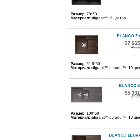
Размер:
78*50
Материал:
silgranit™, 6 цветов
BLANCO ZI
27 66
40 3
Размер:
61.5*50
Материал:
silgranit™ puradur™, 10 цв
BLANCO Z
55 33
80 7
Размер:
100*50
Материал:
silgranit™ puradur™, 10 цв
BLANCO LEGR