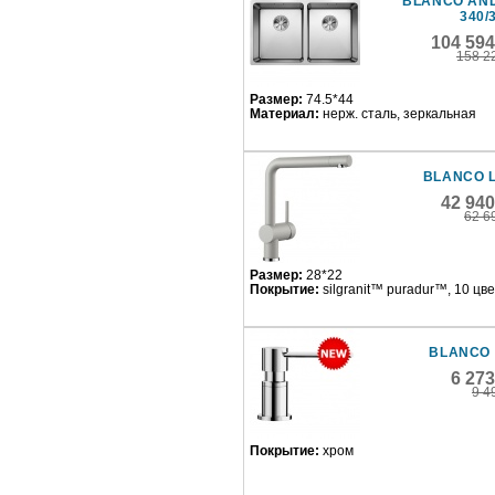
BLANCO AN
340/
104 594
158 2
Размер:
74.5*44
Материал:
нерж. сталь, зеркальная
BLANCO 
42 94
62 6
Размер:
28*22
Покрытие:
silgranit™ puradur™, 10 цв
BLANCO 
6 27
9 4
Покрытие:
хром