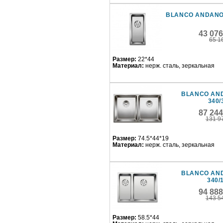
BLANCO ANDANO
43 07
65 1
Размер:
22*44
Материал:
нерж. сталь, зеркальная
BLANCO AN
340/
87 24
131 9
Размер:
74.5*44*19
Материал:
нерж. сталь, зеркальная
BLANCO AN
340/
94 88
143 5
Размер:
58.5*44