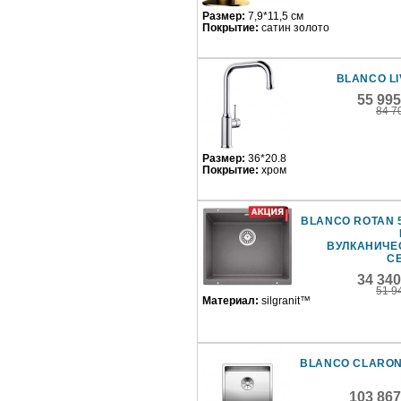
Размер:
7,9*11,5 см
Покрытие:
сатин золото
BLANCO LI
55 99
84 7
Размер:
36*20.8
Покрытие:
хром
BLANCO ROTAN 
ВУЛКАНИЧЕ
С
34 34
51 9
Материал:
silgranit™
BLANCO CLARON
103 867