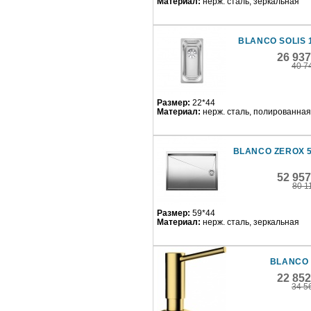
Материал:
нерж. сталь, зеркальная
BLANCO SOLIS 
26 93
40 7
Размер:
22*44
Материал:
нерж. сталь, полированная
BLANCO ZEROX 5
52 95
80 1
Размер:
59*44
Материал:
нерж. сталь, зеркальная
BLANCO 
22 85
34 5