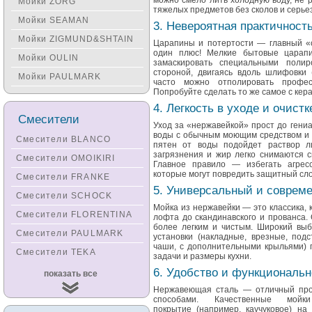
можно смело лить холодную воду, не 
Мойки ZORG
тяжелых предметов без сколов и серь
Мойки SEAMAN
3. Невероятная практичност
Мойки ZIGMUND&SHTAIN
Царапины и потертости — главный «с
один плюс! Мелкие бытовые царапи
Мойки OULIN
замаскировать специальными поли
стороной, двигаясь вдоль шлифовки 
Мойки PAULMARK
часто можно отполировать профес
Попробуйте сделать то же самое с кер
4. Легкость в уходе и очистк
Смесители
Уход за «нержавейкой» прост до гени
воды с обычным моющим средством и м
Смесители BLANCO
пятен от воды подойдет раствор л
загрязнения и жир легко снимаются 
Смесители OMOIKIRI
Главное правило — избегать агрес
которые могут повредить защитный сло
Смесители FRANKE
5. Универсальный и соврем
Смесители SCHOCK
Мойка из нержавейки — это классика, к
Смесители FLORENTINA
лофта до скандинавского и прованса.
более легким и чистым. Широкий выбо
Смесители PAULMARK
установки (накладные, врезные, под
чаши, с дополнительными крыльями) 
Смесители TEKA
задачи и размеры кухни.
Смесители
6. Удобство и функциональн
показать все
KUCHENSTERN
Нержавеющая сталь — отличный пров
Смесители ZORG
способами. Качественные мой
покрытие (например, каучуковое) на