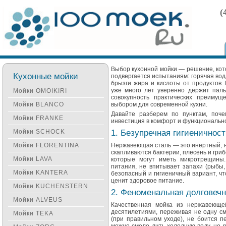
(
Выбор кухонной мойки — решение, кот
Кухонные мойки
подвергается испытаниям: горячая во
брызги жира и кислоты от продуктов
уже много лет уверенно держит паль
Мойки OMOIKIRI
совокупность практических преимущ
Мойки BLANCO
выбором для современной кухни.
Давайте разберем по пунктам, поч
Мойки FRANKE
инвестиция в комфорт и функционально
Мойки SCHOCK
1. Безупречная гигиеничност
Мойки FLORENTINA
Нержавеющая сталь — это инертный, н
скапливаются бактерии, плесень и гриб
Мойки LAVA
которые могут иметь микротрещины
питания, не впитывает запахи (рыбы,
Мойки KANTERA
безопасный и гигиеничный вариант, чт
ценит здоровое питание.
Мойки KUCHENSTERN
2. Феноменальная долговечн
Мойки ALVEUS
Качественная мойка из нержавеющей
десятилетиями, переживая не одну см
Мойки TEKA
(при правильном уходе), не боится 