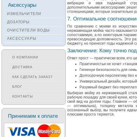
Смесители KANTERA
вибрации и звук падающей стру
Аксессуары
дополнительными аксессуарами: решет
Смесители LAVA
столешницами, которые значительно 
ИЗМЕЛЬЧИТЕЛИ
7. Оптимальное соотношени
Смесители SEAMAN
ДОЗАТОРЫ
По сравнению с моими из искусственн
Смесители
ОЧИСТИТЕЛИ ВОДЫ
нержавеющая мойка часто оказывается
Zigmund&Shtain
сопоставимую, а по некоторым парамет
АКСЕССУАРЫ
превосходящую долговечность. Это ра
Смесители OULIN
бюджету, но принесет годы надежной с
Смесители под бронзу
Заключение: Кому точно под
О КОМПАНИИ
Ответ прост — практически всем, кто це
Практичностьи не хочет «танцев
ДОСТАВКА
Гигиенуи безопасность для семь
Долгосрочную перспективу без н
КАК СДЕЛАТЬ ЗАКАЗ?
Универсальный дизайн, который
БЛОГ
Разумный бюджет без переплаты
Выбирая мойку из нержавеющей стал
КОНТАКТЫ
рабочую лошадку для своей кухни, кот
свой вид на долгие годы. Главное — о
— оптимальна), толщину металла 
осознанный выбор, вы получите идеал
плюсами просто теряются.
Принимаем к оплате