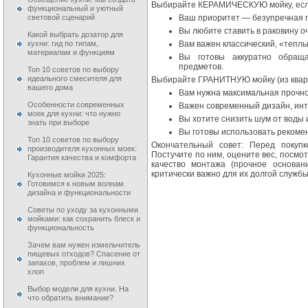
Выбирайте КЕРАМИЧЕСКУЮ мойку, есл
функциональный и уютный
световой сценарий
Ваш приоритет — безупречная ги
Вы любите ставить в раковину о
Какой выбрать дозатор для
кухни: гид по типам,
Вам важен классический, «теплы
материалам и функциям
Вы готовы аккуратно обраща
предметов.
Топ 10 советов по выбору
идеального смесителя для
Выбирайте ГРАНИТНУЮ мойку (из кварц
вашего дома
Вам нужна максимальная прочно
Особенности современных
Важен современный дизайн, инт
моек для кухни: что нужно
Вы хотите снизить шум от воды 
знать при выборе
Вы готовы использовать рекоме
Топ 10 советов по выбору
Окончательный совет: Перед покуп
производителя кухонных моек:
Постучите по ним, оцените вес, посмо
Гарантия качества и комфорта
качество монтажа (прочное основан
критически важно для их долгой службы
Кухонные мойки 2025:
Готовимся к новым волнам
дизайна и функциональности
Советы по уходу за кухонными
мойками: как сохранить блеск и
функциональность
Зачем вам нужен измельчитель
пищевых отходов? Спасение от
запахов, проблем и лишних
хлоп
Выбор модели для кухни. На
что обратить внимание?