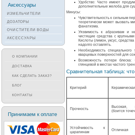
Удобство: Часто имеют продум
Смесители KANTERA
Аксессуары
дополнительные желоба для суш
Смесители LAVA
Минусы:
ИЗМЕЛЬЧИТЕЛИ
Чувствительность к сильным пер
Смесители SEAMAN
ДОЗАТОРЫ
теоретически может вызвать ми
фанатизма.
Смесители
ОЧИСТИТЕЛИ ВОДЫ
Zigmund&Shtain
Уязвимость к абразивам и не
чистящие средства с крупными
АКСЕССУАРЫ
Смесители OULIN
Кислоты (лимон, уксус, средства
надолго оставлять.
Смесители под бронзу
Необходимость специального 
кварцевых поверхностей для со
О КОМПАНИИ
Возможность потери блеска:
глянцевой в местах частого трен
ДОСТАВКА
Сравнительная таблица: что
КАК СДЕЛАТЬ ЗАКАЗ?
БЛОГ
Критерий
Керамическа
КОНТАКТЫ
Высокая, 
Прочность
(боится точе
Принимаем к оплате
Устойчивость к
Отличная
царапинам