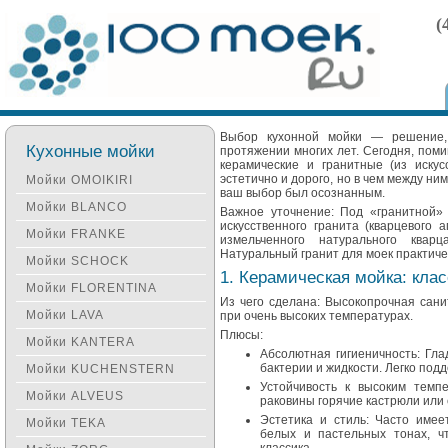
(
Выбор кухонной мойки — решение,
Кухонные мойки
протяжении многих лет. Сегодня, пом
керамические и гранитные (из искус
эстетично и дорого, но в чем между ни
Мойки OMOIKIRI
ваш выбор был осознанным.
Мойки BLANCO
Важное уточнение: Под «гранитной»
искусственного гранита (кварцевого 
Мойки FRANKE
измельченного натурального ква
Натуральный гранит для моек практиче
Мойки SCHOCK
1. Керамическая мойка: кла
Мойки FLORENTINA
Из чего сделана: Высокопрочная сан
Мойки LAVA
при очень высоких температурах.
Плюсы:
Мойки KANTERA
Абсолютная гигиеничность: Гла
бактерии и жидкости. Легко под
Мойки KUCHENSTERN
Устойчивость к высоким темп
Мойки ALVEUS
раковины горячие кастрюли или 
Эстетика и стиль: Часто имее
Мойки TEKA
белых и пастельных тонах, чт