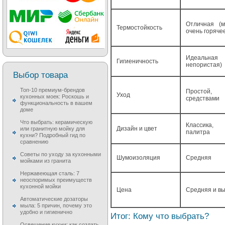
Отличная (м
Термостойкость
очень горяче
Идеальная
Гигиеничность
непористая)
Выбор товара
Топ-10 премиум-брендов
Простой,
Уход
кухонных моек: Роскошь и
средствами
функциональность в вашем
доме
Что выбрать: керамическую
Классика, 
Дизайн и цвет
или гранитную мойку для
палитра
кухни? Подробный гид по
сравнению
Советы по уходу за кухонными
Шумоизоляция
Средняя
мойками из гранита
Нержавеющая сталь: 7
неоспоримых преимуществ
кухонной мойки
Цена
Средняя и в
Автоматические дозаторы
мыла: 5 причин, почему это
удобно и гигиенично
Итог: Кому что выбрать?
Освещение кухни: как создать