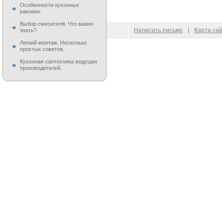
Особенности кухонных
раковин.
Выбор смесителя. Что важно
© 2009–
2026
100 Moek.RU
Написать письмо
|
Карта са
знать?
Легкий монтаж. Несколько
простых советов.
Кухонная сантехника ведущих
производителей.