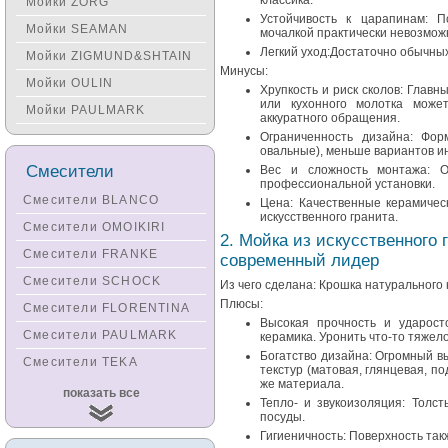
классика.
Мойки ZORG
Устойчивость к царапинам: П
Мойки SEAMAN
мочалкой практически невозмож
Легкий уход:Достаточно обычны
Мойки ZIGMUND&SHTAIN
Минусы:
Мойки OULIN
Хрупкость и риск сколов: Главн
или кухонного молотка може
Мойки PAULMARK
аккуратного обращения.
Ограниченность дизайна: Фор
овальные), меньше вариантов и
Смесители
Вес и сложность монтажа: 
профессиональной установки.
Смесители BLANCO
Цена: Качественные керамичес
искусственного гранита.
Смесители OMOIKIRI
2. Мойка из искусственного 
Смесители FRANKE
современный лидер
Смесители SCHOCK
Из чего сделана: Крошка натурального
Плюсы:
Смесители FLORENTINA
Высокая прочность и ударост
Смесители PAULMARK
керамика. Уронить что-то тяжел
Богатство дизайна: Огромный вы
Смесители TEKA
текстур (матовая, глянцевая, по
же материала.
Смесители
показать все
KUCHENSTERN
Тепло- и звукоизоляция: Толс
посуды.
Смесители ZORG
Гигиеничность: Поверхность такж