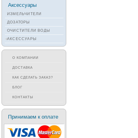
Смесители KANTERA
Аксессуары
Смесители LAVA
ИЗМЕЛЬЧИТЕЛИ
Смесители SEAMAN
ДОЗАТОРЫ
Смесители
ОЧИСТИТЕЛИ ВОДЫ
Zigmund&Shtain
АКСЕССУАРЫ
Смесители OULIN
Смесители под бронзу
О КОМПАНИИ
ДОСТАВКА
КАК СДЕЛАТЬ ЗАКАЗ?
БЛОГ
КОНТАКТЫ
Принимаем к оплате