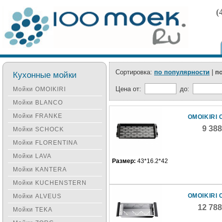
(
Сортировка:
по популярности
|
п
Кухонные мойки
Цена от:
до:
Мойки OMOIKIRI
Мойки BLANCO
Мойки FRANKE
OMOIKIRI 
9 38
Мойки SCHOCK
Мойки FLORENTINA
Мойки LAVA
Размер:
43*16.2*42
Мойки KANTERA
Мойки KUCHENSTERN
OMOIKIRI 
Мойки ALVEUS
12 78
Мойки TEKA