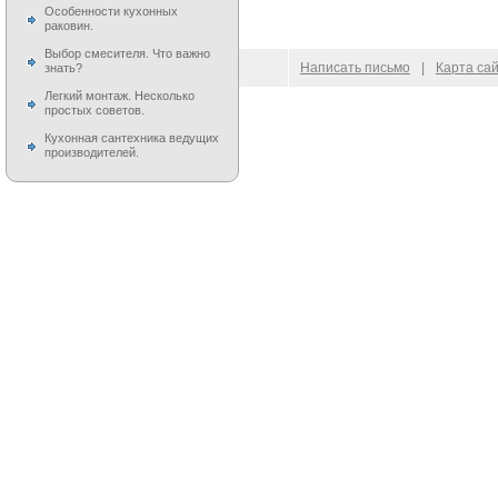
Особенности кухонных
раковин.
Выбор смесителя. Что важно
© 2009–
2026
100 Moek.RU
Написать письмо
|
Карта са
знать?
Легкий монтаж. Несколько
простых советов.
Кухонная сантехника ведущих
производителей.