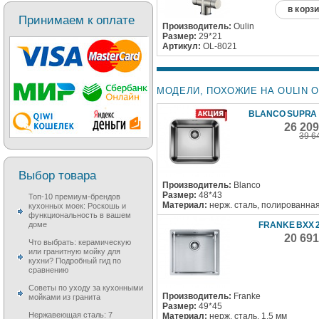
в корз
Принимаем к оплате
Производитель:
Oulin
Размер:
29*21
Артикул:
OL-8021
МОДЕЛИ, ПОХОЖИЕ НА OULIN OL
BLANCO SUPRA 
26 20
39 6
Выбор товара
Производитель:
Blanco
Размер:
48*43
Топ-10 премиум-брендов
Материал:
нерж. сталь, полированна
кухонных моек: Роскошь и
функциональность в вашем
FRANKE BXX 2
доме
20 69
Что выбрать: керамическую
или гранитную мойку для
кухни? Подробный гид по
сравнению
Советы по уходу за кухонными
Производитель:
Franke
мойками из гранита
Размер:
49*45
Нержавеющая сталь: 7
Материал:
нерж. сталь, 1.5 мм