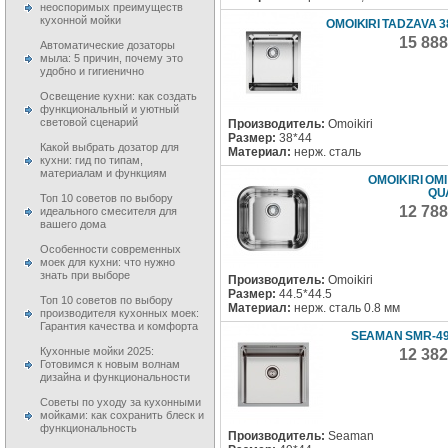
неоспоримых преимуществ
кухонной мойки
OMOIKIRI TADZAVA 3
15 88
Автоматические дозаторы
мыла: 5 причин, почему это
удобно и гигиенично
Освещение кухни: как создать
функциональный и уютный
световой сценарий
Производитель:
Omoikiri
Размер:
38*44
Какой выбрать дозатор для
Материал:
нерж. сталь
кухни: гид по типам,
материалам и функциям
OMOIKIRI OMI 
QU
Топ 10 советов по выбору
12 78
идеального смесителя для
вашего дома
Особенности современных
моек для кухни: что нужно
знать при выборе
Производитель:
Omoikiri
Размер:
44.5*44.5
Топ 10 советов по выбору
Материал:
нерж. сталь 0.8 мм
производителя кухонных моек:
Гарантия качества и комфорта
SEAMAN SMR-4
Кухонные мойки 2025:
12 38
Готовимся к новым волнам
дизайна и функциональности
Советы по уходу за кухонными
мойками: как сохранить блеск и
функциональность
Производитель:
Seaman