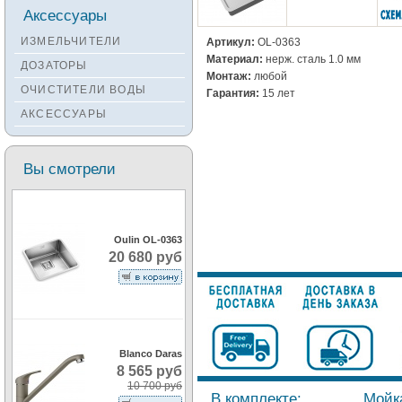
Смесители KANTERA
Аксессуары
Смесители LAVA
ИЗМЕЛЬЧИТЕЛИ
Артикул:
OL-0363
Смесители SEAMAN
Материал:
нерж. сталь 1.0 мм
ДОЗАТОРЫ
Монтаж:
любой
Смесители
ОЧИСТИТЕЛИ ВОДЫ
Гарантия:
15 лет
Zigmund&Shtain
АКСЕССУАРЫ
Смесители OULIN
Смесители под бронзу
Вы смотрели
Oulin OL-0363
20 680 руб
Blanco Daras
8 565 руб
10 700 руб
В комплекте:
Мойка