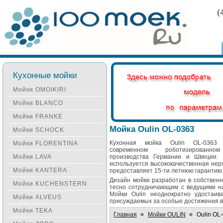
(
Кухонные мойки
Мойки OMOIKIRI
Мойки BLANCO
Мойки FRANKE
Мойка Oulin OL-0363
Мойки SCHOCK
Кухонная мойка Oulin OL-0363
Мойки FLORENTINA
современном роботизированно
Мойки LAVA
производства Германии и Швеции. 
используется высококачественная нер
Мойки KANTERA
предоставляет 15-ти летнюю гарантию
Дизайн мойки разработан в собствен
Мойки KUCHENSTERN
тесно сотрудничающим с ведущими на
Мойки Oulin неоднократно удостаив
Мойки ALVEUS
присуждаемых за особые достижения в
Мойки TEKA
Главная
Мойки OULIN
Oulin OL