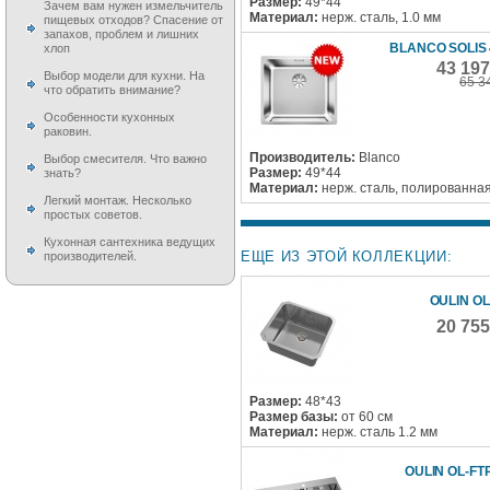
Размер:
49*44
Зачем вам нужен измельчитель
Материал:
нерж. сталь, 1.0 мм
пищевых отходов? Спасение от
запахов, проблем и лишних
BLANCO SOLIS 
хлоп
43 19
Выбор модели для кухни. На
65 3
что обратить внимание?
Особенности кухонных
раковин.
Производитель:
Blanco
Выбор смесителя. Что важно
Размер:
49*44
знать?
Материал:
нерж. сталь, полированна
Легкий монтаж. Несколько
простых советов.
Кухонная сантехника ведущих
ЕЩЕ ИЗ ЭТОЙ КОЛЛЕКЦИИ:
производителей.
OULIN OL
20 75
Размер:
48*43
Размер базы:
от 60 см
Материал:
нерж. сталь 1.2 мм
OULIN OL-FT