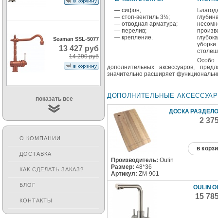
— сифон;
Благод
— стоп-вентиль 3½;
глубин
— отводная арматура;
несомн
— перелив;
произ
— крепление.
глубок
Seaman SSL-5077
уборки
13 427 руб
столеш
14 290 руб
Особо
дополнительных аксессуаров, пред
значительно расширяет функциональны
ДОПОЛНИТЕЛЬНЫЕ АКСЕССУА
показать все
ДОСКА РАЗДЕЛ
2 37
О КОМПАНИИ
в корз
ДОСТАВКА
Производитель:
Oulin
Размер:
48*36
КАК СДЕЛАТЬ ЗАКАЗ?
Артикул:
ZM-901
БЛОГ
OULIN O
15 78
КОНТАКТЫ