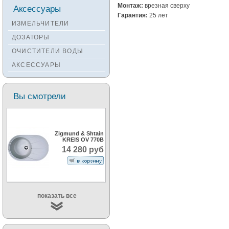
Смесители KANTERA
Монтаж:
врезная сверху
Аксессуары
Гарантия:
25 лет
Смесители LAVA
ИЗМЕЛЬЧИТЕЛИ
Смесители SEAMAN
ДОЗАТОРЫ
Смесители
ОЧИСТИТЕЛИ ВОДЫ
Zigmund&Shtain
АКСЕССУАРЫ
Смесители OULIN
Смесители под бронзу
Вы смотрели
Zigmund & Shtain
KREIS OV 770B
14 280 руб
показать все