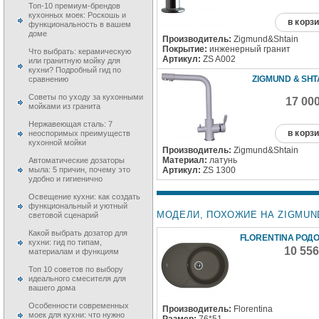
Топ-10 премиум-брендов
кухонных моек: Роскошь и
в корз
функциональность в вашем
доме
Производитель:
Zigmund&Shtain
Покрытие:
инженерный гранит
Что выбрать: керамическую
Артикул:
ZS A002
или гранитную мойку для
кухни? Подробный гид по
ZIGMUND & SHT
сравнению
Советы по уходу за кухонными
17 00
мойками из гранита
Нержавеющая сталь: 7
в корз
неоспоримых преимуществ
кухонной мойки
Производитель:
Zigmund&Shtain
Материал:
латунь
Автоматические дозаторы
Артикул:
ZS 1300
мыла: 5 причин, почему это
удобно и гигиенично
Освещение кухни: как создать
функциональный и уютный
МОДЕЛИ, ПОХОЖИЕ НА ZIGMUND 
световой сценарий
Какой выбрать дозатор для
FLORENTINA РОДО
кухни: гид по типам,
10 55
материалам и функциям
Топ 10 советов по выбору
идеального смесителя для
вашего дома
Особенности современных
Производитель:
Florentina
моек для кухни: что нужно
Размер:
76*51