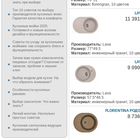
знать при выборе
Материал:
florengran, 10 цветов
Топ 10 советов по выбору
LA
производителя кухонных моек:
11 39
Гарантия качества и комфорта
Кухонные мойки 2025:
Готовимся к новым волнам
дизайна и функциональности
Советы по уходу за кухонными
Производитель:
Lava
мойками: как сохранить блеск и
Размер:
77*49.5
функциональность
Материал:
инженерный гранит, 10 цв
Зачем вам нужен измельчитель
LA
пищевых отходов? Спасение от
запахов, проблем и лишних
9 09
хлоп
Выбор модели для кухни. На
что обратить внимание?
Особенности кухонных
Производитель:
Lava
раковин.
Размер:
57.5*46.5
Материал:
инженерный гранит, 10 цв
Выбор смесителя. Что важно
знать?
FLORENTINA РОДО
Легкий монтаж. Несколько
8 73
простых советов.
Кухонная сантехника ведущих
производителей.