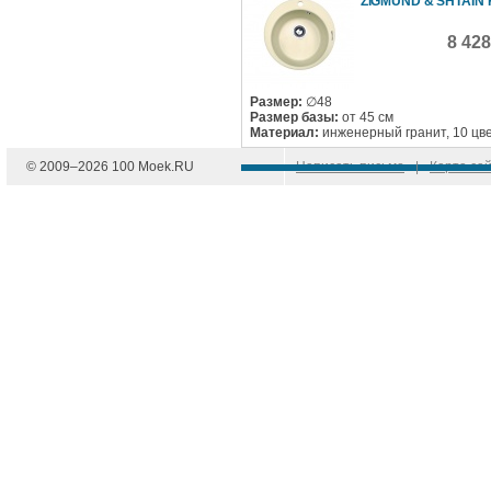
ZIGMUND & SHTAIN 
8 42
Размер:
∅48
Размер базы:
от 45 см
Материал:
инженерный гранит, 10 цв
© 2009–
2026
100 Moek.RU
Написать письмо
|
Карта са