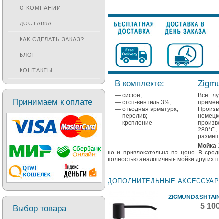
О КОМПАНИИ
ДОСТАВКА
КАК СДЕЛАТЬ ЗАКАЗ?
БЛОГ
КОНТАКТЫ
В комплекте:
Zigmu
— сифон;
Всё лу
Принимаем к оплате
— стоп-вентиль 3½;
примен
— отводная арматура;
Произв
— перелив;
немецк
— крепление.
произв
280°C,
размещ
Мойка 
но и привлекательна по цене. В сре
полностью аналогичные мойки других 
ДОПОЛНИТЕЛЬНЫЕ АКСЕССУА
ZIGMUND&SHTAIN
5 10
Выбор товара