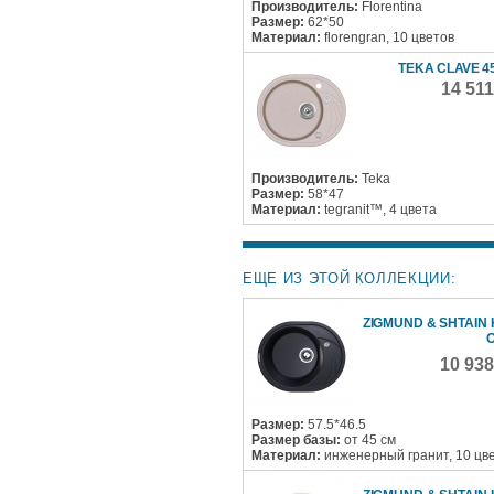
Производитель:
Florentina
Размер:
62*50
Материал:
florengran, 10 цветов
TEKA CLAVE 45
14 51
Производитель:
Teka
Размер:
58*47
Материал:
tegranit™, 4 цвета
ЕЩЕ ИЗ ЭТОЙ КОЛЛЕКЦИИ:
ZIGMUND & SHTAIN 
O
10 93
Размер:
57.5*46.5
Размер базы:
от 45 см
Материал:
инженерный гранит, 10 цв