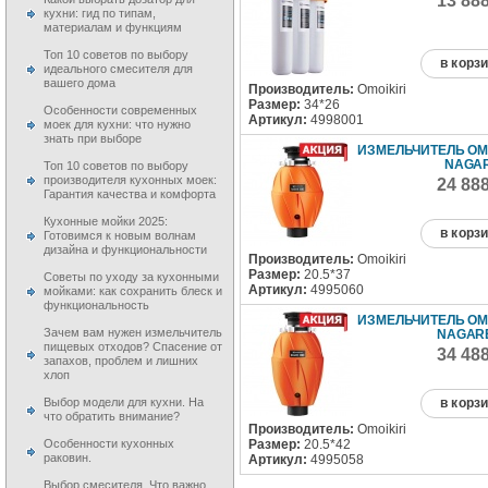
13 88
кухни: гид по типам,
материалам и функциям
Топ 10 советов по выбору
в корз
идеального смесителя для
вашего дома
Производитель:
Omoikiri
Размер:
34*26
Особенности современных
Артикул:
4998001
моек для кухни: что нужно
знать при выборе
ИЗМЕЛЬЧИТЕЛЬ OMO
NAGAR
Топ 10 советов по выбору
производителя кухонных моек:
24 88
Гарантия качества и комфорта
Кухонные мойки 2025:
в корз
Готовимся к новым волнам
дизайна и функциональности
Производитель:
Omoikiri
Размер:
20.5*37
Советы по уходу за кухонными
Артикул:
4995060
мойками: как сохранить блеск и
функциональность
ИЗМЕЛЬЧИТЕЛЬ OMO
Зачем вам нужен измельчитель
NAGARE
пищевых отходов? Спасение от
34 48
запахов, проблем и лишних
хлоп
в корз
Выбор модели для кухни. На
что обратить внимание?
Производитель:
Omoikiri
Размер:
20.5*42
Особенности кухонных
раковин.
Артикул:
4995058
Выбор смесителя. Что важно