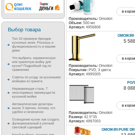
в корз
Производитель:
Omoikiri
Объем:
500 мл
Артикул:
4956806
Выбор товара
OMOIKIRI
Топ-10 премиум-брендов
5 58
кухонных моек: Роскошь и
функциональность в вашем
доме
Что выбрать: керамическую
в корз
или гранитную мойку для
Производитель:
Omoikiri
кухни? Подробный гид по
Покрытие:
PVD, 3 цвета
сравнению
Артикул:
4995005
Советы по уходу за кухонными
мойками из гранита
РОЛ
8 08
Нержавеющая сталь: 7
неоспоримых преимуществ
кухонной мойки
Автоматические дозаторы
в корз
мыла: 5 причин, почему это
удобно и гигиенично
Производитель:
Omoikiri
Размер:
42.5*35
Освещение кухни: как создать
Артикул:
4997003
функциональный и уютный
световой сценарий
OMOIKIRI PURE DR
Какой выбрать дозатор для