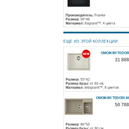
Производитель:
Franke
Размер:
56*46
Материал:
fragranit™, 4 цвета
ЕЩЕ ИЗ ЭТОЙ КОЛЛЕКЦИИ:
OMOIKIRI TEDOR
31 88
Размер:
55*42
Размер базы:
от 60 см
Материал:
tetogranit™, 8 цветов
OMOIKIRI TEDORI 8
50 78
Размер:
86*50
Размер базы:
от 90 см