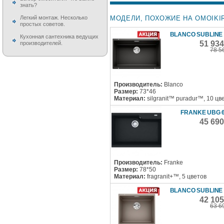
знать?
МОДЕЛИ, ПОХОЖИЕ НА OMOIKIRI
Легкий монтаж. Несколько
простых советов.
BLANCO SUBLINE 
Кухонная сантехника ведущих
51 93
производителей.
78 5
Производитель:
Blanco
Размер:
73*46
Материал:
silgranit™ puradur™, 10 цв
FRANKE UBG 6
45 69
Производитель:
Franke
Размер:
78*50
Материал:
fragranit+™, 5 цветов
BLANCO SUBLINE 
42 10
63 6