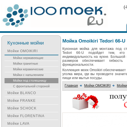
(
Мойка Omoikiri Tedori 66-U
Кухонные мойки
Кухонная мойка для монтажа под ст
Мойки OMOIKIRI
Tedori 66-U подойдет тем, кт
индивидуальность на кухне. Большой
Мойки нержавеющие
размеров обеспечивает гибкост
Мойки гранитные
функциональности.
Мойки керамические
Коллекция моек Omoikiri обеспечивает
уголка мира, где вы проводите значи
Мойки с напылением
пищи или мытья посуды.
Мойки под столешницу
Главная
Мойки OMOIKIRI
Мойки
С фронтальной стороной
Мойки BLANCO
Мойки FRANKE
Мойки SCHOCK
Мойки FLORENTINA
Мойки LAVA