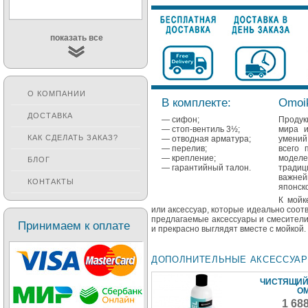
показать все
О КОМПАНИИ
В комплекте:
Omoik
ДОСТАВКА
— сифон;
Продук
— стоп-вентиль 3½;
мира и
КАК СДЕЛАТЬ ЗАКАЗ?
— отводная арматура;
умений
— перелив;
всего 
— крепление;
моделе
БЛОГ
— гарантийный талон.
традиц
важне
КОНТАКТЫ
японск
К мойк
или аксессуар, которые идеально соотв
предлагаемые аксессуары и смесители
Принимаем к оплате
и прекрасно выглядят вместе с мойкой.
ДОПОЛНИТЕЛЬНЫЕ АКСЕССУА
ЧИСТЯЩИЙ
O
1 68