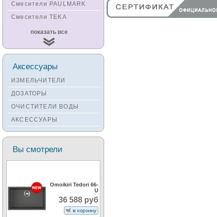
Смесители PAULMARK
Смесители TEKA
Смесители
показать все
KUCHENSTERN
Смесители ZORG
Смесители KANTERA
Аксессуары
Смесители LAVA
ИЗМЕЛЬЧИТЕЛИ
Смесители SEAMAN
ДОЗАТОРЫ
Смесители
ОЧИСТИТЕЛИ ВОДЫ
Zigmund&Shtain
АКСЕССУАРЫ
Смесители OULIN
Смесители под бронзу
Вы смотрели
Omoikiri Tedori 66-
U
36 588 руб