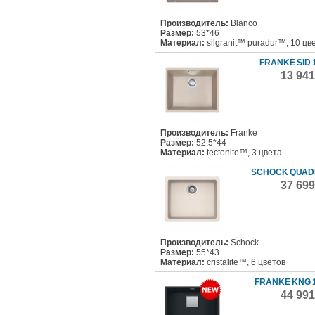
Производитель:
Blanco
Размер:
53*46
Материал:
silgranit™ puradur™, 10 цв
FRANKE SID 
13 94
Производитель:
Franke
Размер:
52.5*44
Материал:
tectonite™, 3 цвета
SCHOCK QUAD
37 69
Производитель:
Schock
Размер:
55*43
Материал:
cristalite™, 6 цветов
FRANKE KNG 1
44 99