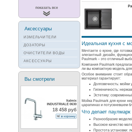
Pa
Смесители
показать все
KUCHENSTERN
Смесители ZORG
Смесители KANTERA
Аксессуары
Смесители LAVA
ИЗМЕЛЬЧИТЕЛИ
Смесители SEAMAN
Идеальная кухня с мо
ДОЗАТОРЫ
Смесители
Мечтаете о кухне, где готов
ОЧИСТИТЕЛИ ВОДЫ
Zigmund&Shtain
элегантный дизайн, функцио
Paulmark – это отличный выб
АКСЕССУАРЫ
Смесители OULIN
Компания Paulmark предлагае
ли вы компактную модель для
Смесители под бронзу
Особое внимание стоит обра
Вы смотрели
материал гарантирует:
Долговечность: мойки 
Гигиеничность: нержав
Эстетику: современны
Italmix
Мойка Paulmark для кухни не
INDUSTRIALE 0630
царапинах и потускневшем бле
18 458 руб
Что делает паулмарк
Разнообразие моделей
Высокое качество мате
Простота установки: л