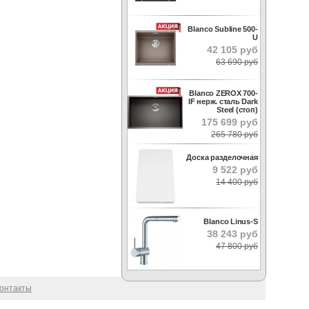
Blanco Subline 500-
U
42 105 руб
63 690 руб
Blanco ZEROX 700-
IF нерж. сталь Dark
Steel (стоп)
175 699 руб
265 780 руб
Доска разделочная
9 522 руб
14 400 руб
Blanco Linus-S
38 243 руб
47 800 руб
онтакты