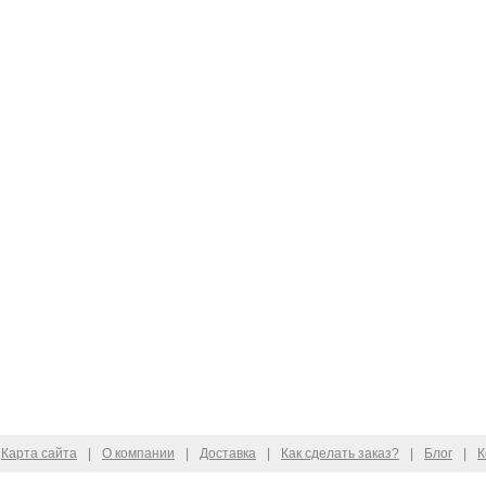
Карта сайта
|
О компании
|
Доставка
|
Как сделать заказ?
|
Блог
|
К