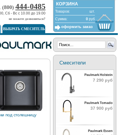
КОРЗИНА
444-0485
, (800)
Товаров:
шт.
00, Сб - Вс с 10.00 до 19.00
не можете дозвониться?
Сумма:
0
руб
оформить заказ
ВЫБРАТЬ СМЕСИТЕЛЬ
Смесители
Paulmark Holstein
7 290 руб
Paulmark Tornado
37 900 руб
ки под столешницу
Paulmark Essen