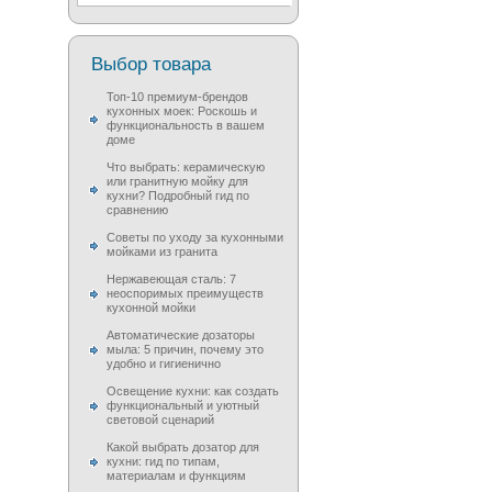
Выбор товара
Топ-10 премиум-брендов
кухонных моек: Роскошь и
функциональность в вашем
доме
Что выбрать: керамическую
или гранитную мойку для
кухни? Подробный гид по
сравнению
Советы по уходу за кухонными
мойками из гранита
Нержавеющая сталь: 7
неоспоримых преимуществ
кухонной мойки
Автоматические дозаторы
мыла: 5 причин, почему это
удобно и гигиенично
Освещение кухни: как создать
функциональный и уютный
световой сценарий
Какой выбрать дозатор для
кухни: гид по типам,
материалам и функциям