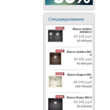
Спецпредложение
Blanco Subline
340/160-U
63 218 руб
92 290 руб
Blanco Subline 400-
U
39 005 руб
61 850 руб
Blanco Etagon 500-
U
69 043 руб
100 790 руб
Blanco Rotan 500-U
34 340 руб
50 130 руб