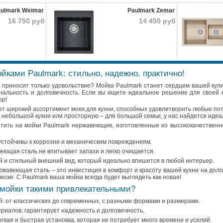
ulmark Weimar
Paulmark Zemar
16 750 руб
14 450 руб
йками Paulmark: стильно, надежно, практично!
ка приносит только удовольствие? Мойка Paulmark станет сердцем вашей кул
нальность и долговечность. Если вы ищете идеальное решение для своей ку
ор!
т широкий ассортимент моек для кухни, способных удовлетворить любые по
 небольшой кухни или просторную – для большой семьи, у нас найдется идеа
тить на мойки Paulmark нержавеющие, изготовленные из высококачествен
устойчивы к коррозии и механическим повреждениям.
еющая сталь не впитывает запахи и легко очищается.
й и стильный внешний вид, который идеально впишется в любой интерьер.
ржавеющая сталь – это инвестиция в комфорт и красоту вашей кухни на долги
ске. С Paulmark ваша мойка всегда будет выглядеть как новая!
 мойки такими привлекательными?
: от классических до современных, с разными формами и размерами.
риалов: гарантирует надежность и долговечность.
егкая и быстрая установка, которая не потребует много времени и усилий.