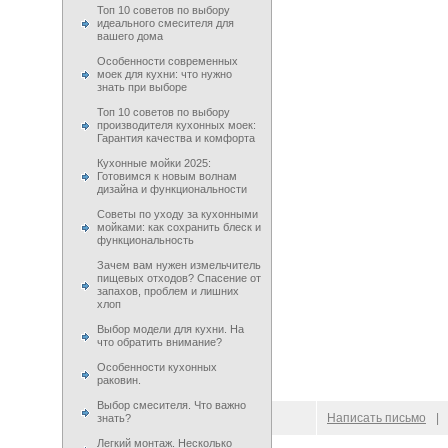
Топ 10 советов по выбору
идеального смесителя для
вашего дома
Особенности современных
моек для кухни: что нужно
знать при выборе
Топ 10 советов по выбору
производителя кухонных моек:
Гарантия качества и комфорта
Кухонные мойки 2025:
Готовимся к новым волнам
дизайна и функциональности
Советы по уходу за кухонными
мойками: как сохранить блеск и
функциональность
Зачем вам нужен измельчитель
пищевых отходов? Спасение от
запахов, проблем и лишних
хлоп
Выбор модели для кухни. На
что обратить внимание?
Особенности кухонных
раковин.
Выбор смесителя. Что важно
© 2009–
2026
100 Moek.RU
Написать письмо
|
знать?
Легкий монтаж. Несколько