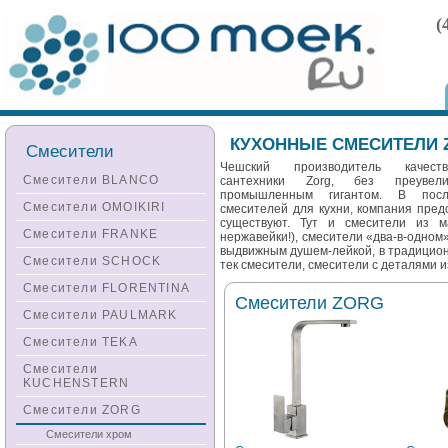
(
КУХОННЫЕ СМЕСИТЕЛИ 
Смесители
Чешский производитель качест
Смесители BLANCO
сантехники Zorg, без преувели
промышленным гигантом. В посл
Смесители OMOIKIRI
смесителей для кухни, компания пред
существуют. Тут и смесители из м
Смесители FRANKE
нержавейки!), смесители «два-в-одном
выдвижным душем-лейкой, в традицион
Смесители SCHOCK
тек смесители, смесители с деталями из
Смесители FLORENTINA
Смесители ZORG
Смесители PAULMARK
Смесители TEKA
Смесители
KUCHENSTERN
Смесители ZORG
Смесители хром