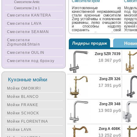
Смесители хром
Смесите
Смесители Antic
Изготовленные из
Модель
Смесители 2 в 1
качественной нержавеющей
под бр
Смесители KANTERA
стали кухонные смесители
многоо
Zorg устойчивы к появлению
предс
ржавчины, легко очищаются
прекр
Смесители LAVA
и способны надолго
кухней 
сохранить свой
Уста
Смесители SEAMAN
первозданный внешний вид
смесит
и отличные потребительские
элемент
Смесители
качества....
дом....
Лидеры продаж
Нови
Zigmund&Shtain
Смесители OULIN
Zorg SZR 7039
18 367 руб
Смесители под бронзу
Кухонные мойки
Zorg ZR 326
17 391 руб
Мойки OMOIKIRI
Мойки BLANCO
Zorg ZR 348
Мойки FRANKE
13 903 руб
Мойки SCHOCK
Мойки FLORENTINA
Zorg A 408K
Мойки LAVA
13 252 руб