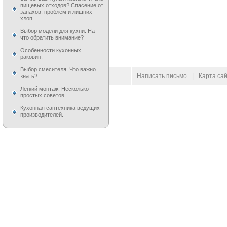
пищевых отходов? Спасение от
запахов, проблем и лишних
хлоп
Выбор модели для кухни. На
что обратить внимание?
Особенности кухонных
раковин.
Выбор смесителя. Что важно
© 2009–
2026
100 Moek.RU
Написать письмо
|
Карта са
знать?
Легкий монтаж. Несколько
простых советов.
Кухонная сантехника ведущих
производителей.