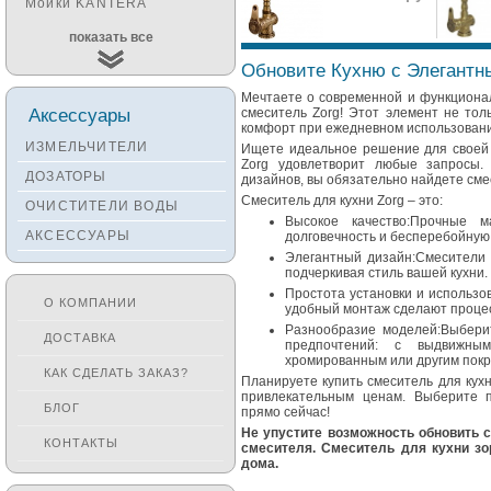
Мойки KANTERA
Мойки KUCHENSTERN
показать все
Мойки ALVEUS
Обновите Кухню с Элегантн
Мойки TEKA
Мечтаете о современной и функционал
Аксессуары
смеситель Zorg! Этот элемент не тол
Мойки ZORG
комфорт при ежедневном использовани
ИЗМЕЛЬЧИТЕЛИ
Ищете идеальное решение для своей 
Мойки SEAMAN
Zorg удовлетворит любые запросы.
ДОЗАТОРЫ
дизайнов, вы обязательно найдете сме
Мойки ZIGMUND&SHTAIN
Смеситель для кухни Zorg – это:
ОЧИСТИТЕЛИ ВОДЫ
Мойки OULIN
Высокое качество:Прочные 
АКСЕССУАРЫ
долговечность и бесперебойную
Мойки PAULMARK
Элегантный дизайн:Смесители Z
подчеркивая стиль вашей кухни.
Простота установки и использ
О КОМПАНИИ
удобный монтаж сделают процес
Разнообразие моделей:Выбери
ДОСТАВКА
предпочтений: с выдвижны
хромированным или другим пок
КАК СДЕЛАТЬ ЗАКАЗ?
Планируете купить смеситель для кух
привлекательным ценам. Выберите 
БЛОГ
прямо сейчас!
Не упустите возможность обновить 
КОНТАКТЫ
смесителя. Смеситель для кухни зо
дома.