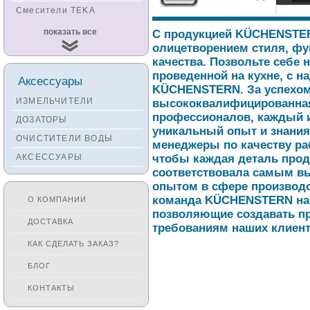
Смесители TEKA
Смесители
показать все
С продукцией KÜCHENSTER
KUCHENSTERN
олицетворением стиля, фу
Смесители ZORG
качества. Позвольте себе 
проведенной на кухне, с н
Смесители KANTERA
Аксессуары
KÜCHENSTERN. За успехо
Смесители LAVA
ИЗМЕЛЬЧИТЕЛИ
высококвалифицированная
Смесители SEAMAN
профессионалов, каждый и
ДОЗАТОРЫ
уникальный опыт и знания
Смесители
ОЧИСТИТЕЛИ ВОДЫ
Zigmund&Shtain
менеджеры по качеству ра
АКСЕССУАРЫ
чтобы каждая деталь пр
Смесители OULIN
соответствовала самым в
Смесители под бронзу
опытом в сфере производс
команда KÜCHENSTERN нак
О КОМПАНИИ
позволяющие создавать пр
ДОСТАВКА
требованиям наших клиент
КАК СДЕЛАТЬ ЗАКАЗ?
БЛОГ
КОНТАКТЫ