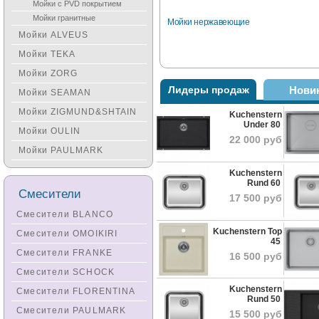
Мойки с PVD покрытием
Мойки гранитные
Мойки нержавеющие
Мойки ALVEUS
...
Мойки TEKA
Мойки ZORG
Лидеры продаж
Нови
Мойки SEAMAN
Мойки ZIGMUND&SHTAIN
Kuchenstern
Under 80
Мойки OULIN
Мойки с PVD покрытием
Мойки 
22 000 руб
...
...
Мойки PAULMARK
Kuchenstern
Rund 60
Смесители
17 500 руб
Смесители BLANCO
Kuchenstern Top
Смесители OMOIKIRI
45
Смесители FRANKE
16 500 руб
Смесители SCHOCK
Kuchenstern
Смесители FLORENTINA
Rund 50
Смесители PAULMARK
15 500 руб