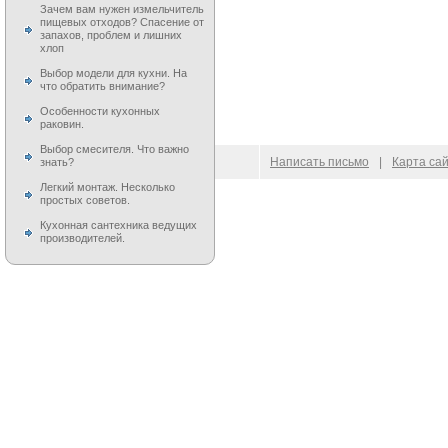
Зачем вам нужен измельчитель
пищевых отходов? Спасение от
запахов, проблем и лишних
хлоп
Выбор модели для кухни. На
что обратить внимание?
Особенности кухонных
раковин.
Выбор смесителя. Что важно
© 2009–
2026
100 Moek.RU
Написать письмо
|
Карта са
знать?
Легкий монтаж. Несколько
простых советов.
Кухонная сантехника ведущих
производителей.