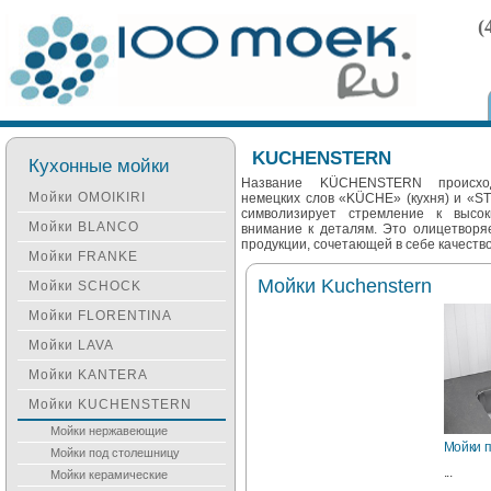
(
KUCHENSTERN
Кухонные мойки
Название KÜCHENSTERN происхо
Мойки OMOIKIRI
немецких слов «KÜCHE» (кухня) и «ST
символизирует стремление к высо
Мойки BLANCO
внимание к деталям. Это олицетвор
продукции, сочетающей в себе качеств
Мойки FRANKE
Мойки Kuchenstern
Мойки SCHOCK
Мойки FLORENTINA
Мойки LAVA
Мойки KANTERA
Мойки KUCHENSTERN
Мойки нержавеющие
Мойки 
Мойки под столешницу
...
Мойки керамические