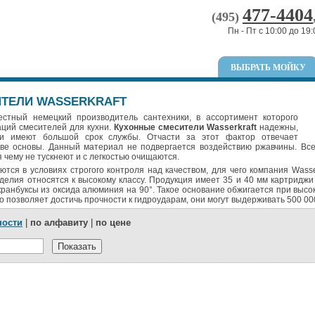
477-4404
(495)
Пн - Пт с 10:00 до 19:
ВЫБРАТЬ МОЙКУ
ТЕЛИ WASSERKRAFT
вестный немецкий производитель сантехники, в ассортимент которого
аций смесителей для кухни.
Кухонные смесители
Wasserkraft
надежны,
и имеют большой срок службы. Отчасти за этот фактор отвечает
тве основы. Данный материал не подвергается воздействию ржавчины. Вс
 чему не тускнеют и с легкостью очищаются.
ются в условиях строгого контроля над качеством, для чего компания Wass
делия относятся к высокому классу. Продукция имеет 35 и 40 мм картриджи 
анбуксы из оксида алюминия на 90°. Такое основание обжигается при высо
о позволяет достичь прочности к гидроударам, они могут выдерживать 500 00
ности
|
по алфавиту
|
по цене