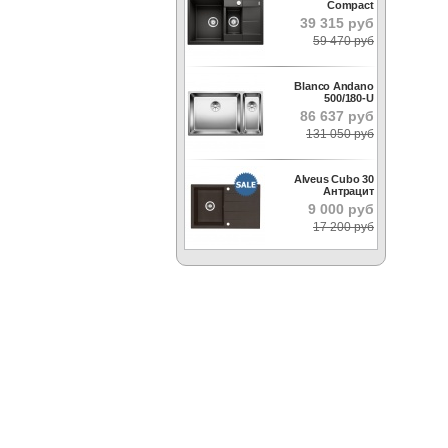
Compact
39 315 руб
59 470 руб
Blanco Andano
500/180-U
86 637 руб
131 050 руб
Alveus Cubo 30
Антрацит
9 000 руб
17 200 руб