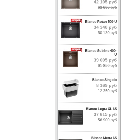
42 105 руб
63 690 руб
Blanco Rotan 500-U
34 340 руб
50 130 руб
Blanco Subline 400-
U
39 005 руб
61 850 руб
Blanco Singolo
8 169 руб
12 350 руб
Blanco Legra XL 6S
37 615 руб
56 900 руб
Blanco Metra 6S