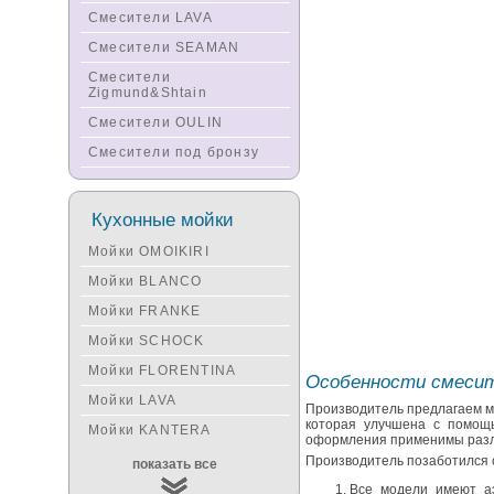
Смесители LAVA
Смесители SEAMAN
Смесители
Zigmund&Shtain
Смесители OULIN
Смесители под бронзу
Кухонные мойки
Мойки OMOIKIRI
Мойки BLANCO
Мойки FRANKE
Мойки SCHOCK
Мойки FLORENTINA
Особенности смесит
Мойки LAVA
Производитель предлагаем ма
которая улучшена с помощь
Мойки KANTERA
оформления применимы разл
Мойки KUCHENSTERN
Производитель позаботился 
показать все
Мойки ALVEUS
Все модели имеют аэ