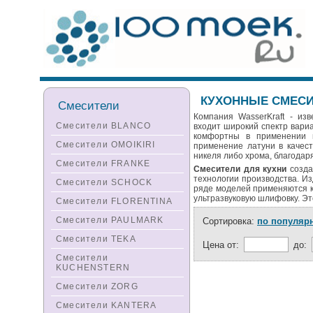
КУХОННЫЕ СМЕСИ
Смесители
Компания WasserKraft - из
Смесители BLANCO
входит широкий спектр вари
комфортны в применении 
Смесители OMOIKIRI
применение латуни в качес
никеля либо хрома, благодаря
Смесители FRANKE
Смесители для кухни
созда
технологии производства. Из
Смесители SCHOCK
ряде моделей применяются кр
ультразвуковую шлифовку. Эт
Смесители FLORENTINA
Смесители PAULMARK
Сортировка:
по популяр
Смесители TEKA
Цена от:
до:
Смесители
KUCHENSTERN
Смесители ZORG
Смесители KANTERA