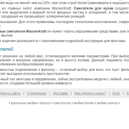
ия воды не менее чем на 10%, при этом струя более равномерна и ощущает
а из главных забот компании WasserKraft.
Смесители для кухни
создаютс
 или выделения в водный поток вредных частиц и испарений, в том числе
 продукция не провоцирует аллергических реакций.
льзования. Для этого применимы последние технологии изготовления, совр
.
ные смесители Wasserkraft
не нужно тереть абразивными средствами, они 
е мылом.
е изделия реализуются с приложением подробной инструкции для монтажа.
телей
ет решения на любой вкус, отличающиеся многими параметрами. При выбор
вления и внешнее оформление, но и высоту излива. Данный параметр поз
избежание разбрызгивания воды.
жностью подключения к фильтру – отличный выбор для всех, кто пьет фил
олит выгоднее использовать пространство.
чный тип монтажа и оформление, сейчас востребованы модели с лейкой, она 
ости, создавая больший уровень комфорта.
Карта сайта
|
О компании
|
Доставка
|
Как сделать заказ?
|
Блог
|
К
•
кухонные мойки
•
blanco
•
смеситель
•
мойки franke
•
мойки alveus
•