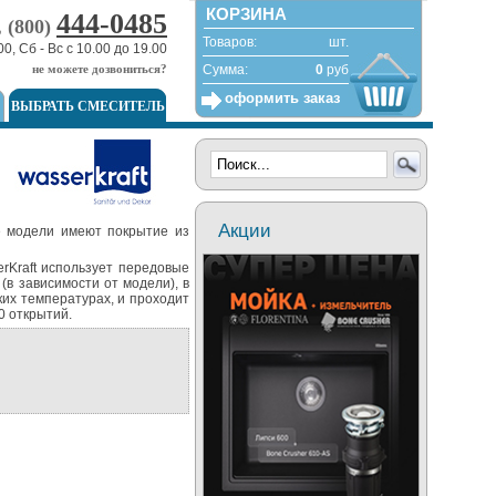
КОРЗИНА
444-0485
, (800)
Товаров:
шт.
00, Сб - Вс с 10.00 до 19.00
не можете дозвониться?
Сумма:
0
руб
оформить заказ
ВЫБРАТЬ СМЕСИТЕЛЬ
Акции
е модели имеют покрытие из
erKraft использует передовые
(в зависимости от модели), в
ких температурах, и проходит
0 открытий.