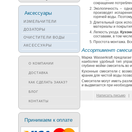
сокращение потреблен
Мойки TEKA
Экологичность – одн
Аксессуары
производят испарения
Мойки ZORG
горячей воды. Поэтому
ИЗМЕЛЬЧИТЕЛИ
Длительный срок испо
Мойки SEAMAN
материалы и покрытия
ДОЗАТОРЫ
Мойки ZIGMUND&SHTAIN
Легкость ухода.
Кухон
составами, в том числ
ОЧИСТИТЕЛИ ВОДЫ
Мойки OULIN
Простота монтажа. Вс
АКСЕССУАРЫ
Мойки PAULMARK
Ассортимент смеси
Марка Wasserkraft предлага
наиболее удобный тип упра
О КОМПАНИИ
глубине мойки смеситель во 
Кухонные смесители с возмо
ДОСТАВКА
краник для чистой воды позв
Смесители могут иметь разли
КАК СДЕЛАТЬ ЗАКАЗ?
и выдвигается при необходим
БЛОГ
© 2009–
2026
100 Moek.RU
Написать письмо
|
КОНТАКТЫ
Принимаем к оплате