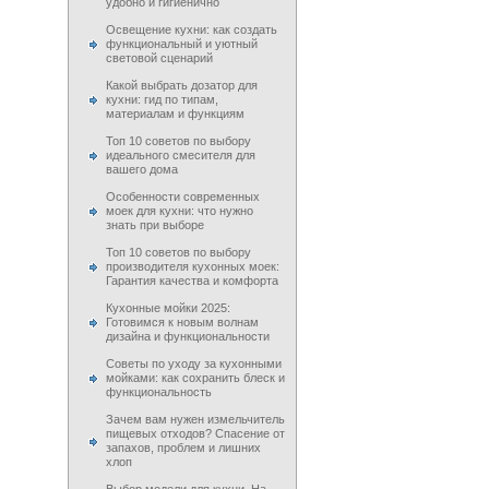
удобно и гигиенично
Освещение кухни: как создать
функциональный и уютный
световой сценарий
Какой выбрать дозатор для
кухни: гид по типам,
материалам и функциям
Топ 10 советов по выбору
идеального смесителя для
вашего дома
Особенности современных
моек для кухни: что нужно
знать при выборе
Топ 10 советов по выбору
производителя кухонных моек:
Гарантия качества и комфорта
Кухонные мойки 2025:
Готовимся к новым волнам
дизайна и функциональности
Советы по уходу за кухонными
мойками: как сохранить блеск и
функциональность
Зачем вам нужен измельчитель
пищевых отходов? Спасение от
запахов, проблем и лишних
хлоп