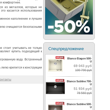
ся комфортнее.
я из металлов, которые не
 это касается использования
еменное наполнение и лучшие
легко очищаются безопасными
Спецпредложение
е стоит учитывать не только
воляет купить подходящий к
Blanco Etagon 500-
ьтрованную воду. Встроенный
U
69 043 руб
легко крепится к конструкции
100 790 руб
онтакты
Blanco Subline 700-
U
51 934 руб
78 560 руб
Blanco Subline 500-
U