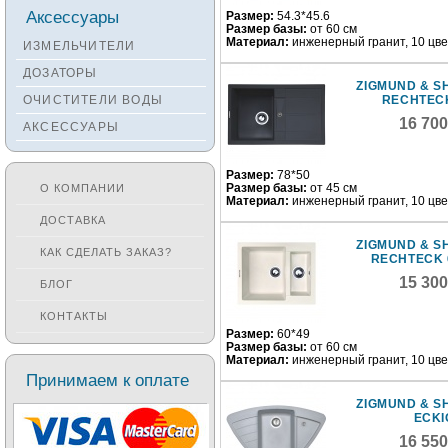
Смесители KANTERA
Аксессуары
Размер:
54.3*45.6
Размер базы:
от 60 см
Смесители LAVA
Материал:
инженерный гранит, 10 цв
ИЗМЕЛЬЧИТЕЛИ
Смесители SEAMAN
ДОЗАТОРЫ
ZIGMUND & S
Смесители
ОЧИСТИТЕЛИ ВОДЫ
RECHTECK
Zigmund&Shtain
16 70
АКСЕССУАРЫ
Смесители OULIN
Смесители под бронзу
Размер:
78*50
Размер базы:
от 45 см
О КОМПАНИИ
Материал:
инженерный гранит, 10 цв
ДОСТАВКА
ZIGMUND & S
КАК СДЕЛАТЬ ЗАКАЗ?
RECHTECK 
15 30
БЛОГ
КОНТАКТЫ
Размер:
60*49
Размер базы:
от 60 см
Материал:
инженерный гранит, 10 цв
Принимаем к оплате
ZIGMUND & S
ECKI
16 55