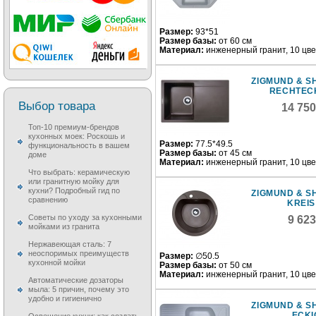
Размер:
93*51
Размер базы:
от 60 см
Материал:
инженерный гранит, 10 цв
ZIGMUND & S
RECHTECK
Выбор товара
14 75
Топ-10 премиум-брендов
кухонных моек: Роскошь и
Размер:
77.5*49.5
функциональность в вашем
Размер базы:
от 45 см
доме
Материал:
инженерный гранит, 10 цв
Что выбрать: керамическую
или гранитную мойку для
кухни? Подробный гид по
ZIGMUND & S
сравнению
KREIS
Советы по уходу за кухонными
9 62
мойками из гранита
Нержавеющая сталь: 7
неоспоримых преимуществ
Размер:
∅50.5
кухонной мойки
Размер базы:
от 50 см
Материал:
инженерный гранит, 10 цв
Автоматические дозаторы
мыла: 5 причин, почему это
удобно и гигиенично
ZIGMUND & S
ECKI