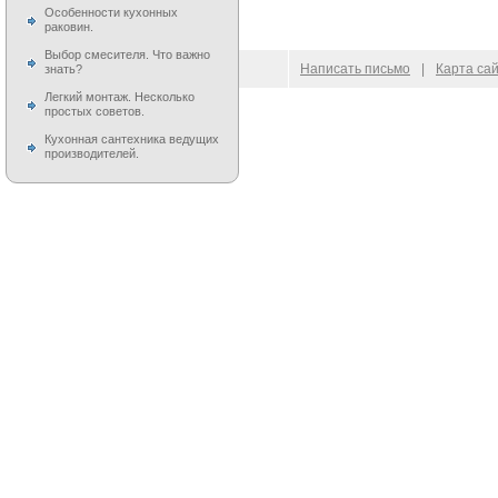
Особенности кухонных
раковин.
Выбор смесителя. Что важно
© 2009–
2026
100 Moek.RU
Написать письмо
|
Карта са
знать?
Легкий монтаж. Несколько
простых советов.
Кухонная сантехника ведущих
производителей.