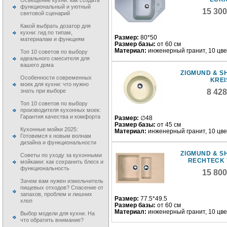
Освещение кухни: как создать
функциональный и уютный
15 30
световой сценарий
Какой выбрать дозатор для
кухни: гид по типам,
Размер:
80*50
материалам и функциям
Размер базы:
от 60 см
Материал:
инженерный гранит, 10 цв
Топ 10 советов по выбору
идеального смесителя для
вашего дома
ZIGMUND & S
Особенности современных
KREI
моек для кухни: что нужно
знать при выборе
8 42
Топ 10 советов по выбору
производителя кухонных моек:
Гарантия качества и комфорта
Размер:
∅48
Размер базы:
от 45 см
Кухонные мойки 2025:
Материал:
инженерный гранит, 10 цв
Готовимся к новым волнам
дизайна и функциональности
ZIGMUND & S
Советы по уходу за кухонными
RECHTECK 
мойками: как сохранить блеск и
функциональность
15 80
Зачем вам нужен измельчитель
пищевых отходов? Спасение от
запахов, проблем и лишних
Размер:
77.5*49.5
хлоп
Размер базы:
от 60 см
Материал:
инженерный гранит, 10 цв
Выбор модели для кухни. На
что обратить внимание?