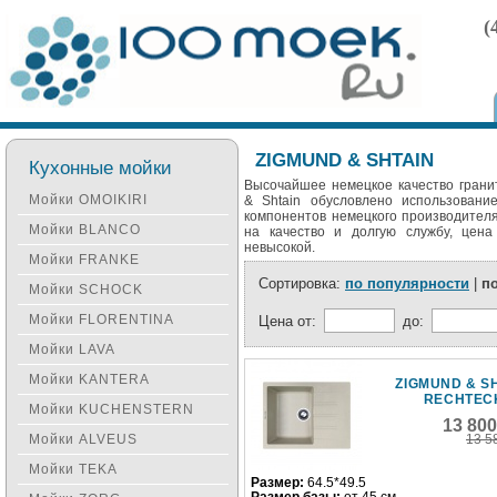
(
ZIGMUND & SHTAIN
Кухонные мойки
Высочайшее немецкое качество грани
Мойки OMOIKIRI
& Shtain обусловлено использовани
компонентов немецкого производителя
Мойки BLANCO
на качество и долгую службу, цена
невысокой.
Мойки FRANKE
Сортировка:
по популярности
|
п
Мойки SCHOCK
Мойки FLORENTINA
Цена от:
до:
Мойки LAVA
Мойки KANTERA
ZIGMUND & S
RECHTECK
Мойки KUCHENSTERN
13 80
Мойки ALVEUS
13 5
Мойки TEKA
Размер:
64.5*49.5