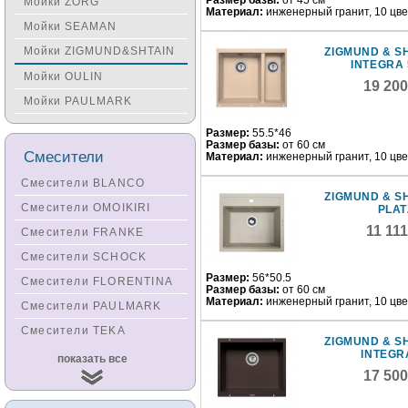
Размер базы:
от 45 см
Мойки ZORG
Материал:
инженерный гранит, 10 цв
Мойки SEAMAN
Мойки ZIGMUND&SHTAIN
ZIGMUND & S
INTEGRA 
Мойки OULIN
19 20
Мойки PAULMARK
Размер:
55.5*46
Размер базы:
от 60 см
Смесители
Материал:
инженерный гранит, 10 цв
Смесители BLANCO
ZIGMUND & S
Смесители OMOIKIRI
PLAT
11 11
Смесители FRANKE
Смесители SCHOCK
Размер:
56*50.5
Смесители FLORENTINA
Размер базы:
от 60 см
Материал:
инженерный гранит, 10 цв
Смесители PAULMARK
Смесители TEKA
ZIGMUND & S
INTEGR
Смесители
показать все
KUCHENSTERN
17 50
Смесители ZORG