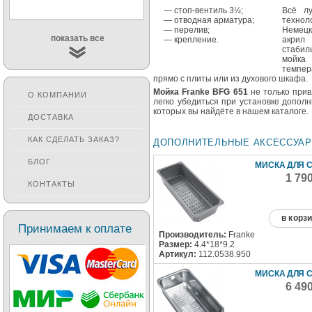
— стоп-вентиль 3½;
Всё л
— отводная арматура;
технол
— перелив;
Немецк
показать все
— крепление.
акрил
стабил
мойка
темпер
прямо с плиты или из духового шкафа.
Мойка Franke BFG 651
не только прив
О КОМПАНИИ
легко убедиться при установке допол
которых вы найдёте в нашем каталоге.
ДОСТАВКА
КАК СДЕЛАТЬ ЗАКАЗ?
ДОПОЛНИТЕЛЬНЫЕ АКСЕССУА
БЛОГ
МИСКА ДЛЯ 
1 79
КОНТАКТЫ
в корз
Принимаем к оплате
Производитель:
Franke
Размер:
4.4*18*9.2
Артикул:
112.0538.950
МИСКА ДЛЯ 
6 49