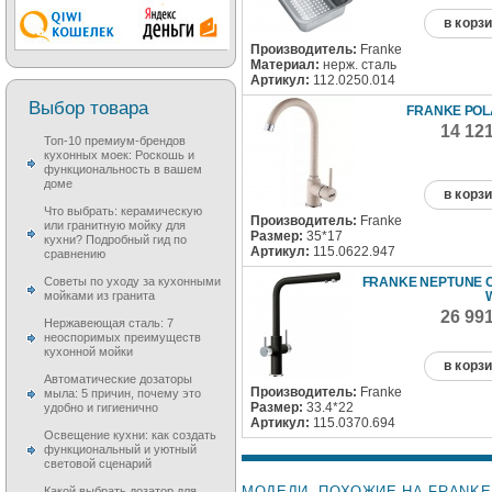
в корз
Производитель:
Franke
Материал:
нерж. сталь
Артикул:
112.0250.014
Выбор товара
FRANKE POL
14 12
Топ-10 премиум-брендов
кухонных моек: Роскошь и
функциональность в вашем
доме
в корз
Что выбрать: керамическую
Производитель:
Franke
или гранитную мойку для
Размер:
35*17
кухни? Подробный гид по
Артикул:
115.0622.947
сравнению
FRANKE NEPTUNE 
Советы по уходу за кухонными
мойками из гранита
26 99
Нержавеющая сталь: 7
неоспоримых преимуществ
кухонной мойки
в корз
Автоматические дозаторы
Производитель:
Franke
мыла: 5 причин, почему это
Размер:
33.4*22
удобно и гигиенично
Артикул:
115.0370.694
Освещение кухни: как создать
функциональный и уютный
световой сценарий
МОДЕЛИ, ПОХОЖИЕ НА FRANKE 
Какой выбрать дозатор для