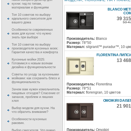
кухни: гид по типам,
материалам и функциям
BLANCO MET
COM
Топ 10 советов по выбору
39 31
идеального смесителя для
59 4
вашего дома
Особенности современных
моек для кухни: что нужно
знать при выборе
Производитель:
Blanco
Размер:
78*50
Топ 10 советов по выбору
Материал:
silgranit™ puradur™, 10 цв
производителя кухонных моек:
Гарантия качества и комфорта
FLORENTINA ЛИПСИ
Кухонные мойки 2025:
13 46
Готовимся к новым волнам
дизайна и функциональности
Советы по уходу за кухонными
мойками: как сохранить блеск и
функциональность
Производитель:
Florentina
Размер:
78*51
Зачем вам нужен измельчитель
Материал:
florengran, 10 цветов
пищевых отходов? Спасение от
запахов, проблем и лишних
OMOIKIRI DAISE
хлоп
21 90
Выбор модели для кухни. На
что обратить внимание?
Особенности кухонных
раковин.
Производитель:
Omoikiri
Выбор смесителя. Что важно