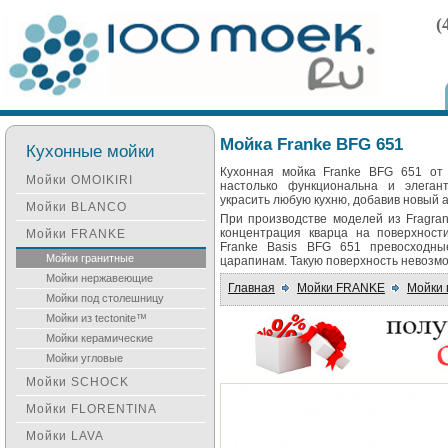
(
Мойка Franke BFG 651
Кухонные мойки
Кухонная мойка Franke BFG 651 от
Мойки OMOIKIRI
настолько функциональна и элеган
украсить любую кухню, добавив новый а
Мойки BLANCO
При производстве моделей из Fragra
концентрация кварца на поверхност
Мойки FRANKE
Franke Basis BFG 651 превосходны
Мойки гранитные
царапинам. Такую поверхность невозм
Мойки нержавеющие
Главная
Мойки FRANKE
Мойки 
Мойки под столешницу
Мойки из tectonite™
Мойки керамические
Мойки угловые
Мойки SCHOCK
Мойки FLORENTINA
Мойки LAVA