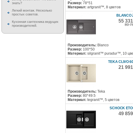
Размер:
78*51
знать?
Материал:
artgranit™, 8 цветов
Легкий монтаж. Несколько
простых советов.
BLANCO Z
55 33
Кухонная сантехника ведущих
80 7
производителей.
Производитель:
Blanco
Размер:
100*50
Материал:
silgranit™ puradur™, 10 цв
TEKA CLIVO 6
21 99
Производитель:
Teka
Размер:
80*49.5
Материал:
tegranit™, 5 цветов
SCHOCK ETO
49 85