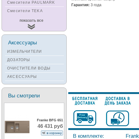
Смесители PAULMARK
Гарантия:
3 года
Смесители TEKA
Смесители
показать все
KUCHENSTERN
Смесители ZORG
Смесители KANTERA
Аксессуары
Смесители LAVA
ИЗМЕЛЬЧИТЕЛИ
Смесители SEAMAN
ДОЗАТОРЫ
Смесители
ОЧИСТИТЕЛИ ВОДЫ
Zigmund&Shtain
АКСЕССУАРЫ
Смесители OULIN
Смесители под бронзу
Вы смотрели
Franke BFG 651
46 431 руб
В комплекте:
Frank