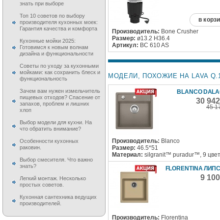
знать при выборе
Топ 10 советов по выбору
в корз
производителя кухонных моек:
Гарантия качества и комфорта
Производитель:
Bone Crusher
Размер:
ø13.2 H36.4
Кухонные мойки 2025:
Артикул:
BC 610 AS
Готовимся к новым волнам
дизайна и функциональности
Советы по уходу за кухонными
мойками: как сохранить блеск и
МОДЕЛИ, ПОХОЖИЕ НА LAVA Q.1
функциональность
Зачем вам нужен измельчитель
BLANCO DALA
пищевых отходов? Спасение от
30 94
запахов, проблем и лишних
45 1
хлоп
Выбор модели для кухни. На
что обратить внимание?
Производитель:
Blanco
Особенности кухонных
Размер:
46.5*51
раковин.
Материал:
silgranit™ puradur™, 9 цве
Выбор смесителя. Что важно
знать?
FLORENTINA ЛИПС
9 10
Легкий монтаж. Несколько
простых советов.
Кухонная сантехника ведущих
производителей.
Производитель:
Florentina