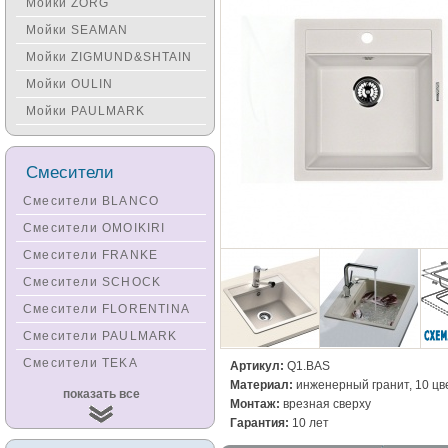
Мойки ZORG
Мойки SEAMAN
Мойки ZIGMUND&SHTAIN
Мойки OULIN
Мойки PAULMARK
Смесители
Смесители BLANCO
Смесители OMOIKIRI
Смесители FRANKE
Смесители SCHOCK
Смесители FLORENTINA
Смесители PAULMARK
Смесители TEKA
Артикул:
Q1.BAS
Материал:
инженерный гранит, 10 цв
Смесители
показать все
Монтаж:
врезная сверху
KUCHENSTERN
Гарантия:
10 лет
Смесители ZORG