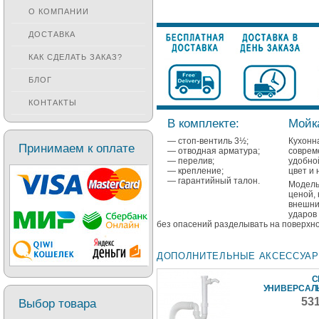
О КОМПАНИИ
ДОСТАВКА
КАК СДЕЛАТЬ ЗАКАЗ?
БЛОГ
КОНТАКТЫ
В комплекте:
Мойк
— стоп-вентиль 3½;
Кухонн
Принимаем к оплате
— отводная арматура;
совре
— перелив;
удобно
— крепление;
цвет и 
— гарантийный талон.
Модель
ценой,
внешни
ударов
без опасений разделывать на поверхнос
ДОПОЛНИТЕЛЬНЫЕ АКСЕССУА
С
УНИВЕРСА
53
Выбор товара