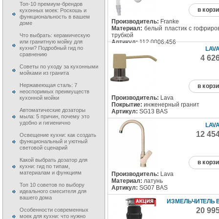
Топ-10 премиум-брендов
в корз
кухонных моек: Роскошь и
функциональность в вашем
Производитель:
Franke
доме
Материал:
белый пластик с гофриро
трубкой
Что выбрать: керамическую
Артикул:
112.0006.456
или гранитную мойку для
кухни? Подробный гид по
LAVA
сравнению
4 62
Советы по уходу за кухонными
мойками из гранита
Нержавеющая сталь: 7
в корз
неоспоримых преимуществ
Производитель:
Lava
кухонной мойки
Покрытие:
инженерный гранит
Автоматические дозаторы
Артикул:
SG13 BAS
мыла: 5 причин, почему это
удобно и гигиенично
LAVA
12 45
Освещение кухни: как создать
функциональный и уютный
световой сценарий
Какой выбрать дозатор для
в корз
кухни: гид по типам,
материалам и функциям
Производитель:
Lava
Материал:
латунь
Топ 10 советов по выбору
Артикул:
SG07 BAS
идеального смесителя для
вашего дома
ИЗМЕЛЬЧИТЕЛЬ B
20 99
Особенности современных
моек для кухни: что нужно