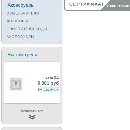
Смесители KANTERA
Аксессуары
Смесители LAVA
ИЗМЕЛЬЧИТЕЛИ
Смесители SEAMAN
ДОЗАТОРЫ
Смесители
ОЧИСТИТЕЛИ ВОДЫ
Zigmund&Shtain
АКСЕССУАРЫ
Смесители OULIN
Смесители под бронзу
Вы смотрели
Lava Q.1
9 881 руб
показать все