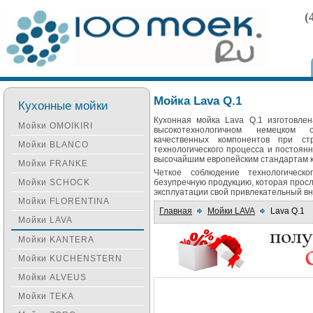
(
Мойка Lava Q.1
Кухонные мойки
Кухонная мойка Lava Q.1 изготовле
Мойки OMOIKIRI
высокотехнологичном немецком 
качественных компонентов при ст
Мойки BLANCO
технологического процесса и постоян
высочайшим европейским стандартам к
Мойки FRANKE
Четкое соблюдение технологическо
Мойки SCHOCK
безупречную продукцию, которая просл
эксплуатации свой привлекательный в
Мойки FLORENTINA
Главная
Мойки LAVA
Lava Q.1
Мойки LAVA
Мойки KANTERA
Мойки KUCHENSTERN
Мойки ALVEUS
Мойки TEKA