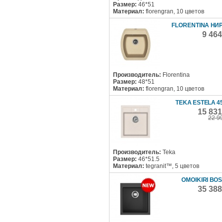
Размер:
46*51
Материал:
florengran, 10 цветов
FLORENTINA НИР
9 46
Производитель:
Florentina
Размер:
48*51
Материал:
florengran, 10 цветов
TEKA ESTELA 45
15 83
22 9
Производитель:
Teka
Размер:
46*51.5
Материал:
tegranit™, 5 цветов
OMOIKIRI BOS
35 38