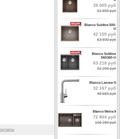
39 005 руб
61 850 руб
Blanco Subline 500-
U
42 105 руб
63 690 руб
Blanco Subline
340/160-U
63 218 руб
92 290 руб
Blanco Lanora-S
32 167 руб
48 660 руб
Blanco Metra 9
72 804 руб
106 280 руб
онтакты