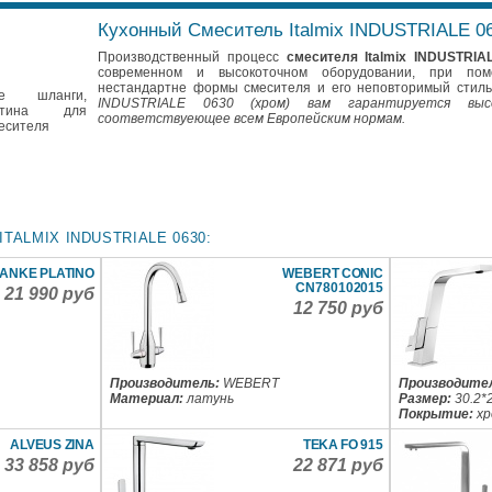
Кухонный Смеситель Italmix INDUSTRIALE 06
Производственный процесс
смесителя Italmix INDUSTRIA
современном и высокоточном оборудовании, при пом
нестандартне формы смесителя и его неповторимый стил
 шланги,
INDUSTRIALE 0630 (хром)
вам гарантируется высо
астина для
соответствуеющее всем Европейским нормам.
месителя
TALMIX INDUSTRIALE 0630:
ANKE PLATINO
WEBERT CONIC
CN780102015
21 990 руб
12 750 руб
Производитель:
WEBERT
Производите
Материал:
латунь
Размер:
30.2*
Покрытие:
х
ALVEUS ZINA
TEKA FO 915
33 858 руб
22 871 руб