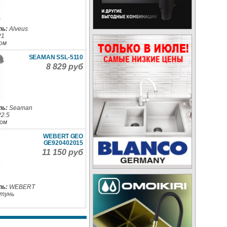
ль:
Alveus
21
ом
SEAMAN SSL-5110
8 829 руб
ль:
Seaman
22.5
ром
WEBERT GEO
GE920402015
11 150 руб
ль:
WEBERT
тунь