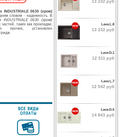
13 232 руб
ix INDUSTRIALE 0630 (хром)
дним словом - надежность. В
ix INDUSTRIALE 0630 (хром)
частей, таких как прокладки,
Lava L.8
и прочее, установлен
13 232 руб
тридж.
Lava D.1
12 311 руб
Lava L.7
12 542 руб
Lava D.5
14 843 руб