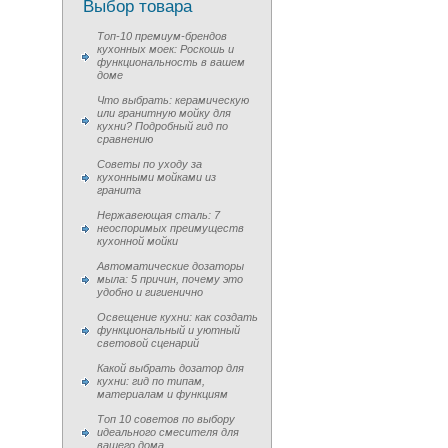
Выбор товара
Топ-10 премиум-брендов
кухонных моек: Роскошь и
функциональность в вашем
доме
Что выбрать: керамическую
или гранитную мойку для
кухни? Подробный гид по
сравнению
Советы по уходу за
кухонными мойками из
гранита
Нержавеющая сталь: 7
неоспоримых преимуществ
кухонной мойки
Автоматические дозаторы
мыла: 5 причин, почему это
удобно и гигиенично
Освещение кухни: как создать
функциональный и уютный
световой сценарий
Какой выбрать дозатор для
кухни: гид по типам,
материалам и функциям
Топ 10 советов по выбору
идеального смесителя для
вашего дома