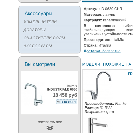
Мойки TEKA
Артикул:
ID 0630 CHR
Аксессуары
Материал:
латунь
Мойки ZORG
Картридж:
керамический
ИЗМЕЛЬЧИТЕЛИ
Мойки SEAMAN
В комплекте:
гибкие
ДОЗАТОРЫ
стабилизирующая пл
Мойки ZIGMUND&SHTAIN
увеличения устойчивости с
ОЧИСТИТЕЛИ ВОДЫ
Мойки OULIN
Производитель:
ItalMix
Страна:
Италия
АКСЕССУАРЫ
Мойки PAULMARK
Доставка:
бесплатно
Вы смотрели
МОДЕЛИ, ПОХОЖИЕ НА I
FR
Italmix
INDUSTRIALE 0630
18 458 руб
Производитель:
Franke
Размер:
31.5*22
Покрытие:
хром
показать все