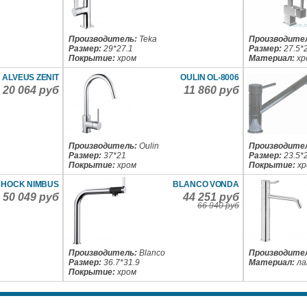
Производитель:
Teka
Производите
Размер:
29*27.1
Размер:
27.5*
Покрытие:
хром
Материал:
хр
ALVEUS ZENIT
OULIN OL-8006
20 064 руб
11 860 руб
Производитель:
Oulin
Производите
Размер:
37*21
Размер:
23.5*
Покрытие:
хром
Покрытие:
х
HOCK NIMBUS
BLANCO VONDA
50 049 руб
44 251 руб
66 940 руб
Производитель:
Blanco
Производите
Размер:
36.7*31.9
Материал:
ла
Покрытие:
хром