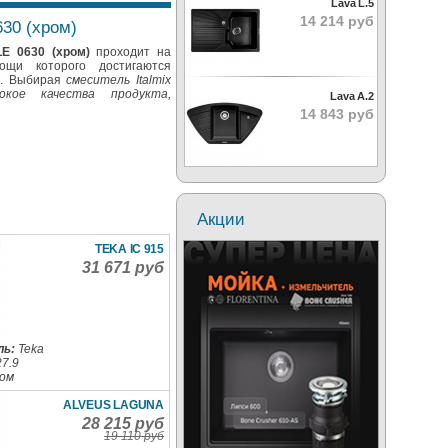
Lava L.5
14 214 руб
30 (хром)
LE 0630 (хром)
проходит на
ощи которого достигаются
ь. Выбирая
смеситель Italmix
кое качества продукта,
Lava A.2
14 843 руб
Акции
TEKA IC 915
31 671 руб
ль:
Teka
27.9
ром
ALVEUS LAGUNA
28 215 руб
19 110 руб