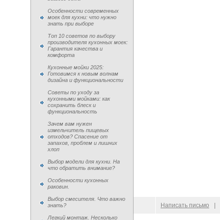
Особенности современных
моек для кухни: что нужно
знать при выборе
Топ 10 советов по выбору
производителя кухонных моек:
Гарантия качества и
комфорта
Кухонные мойки 2025:
Готовимся к новым волнам
дизайна и функциональности
Советы по уходу за
кухонными мойками: как
сохранить блеск и
функциональность
Зачем вам нужен
измельчитель пищевых
отходов? Спасение от
запахов, проблем и лишних
хлоп
Выбор модели для кухни. На
что обратить внимание?
Особенности кухонных
раковин.
Выбор смесителя. Что важно
© 2009–
2026
100 Moek.RU
Написать письмо
|
знать?
Легкий монтаж. Несколько