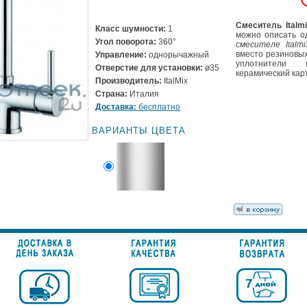
Смеситель Italm
Класс шумности:
1
можно описать о
Угол поворота:
360°
смесителе Italm
вместо резиновых 
Управление:
однорычажный
уплотнители 
Отверстие для установки:
ø35
керамический кар
Производитель:
ItalMix
Страна:
Италия
Доставка:
бесплатно
ВАРИАНТЫ ЦВЕТА