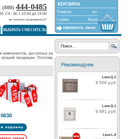
КОРЗИНА
444-0485
, (800)
Товаров:
шт.
00, Сб - Вс с 10.00 до 19.00
не можете дозвониться?
Сумма:
0
руб
оформить заказ
ВЫБРАТЬ СМЕСИТЕЛЬ
и компонентов, доступных на
 лучшей продукции. Поэтому,
Рекомендуем
Lava Q.2
9 550 руб
Lava Q.1
9 881 руб
 0630
Lava L.9