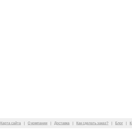
Карта сайта
|
О компании
|
Доставка
|
Как сделать заказ?
|
Блог
|
К