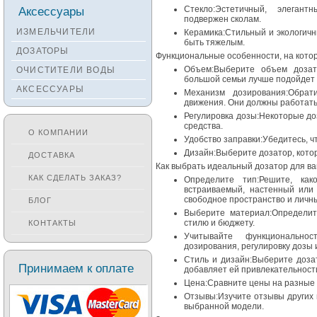
Смесители KANTERA
Аксессуары
Стекло:Эстетичный, элеган
подвержен сколам.
Смесители LAVA
ИЗМЕЛЬЧИТЕЛИ
Керамика:Стильный и экологич
быть тяжелым.
Смесители SEAMAN
ДОЗАТОРЫ
Функциональные особенности, на котор
Смесители
Объем:Выберите объем дозат
ОЧИСТИТЕЛИ ВОДЫ
Zigmund&Shtain
большой семьи лучше подойдет 
АКСЕССУАРЫ
Смесители OULIN
Механизм дозирования:Обра
движения. Они должны работать
Смесители под бронзу
Регулировка дозы:Некоторые д
средства.
О КОМПАНИИ
Удобство заправки:Убедитесь, чт
Дизайн:Выберите дозатор, кото
ДОСТАВКА
Как выбрать идеальный дозатор для ва
КАК СДЕЛАТЬ ЗАКАЗ?
Определите тип:Решите, ка
встраиваемый, настенный или 
свободное пространство и личн
БЛОГ
Выберите материал:Определит
стилю и бюджету.
КОНТАКТЫ
Учитывайте функционально
дозирования, регулировку дозы 
Стиль и дизайн:Выберите доза
Принимаем к оплате
добавляет ей привлекательност
Цена:Сравните цены на разные 
Отзывы:Изучите отзывы других 
выбранной модели.