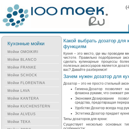
(
Какой выбрать дозатор для 
Кухонные мойки
функциям
Мойки OMOIKIRI
Кухня – это место, где мы проводим мн
чистоте. Правильно подобранные аксе
Мойки BLANCO
сделать кулинарные процессы боле
полезных аксессуаров является дозато
Мойки FRANKE
вас? Давайте разберемся!
Мойки SCHOCK
Зачем нужен дозатор для ку
Мойки FLORENTINA
Дозатор – это не просто стильный акс
Гигиена:Дозатор позволяет н
Мойки LAVA
флакона руками, что снижает ри
Мойки KANTERA
Экономия:Дозирование позво
средства, предотвращая перера
Мойки KUCHENSTERN
Удобство:Дозатор всегда под рук
Эстетика:Дозатор придает кухне
Мойки ALVEUS
Типы дозаторов для кухни:
Мойки TEKA
Существует несколько основных ти
особенности: