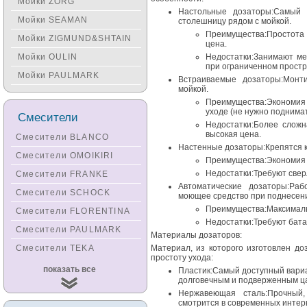
Мойки ZORG
Настольные дозаторы:Самый 
Мойки SEAMAN
столешницу рядом с мойкой.
Преимущества:Простота
Мойки ZIGMUND&SHTAIN
цена.
Мойки OULIN
Недостатки:Занимают ме
при ограниченном простр
Мойки PAULMARK
Встраиваемые дозаторы:Монт
мойкой.
Преимущества:Экономия 
уходе (не нужно поднимат
Смесители
Недостатки:Более сложн
высокая цена.
Смесители BLANCO
Настенные дозаторы:Крепятся к
Смесители OMOIKIRI
Преимущества:Экономия 
Недостатки:Требуют свер
Смесители FRANKE
Автоматические дозаторы:Ра
Смесители SCHOCK
моющее средство при поднесени
Преимущества:Максимальн
Смесители FLORENTINA
Недостатки:Требуют бата
Смесители PAULMARK
Материалы дозаторов:
Смесители TEKA
Материал, из которого изготовлен до
простоту ухода:
Смесители
показать все
Пластик:Самый доступный вариан
KUCHENSTERN
долговечным и подверженным ц
Нержавеющая сталь:Прочный,
Смесители ZORG
смотрится в современных интер