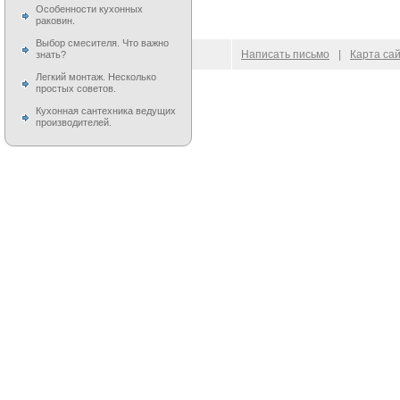
Особенности кухонных
раковин.
Выбор смесителя. Что важно
© 2009–
2026
100 Moek.RU
Написать письмо
|
Карта са
знать?
Легкий монтаж. Несколько
простых советов.
Кухонная сантехника ведущих
производителей.