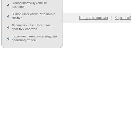
Особенности кухонных
раковин.
Выбор смесителя. Что важно
© 2009–
2026
100 Moek.RU
Написать письмо
|
Карта са
знать?
Легкий монтаж. Несколько
простых советов.
Кухонная сантехника ведущих
производителей.