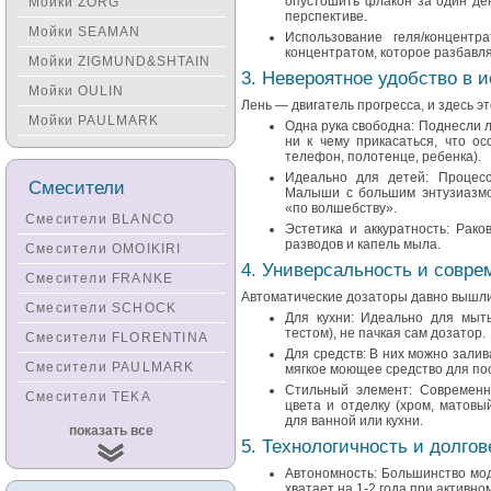
опустошить флакон за один ден
Мойки ZORG
перспективе.
Мойки SEAMAN
Использование геля/концент
концентратом, которое разбавля
Мойки ZIGMUND&SHTAIN
3. Невероятное удобство в 
Мойки OULIN
Лень — двигатель прогресса, и здесь э
Мойки PAULMARK
Одна рука свободна: Поднесли 
ни к чему прикасаться, что о
телефон, полотенце, ребенка).
Идеально для детей: Процесс
Смесители
Малыши с большим энтузиазмом
«по волшебству».
Смесители BLANCO
Эстетика и аккуратность: Рако
разводов и капель мыла.
Смесители OMOIKIRI
4. Универсальность и совр
Смесители FRANKE
Автоматические дозаторы давно вышли 
Смесители SCHOCK
Для кухни: Идеально для мыть
тестом), не пачкая сам дозатор.
Смесители FLORENTINA
Для средств: В них можно залива
Смесители PAULMARK
мягкое моющее средство для пос
Стильный элемент: Современн
Смесители TEKA
цвета и отделку (хром, матовы
для ванной или кухни.
Смесители
показать все
KUCHENSTERN
5. Технологичность и долгов
Смесители ZORG
Автономность: Большинство мод
хватает на 1-2 года при активно