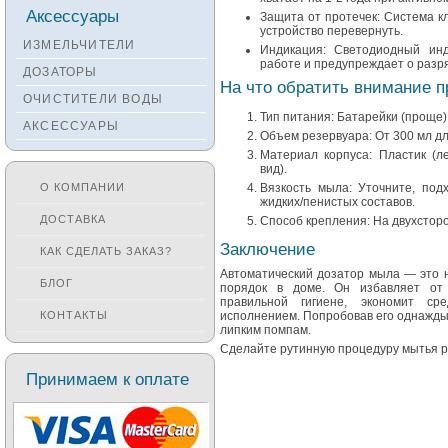
Смесители KANTERA
Аксессуары
Защита от протечек: Система 
устройство перевернуть.
Смесители LAVA
ИЗМЕЛЬЧИТЕЛИ
Индикация: Светодиодный инд
Смесители SEAMAN
работе и предупреждает о разр
ДОЗАТОРЫ
На что обратить внимание 
Смесители
ОЧИСТИТЕЛИ ВОДЫ
Zigmund&Shtain
Тип питания: Батарейки (проще) 
АКСЕССУАРЫ
Смесители OULIN
Объем резервуара: От 300 мл дл
Материал корпуса: Пластик (л
Смесители под бронзу
вид).
О КОМПАНИИ
Вязкость мыла: Уточните, под
жидких/пенистых составов.
ДОСТАВКА
Способ крепления: На двухсторо
Заключение
КАК СДЕЛАТЬ ЗАКАЗ?
Автоматический дозатор мыла — это н
БЛОГ
порядок в доме. Он избавляет от 
правильной гигиене, экономит ср
КОНТАКТЫ
исполнением. Попробовав его однажды
липким помпам.
Сделайте рутинную процедуру мытья р
Принимаем к оплате