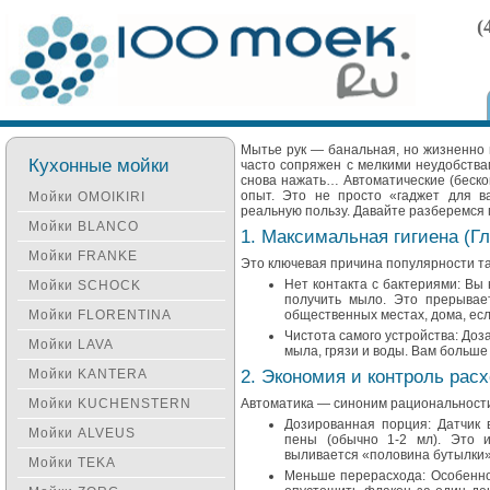
(
Мытье рук — банальная, но жизненно 
Кухонные мойки
часто сопряжен с мелкими неудобства
снова нажать… Автоматические (беско
опыт. Это не просто «гаджет для в
Мойки OMOIKIRI
реальную пользу. Давайте разберемся 
Мойки BLANCO
1. Максимальная гигиена (Г
Мойки FRANKE
Это ключевая причина популярности та
Нет контакта с бактериями: Вы 
Мойки SCHOCK
получить мыло. Это прерывае
Мойки FLORENTINA
общественных местах, дома, если
Чистота самого устройства: Доз
Мойки LAVA
мыла, грязи и воды. Вам больше 
Мойки KANTERA
2. Экономия и контроль рас
Мойки KUCHENSTERN
Автоматика — синоним рациональност
Дозированная порция: Датчик 
Мойки ALVEUS
пены (обычно 1-2 мл). Это и
выливается «половина бутылки» 
Мойки TEKA
Меньше перерасхода: Особенно 