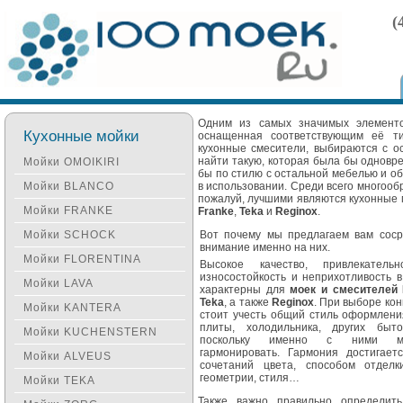
(
Одним из самых значимых элементо
Кухонные мойки
оснащенная соответствующим её ти
кухонные смесители, выбираются с 
найти такую, которая была бы одновр
Мойки OMOIKIRI
бы по стилю с остальной мебелью и о
Мойки BLANCO
в использовании. Среди всего многооб
пожалуй, лучшими являются кухонные м
Мойки FRANKE
Franke
,
Teka
и
Reginox
.
Мойки SCHOCK
Вот почему мы предлагаем вам соср
внимание именно на них.
Мойки FLORENTINA
Высокое качество, привлекательн
износостойкость и неприхотливость 
Мойки LAVA
характерны для
моек и смесителей 
Teka
, а также
Reginox
. При выборе ко
Мойки KANTERA
стоит учесть общий стиль оформлени
плиты, холодильника, других быто
Мойки KUCHENSTERN
поскольку именно с ними м
гармонировать. Гармония достигает
Мойки ALVEUS
сочетаний цвета, способом отделк
геометрии, стиля…
Мойки TEKA
Также важно правильно определи