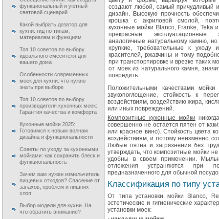
цвету и форме, варьируя которые 
функциональный и уютный
создают любой, самый причудливый 
световой сценарий
дизайн. Высокую прочность обеспечи
крошка с акриловой смолой, поэт
Какой выбрать дозатор для
кухонные мойки Blanco, Franke, Teka 
кухни: гид по типам,
прекрасные эксплуатационные ха
материалам и функциям
аналогичные натуральному камню, но
хрупкие, требовательные к уходу 
Топ 10 советов по выбору
красителей, ржавчины и тому подобно
идеального смесителя для
при транспортировке и врезке таких мо
вашего дома
от моек из натурального камня, знач
Особенности современных
повредить.
моек для кухни: что нужно
знать при выборе
Положительными качествами мойки 
звукопоглощение, стойкость к пер
Топ 10 советов по выбору
воздействиям, воздействию жира, кисло
производителя кухонных моек:
или иных повреждений.
Гарантия качества и комфорта
Композитные кухонные мойки
никогда
Кухонные мойки 2025:
совершенно не остается пятен от каких
Готовимся к новым волнам
или красное вино). Стойкость цвета 
дизайна и функциональности
воздействиям, и потому неизменно со
Любые пятна и загрязнения без труд
Советы по уходу за кухонными
утверждать, что композитные мойки не
мойками: как сохранить блеск и
удобны в своем применении. Мыльн
функциональность
отложения устраняются при пом
предназначенного для обычной посуд
Зачем вам нужен измельчитель
пищевых отходов? Спасение от
Классификация по типу уста
запахов, проблем и лишних
хлоп
От типа установки мойки Blanco, Re
эстетические и гигиенические характе
Выбор модели для кухни. На
установки моек:
что обратить внимание?