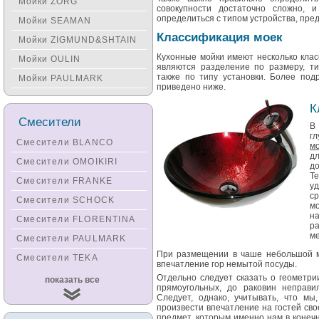
Мойки ZORG
совокупности достаточно сложно,
определиться с типом устройства, пред
Мойки SEAMAN
Классификация моек
Мойки ZIGMUND&SHTAIN
Кухонные мойки имеют несколько кла
Мойки OULIN
являются разделение по размеру, ти
также по типу установки. Более по
Мойки PAULMARK
приведено ниже.
К
Смесители
В
г
Смесители BLANCO
м
д
Смесители OMOIKIRI
до
Te
Смесители FRANKE
уд
ср
Смесители SCHOCK
мо
н
Смесители FLORENTINA
р
ме
Смесители PAULMARK
При размещении в чаше небольшой мо
Смесители TEKA
впечатление гор немытой посуды.
Смесители
Отдельно следует сказать о геометри
показать все
KUCHENSTERN
прямоугольных, до раковин неправ
Следует, однако, учитывать, что мы
Смесители ZORG
произвести впечатление на гостей св
предмет, которым именно нам в конечн