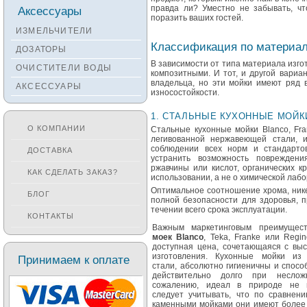
Смесители KANTERA
правда ли? Уместно не забывать, ч
Аксессуары
поразить ваших гостей.
Смесители LAVA
ИЗМЕЛЬЧИТЕЛИ
Смесители SEAMAN
Классификация по материа
ДОЗАТОРЫ
Смесители
В зависимости от типа материала изг
ОЧИСТИТЕЛИ ВОДЫ
Zigmund&Shtain
композитными. И тот, и другой вариа
владельца, но эти мойки имеют ряд 
АКСЕССУАРЫ
Смесители OULIN
износостойкости.
Смесители под бронзу
1. СТАЛЬНЫЕ КУХОННЫЕ МОЙК
О КОМПАНИИ
Стальные кухонные мойки Blanco, Fra
легивованной нержавеющей стали, 
соблюдении всех норм и стандартов
ДОСТАВКА
устранить возможность повреждени
ржавчины или кислот, органических кр
КАК СДЕЛАТЬ ЗАКАЗ?
использовании, а не о химической лаб
Оптимальное соотношение хрома, нике
БЛОГ
полной безопасности для здоровья, п
течении всего срока эксплуатации.
КОНТАКТЫ
Важным маркетинговым преимуще
моек Blanco
, Teka, Franke или Regi
доступная цена, сочетающаяся с выс
изготовления. Кухонные мойки из 
Принимаем к оплате
стали, абсолютно гигиеничны и спос
действительно долго при несло
сожалению, идеал в природе не в
следует учитывать, что по сравнени
каменными мойками они имеют более 