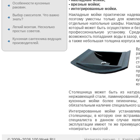
• накладные мойки;
Особенности кухонных
• врезные мойки;
раковин.
• интегрированные мойки.
Накладные мойки практически надева
Выбор смесителя. Что важно
поэтому уместны только для компле
знать?
отдельные напольные шкафы. Накладн
Легкий монтаж. Несколько
который может быть осуществлен и бе
простых советов.
профессиональную установку. Сред
возможность попадания воды в зазор,
Кухонная сантехника ведущих
а также небольшая толщина корпуса мо
производителей.
В
р
у
с
са
п
п
к
ко
Столешница может быть из натурал
нержавеющей стали, ламинированной Д
кухонные мойки более гигиеничны,
обязательным наличие специального 
Интегрированные мойки устанавли
столешницы, в которую они встраив
специалиста в данном случае явля
эксплуатации имеют те же преимущес
«поиграть» с высотой .
© 2009–
2026
100 Moek.RU
Написать письмо
|
Карта са