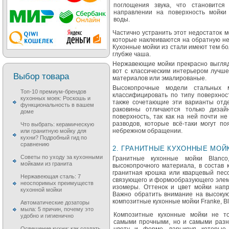
поглощения звука, что становится
направлении на поверхность мойки
воды.
Частично устранить этот недостаток
которые наклеиваются на обратную не
Кухонные мойки из стали имеют тем бо
глубже чаша.
Нержавеющие мойки прекрасно выглядят
вот с классическим интерьером лучше
Выбор товара
материалов или эмалированые.
Высокопрочные модели стальных м
Топ-10 премиум-брендов
классифицировать по типу поверхнос
кухонных моек: Роскошь и
также сочетающие эти варианты отд
функциональность в вашем
раковины отличаются только диза
доме
поверхность, так как на ней почти н
разводов, которые всё-таки могут по
Что выбрать: керамическую
небрежном обращении.
или гранитную мойку для
кухни? Подробный гид по
сравнению
2. ГРАНИТНЫЕ КУХОННЫЕ МОЙ
Советы по уходу за кухонными
Гранитные кухонные мойки Blanco
мойками из гранита
высокопрочного материала, в состав 
гранитная крошка или кварцевый песо
Нержавеющая сталь: 7
связующего и формообразующего элем
неоспоримых преимуществ
изомеры. Оттенок и цвет мойки напр
кухонной мойки
Важно обратить внимание на высокую
композитные кухонные мойки Franke, Bl
Автоматические дозаторы
мыла: 5 причин, почему это
Композитные кухонные мойки не то
удобно и гигиенично
самыми прочными, но и самыми раз
Освещение кухни: как создать