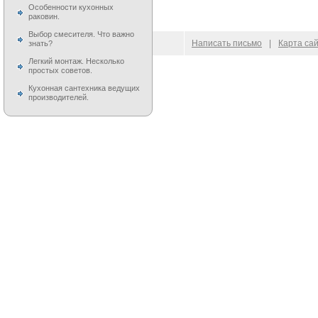
Особенности кухонных
раковин.
Выбор смесителя. Что важно
© 2009–
2026
100 Moek.RU
Написать письмо
|
Карта са
знать?
Легкий монтаж. Несколько
простых советов.
Кухонная сантехника ведущих
производителей.