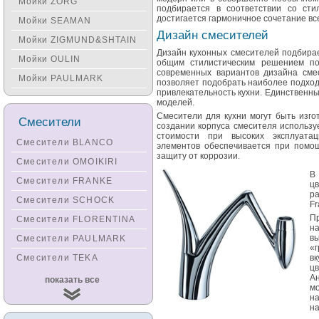
Мойки ZORG
подбирается в соответствии со сти
достигается гармоничное сочетание вс
Мойки SEAMAN
Дизайн смесителей
Мойки ZIGMUND&SHTAIN
Дизайн кухонных смесителей подбирае
Мойки OULIN
общим стилистическим решением по
современных вариантов дизайна смеси
Мойки PAULMARK
позволяет подобрать наиболее подхо
привлекательность кухни. Единственн
моделей.
Смесители для кухни могут быть изго
Смесители
создании корпуса смесителя использу
стоимости при высоких эксплуатац
Смесители BLANCO
элементов обеспечивается при помощ
защиту от коррозии.
Смесители OMOIKIRI
В
Смесители FRANKE
цв
р
Смесители SCHOCK
Fr
П
Смесители FLORENTINA
на
в
Смесители PAULMARK
«г
Смесители TEKA
вк
ц
Смесители
А
показать все
KUCHENSTERN
мо
н
Смесители ZORG
н