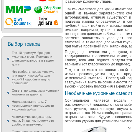
размерам кухонную утварь.
Так как смесители для кухни имеют ра
одной из важных характеристик см
дугообразной, отличия существуют и
подъема излива определяется в со
глубокой чаши мойки или высоко подн
емкости, например, кувшины или кас
оснащаются длинным гибким шлангом с
элемент значительно упрощает пр
емкостей, а также процесс мытья круп
Выбор товара
при мытье противней или, например, а
Подходящие смесители для кухни, 
Топ-10 премиум-брендов
традиционном классическом стиле, 
кухонных моек: Роскошь и
Franke, Teka или Reginox. Модели э
функциональность в вашем
варианты (от классических до high-tec).
доме
Тем, кто не может остановить свой 
Что выбрать: керамическую
излив, рекомендуется отдать пре
или гранитную мойку для
изменяемой высотой. Последний ва
кухни? Подробный гид по
затруднения мыть высокие емкости п
сравнению
высокий уровень положения закрепляе
Советы по уходу за кухонными
Необычные кухонные смеси
мойками из гранита
Оригинальной является модель с
Нержавеющая сталь: 7
расположенной недалеко от окна мой
неоспоримых преимуществ
конструкцию, позволяющую опускат
кухонной мойки
открытию окна. Излив свободно вращае
Автоматические дозаторы
открыванию окна, будучи отклоненн
мыла: 5 причин, почему это
особенно удобна для установки в мало
удобно и гигиенично
У
Освещение кухни: как создать