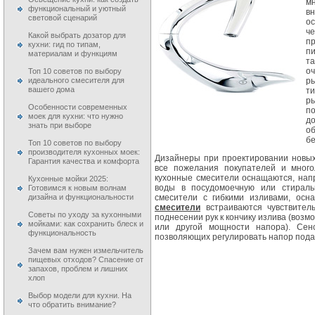
м
функциональный и уютный
в
световой сценарий
о
ч
Какой выбрать дозатор для
п
кухни: гид по типам,
п
материалам и функциям
т
о
Топ 10 советов по выбору
идеального смесителя для
р
вашего дома
т
р
Особенности современных
по
моек для кухни: что нужно
д
знать при выборе
о
бе
Топ 10 советов по выбору
производителя кухонных моек:
Дизайнеры при проектировании новых
Гарантия качества и комфорта
все пожелания покупателей и много
кухонные смесители оснащаются, нап
Кухонные мойки 2025:
воды в посудомоечную или стираль
Готовимся к новым волнам
дизайна и функциональности
смесители с гибкими изливами, ос
смесители
встраиваются чувствител
Советы по уходу за кухонными
поднесении рук к кончику излива (возм
мойками: как сохранить блеск и
или другой мощности напора). Сен
функциональность
позволяющих регулировать напор пода
Зачем вам нужен измельчитель
пищевых отходов? Спасение от
запахов, проблем и лишних
хлоп
Выбор модели для кухни. На
что обратить внимание?