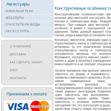
Смесители KANTERA
Аксессуары
Конструктивные особенност
Смесители LAVA
ИЗМЕЛЬЧИТЕЛИ
Конструктивными особенностями сме
Смесители SEAMAN
ДОЗАТОРЫ
наличие двух вентилей или рычага. В
напора и температуры воды. Кажды
Смесители
ОЧИСТИТЕЛИ ВОДЫ
минусы. При помощи двух вентилей 
Zigmund&Shtain
особенно в домах с изношенной си
АКСЕССУАРЫ
давления. Также, данный вариант поз
Смесители OULIN
случае, когда в квартире установлен сч
Смесители под бронзу
Кухонные смесители, имеющие один ры
отрегулировать напор и температуру во
О КОМПАНИИ
испачканы (а это практически всег
отрегулировать напор и темпера
запачканного мизинца, что исключ
ДОСТАВКА
Вспомните: неспроста именно такой 
кухнях и даже в лечебных учреждения
КАК СДЕЛАТЬ ЗАКАЗ?
ремонтируются и не требуют специальн
БЛОГ
Особое внимание при выборе смесит
обратить на форму и подвижность 
привычно именуемого «краном»). Если
КОНТАКТЫ
имеют совмещенные чаши, ре
устанавливать кухонные с
поворачивающимся вокруг своей оси 
такой вариант конструкции позволяе
Принимаем к оплате
один смеситель при выполнении
совмещенных чашах мойки. Также
смеситель с изливом, комплектующ
наподобие тех, что используют в душе
удобством отмыть самую нестандарт