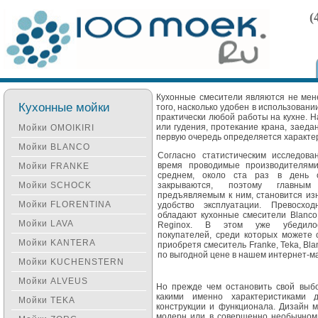
(
Кухонные смесители являются не мен
Кухонные мойки
того, насколько удобен в использован
практически любой работы на кухне. Н
или гудения, протекание крана, заеда
Мойки OMOIKIRI
первую очередь определяется характе
Мойки BLANCO
Согласно статистическим исследова
время проводимые производителями
Мойки FRANKE
среднем, около ста раз в день 
Мойки SCHOCK
закрываются, поэтому главным 
предъявляемым к ним, становится из
Мойки FLORENTINA
удобство эксплуатации. Превосход
обладают кухонные смесители Blanco,
Мойки LAVA
Reginox. В этом уже убедило
покупателей, среди которых можете 
Мойки KANTERA
приобретя смеситель Franke, Teka, Bla
по выгодной цене в нашем интернет-м
Мойки KUCHENSTERN
Мойки ALVEUS
Но прежде чем остановить свой выбо
какими именно характеристиками
Мойки TEKA
конструкции и функционала. Дизайн м
модерн или в совершенно необычном,