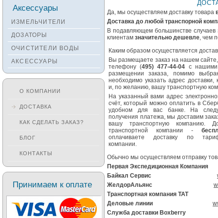
ДОСТ
Смесители KANTERA
Аксессуары
Да, мы осуществляем доставку товара
Смесители LAVA
Доставка до любой транспорной компа
ИЗМЕЛЬЧИТЕЛИ
Смесители SEAMAN
В подавляющем большинстве случаев 
ДОЗАТОРЫ
клиентам
значительно дешевле
, чем 
Смесители
ОЧИСТИТЕЛИ ВОДЫ
Zigmund&Shtain
Каким образом осуществляется доставк
Вы размещаете заказ на нашем сайте,
АКСЕССУАРЫ
Смесители OULIN
телефону (
495) 477-44-04
с нашими
размещении заказа, помимо выбран
Смесители под бронзу
необходимо указать адрес доставки,
и, по желанию, вашу транспортную ко
О КОМПАНИИ
На указанный вами адрес электронн
счёт, который можно оплатить в Сбер
ДОСТАВКА
удобном для вас банке. На след
получения платежа, мы доставим зака
КАК СДЕЛАТЬ ЗАКАЗ?
вашу транспортную компанию. Д
транспортной компании -
бесп
оплачиваете доставку по тари
БЛОГ
компании.
КОНТАКТЫ
Обычно мы осуществляем отправку то
Первая Экспедиционная Компания
Байкал Сервис
Принимаем к оплате
ЖелдорАльянс
w
Транспортная компания ТА
Деловые линии
w
Служба доставки Boxberr