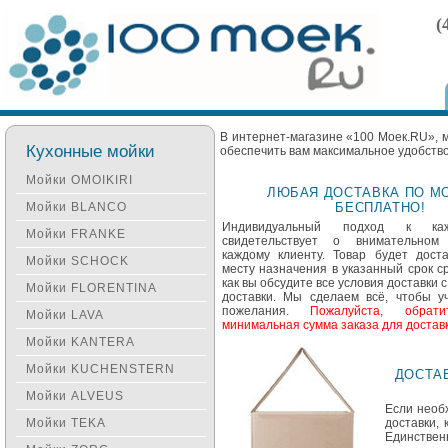
(
В интернет-магазине «100 Моек.RU», 
Кухонные мойки
обеспечить вам максимальное удобств
Мойки OMOIKIRI
ЛЮБАЯ ДОСТАВКА ПО МО
Мойки BLANCO
БЕСПЛАТНО!
Индивидуальный подход к каж
Мойки FRANKE
свидетельствует о внимательно
каждому клиенту. Товар будет дост
Мойки SCHOCK
месту назначения в указанный срок ср
как вы обсудите все условия доставки 
Мойки FLORENTINA
доставки. Мы сделаем всё, чтобы у
пожелания.
Пожалуйста, обрати
Мойки LAVA
минимальная сумма заказа для доставк
Мойки KANTERA
Мойки KUCHENSTERN
ДОСТАВ
Мойки ALVEUS
Если необ
Мойки TEKA
доставки,
Единствен