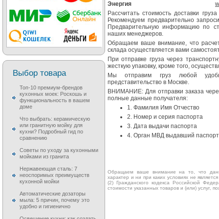
Энергия
w
Рассчитать стоимость доставки груза
Рекомендуем предварительно запроси
Предварительную информацию по ст
наших менеджеров.
Обращаем ваше внимание, что расчет
склада осуществляется вами самостоя
При отправке груза через транспортн
жесткую упаковку, кроме того, осуществ
Выбор товара
Мы отправим груз любой удобн
представительство в Москве.
Топ-10 премиум-брендов
ВНИМАНИЕ: Для отправки заказа через
кухонных моек: Роскошь и
полные данные получателя:
функциональность в вашем
доме
1. Фамилия Имя Отчество
2. Номер и серия паспорта
Что выбрать: керамическую
или гранитную мойку для
3. Дата выдачи паспорта
кухни? Подробный гид по
4. Орган МВД выдавший паспорт
сравнению
Советы по уходу за кухонными
мойками из гранита
Нержавеющая сталь: 7
Обращаем ваше внимание на то, что данн
неоспоримых преимуществ
характер и ни при каких условиях не являет
кухонной мойки
(2) Гражданского кодекса Российской Фед
стоимости указанных товаров и (или) услуг, 
Автоматические дозаторы
мыла: 5 причин, почему это
удобно и гигиенично
Освещение кухни: как создать