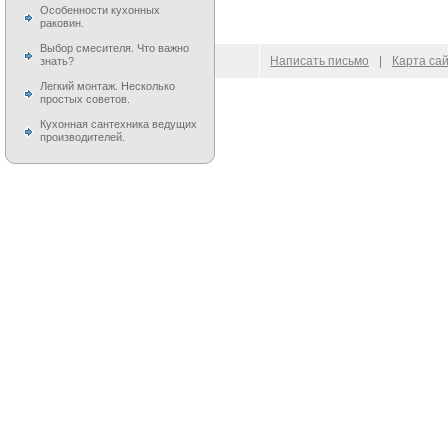
Особенности кухонных
раковин.
Выбор смесителя. Что важно
© 2009–
2026
100 Moek.RU
Написать письмо
|
Карта са
знать?
Легкий монтаж. Несколько
простых советов.
Кухонная сантехника ведущих
производителей.