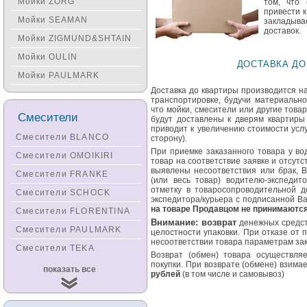
Мойки ZORG
том, что
привести к
Мойки SEAMAN
закладыва
доставок.
Мойки ZIGMUND&SHTAIN
Мойки OULIN
ДОСТАВКА ДО
Мойки PAULMARK
Доставка до квартиры производится н
транспортировке, будучи материально
что мойки, смесители или другие това
Смесители
будут доставлены к дверям квартиры
приводит к увеличению стоимости услу
Смесители BLANCO
сторону).
При приемке заказанного товара у во
Смесители OMOIKIRI
товар на соответствие заявке и отсут
выявлены несоответствия или брак, 
Смесители FRANKE
(или весь товар) водителю-экспедит
отметку в товаросопроводительной д
Смесители SCHOCK
экспедитора/курьера с подписанной В
на товаре Продавцом не принимаются
Смесители FLORENTINA
Bнимание: возврат
денежных средст
Смесители PAULMARK
целостности упаковки. При отказе от 
несоответствии товара параметрам зак
Смесители TEKA
Возврат (обмен) товара осуществля
покупки. При возврате (обмене) взима
Смесители
показать все
рублей
(в том числе и самовывоз)
KUCHENSTERN
Смесители ZORG