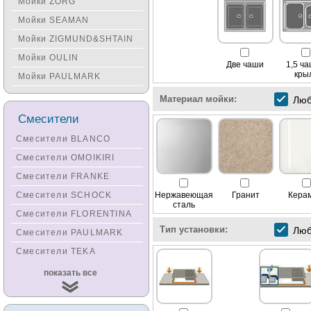
Мойки ZORG
Мойки SEAMAN
Мойки ZIGMUND&SHTAIN
Мойки OULIN
Две чаши
1,5 ча
кры
Мойки PAULMARK
Материал мойки:
Лю
Смесители
Смесители BLANCO
Смесители OMOIKIRI
Смесители FRANKE
Нержавеющая
Гранит
Кера
Смесители SCHOCK
сталь
Смесители FLORENTINA
Тип установки:
Лю
Смесители PAULMARK
Смесители TEKA
Смесители
показать все
KUCHENSTERN
Смесители ZORG