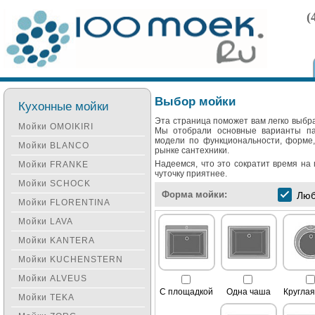
(
Выбор мойки
Кухонные мойки
Эта страница поможет вам легко выбр
Мойки OMOIKIRI
Мы отобрали основные варианты па
модели по функциональности, форме, 
Мойки BLANCO
рынке сантехники.
Надеемся, что это сократит время на
Мойки FRANKE
чуточку приятнее.
Мойки SCHOCK
Форма мойки:
Лю
Мойки FLORENTINA
Мойки LAVA
Мойки KANTERA
Мойки KUCHENSTERN
Мойки ALVEUS
С площадкой
Одна чаша
Кругла
Мойки TEKA