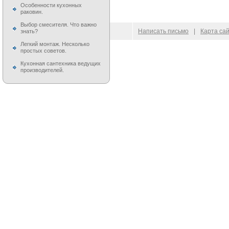
Особенности кухонных
раковин.
Выбор смесителя. Что важно
© 2009–
2026
100 Moek.RU
Написать письмо
|
Карта са
знать?
Легкий монтаж. Несколько
простых советов.
Кухонная сантехника ведущих
производителей.