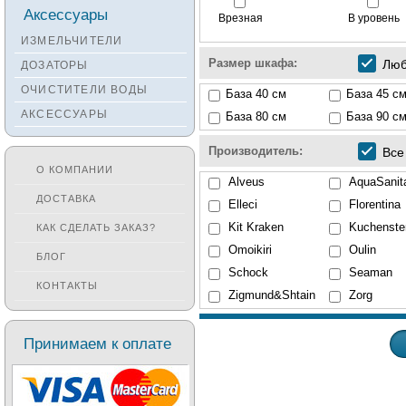
Смесители KANTERA
Аксессуары
Врезная
В уровень
Смесители LAVA
ИЗМЕЛЬЧИТЕЛИ
Смесители SEAMAN
Размер шкафа:
Лю
ДОЗАТОРЫ
Смесители
ОЧИСТИТЕЛИ ВОДЫ
База 40 см
База 45 с
Zigmund&Shtain
АКСЕССУАРЫ
База 80 см
База 90 с
Смесители OULIN
Смесители под бронзу
Производитель:
Все
О КОМПАНИИ
Alveus
AquaSanit
ДОСТАВКА
Elleci
Florentina
Kit Kraken
Kuchenste
КАК СДЕЛАТЬ ЗАКАЗ?
Omoikiri
Oulin
БЛОГ
Schock
Seaman
КОНТАКТЫ
Zigmund&Shtain
Zorg
Принимаем к оплате