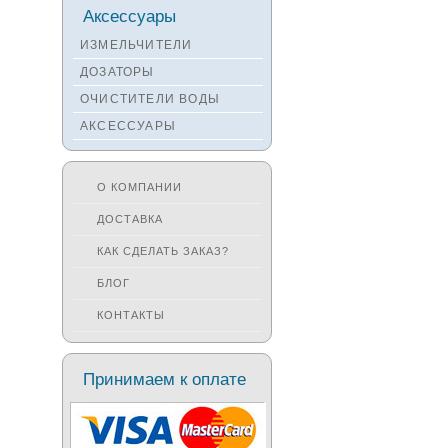
Смесители KANTERA
Аксессуары
Смесители LAVA
ИЗМЕЛЬЧИТЕЛИ
Смесители SEAMAN
ДОЗАТОРЫ
Смесители
ОЧИСТИТЕЛИ ВОДЫ
Zigmund&Shtain
АКСЕССУАРЫ
Смесители OULIN
Смесители под бронзу
О КОМПАНИИ
ДОСТАВКА
КАК СДЕЛАТЬ ЗАКАЗ?
БЛОГ
КОНТАКТЫ
Принимаем к оплате