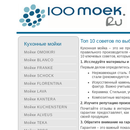
Топ 10 советов по вы
Кухонные мойки
Кухонная мойка – это не пр
Мойки OMOIKIRI
правильного производителя –
10 ключевых советов, которы
Мойки BLANCO
1. Исследуйте материалы и 
Первым делом определитесь 
Мойки FRANKE
Нержавеющая сталь: П
Мойки SCHOCK
стали (рекомендуется 
Искусственный камень
Мойки FLORENTINA
фактур. Важно учитыв
Мойки LAVA
Керамика: Стильная, у
Композитные материал
Мойки KANTERA
2. Изучите репутацию произ
Мойки KUCHENSTERN
Почитайте отзывы в интерне
гарантии предоставляет, ка
Мойки ALVEUS
своей продукции.
3. Обратите внимание на га
Мойки TEKA
Гарантия – это важный показ