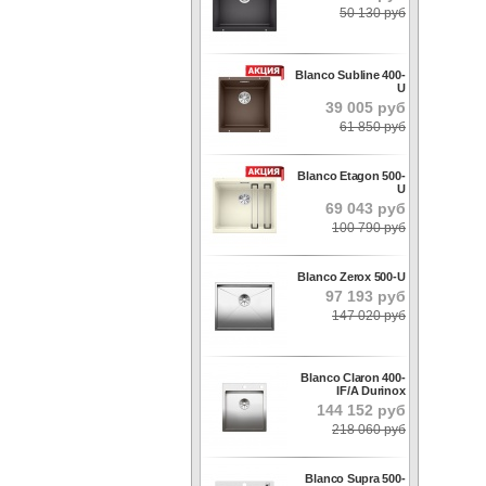
50 130 руб
Blanco Subline 400-
U
39 005 руб
61 850 руб
Blanco Etagon 500-
U
69 043 руб
100 790 руб
Blanco Zerox 500-U
97 193 руб
147 020 руб
Blanco Claron 400-
IF/A Durinox
144 152 руб
218 060 руб
Blanco Supra 500-