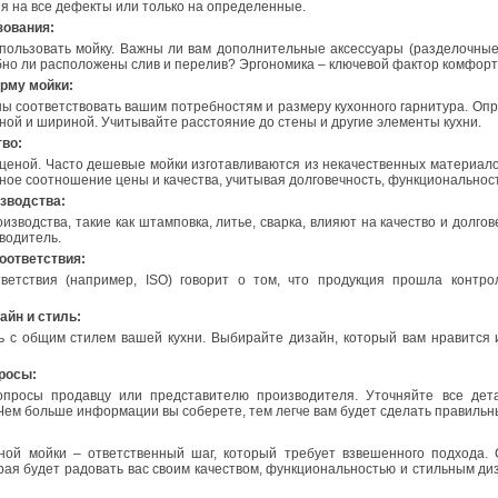
я на все дефекты или только на определенные.
зования:
спользовать мойку. Важны ли вам дополнительные аксессуары (разделочные
бно ли расположены слив и перелив? Эргономика – ключевой фактор комфорт
орму мойки:
ы соответствовать вашим потребностям и размеру кухонного гарнитура. Опр
иной и шириной. Учитывайте расстояние до стены и другие элементы кухни.
тво:
 ценой. Часто дешевые мойки изготавливаются из некачественных материало
ое соотношение цены и качества, учитывая долговечность, функциональност
изводства:
зводства, такие как штамповка, литье, сварка, влияют на качество и долгове
водитель.
оответствия:
ветствия (например, ISO) говорит о том, что продукция прошла контрол
айн и стиль:
 с общим стилем вашей кухни. Выбирайте дизайн, который вам нравится 
просы:
опросы продавцу или представителю производителя. Уточняйте все дет
. Чем больше информации вы соберете, тем легче вам будет сделать правильн
ной мойки – ответственный шаг, который требует взвешенного подхода. 
рая будет радовать вас своим качеством, функциональностью и стильным д