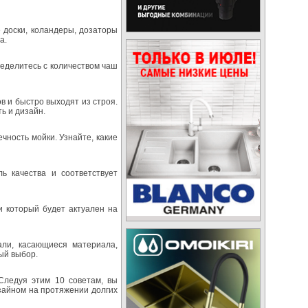
 доски, коландеры, дозаторы
а.
еделитесь с количеством чаш
в и быстро выходят из строя.
ь и дизайн.
чность мойки. Узнайте, какие
ь качества и соответствует
и который будет актуален на
али, касающиеся материала,
ый выбор.
Следуя этим 10 советам, вы
изайном на протяжении долгих