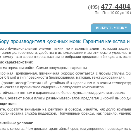
477-4404
(495)
Пн - Пт с 10:00 до 19:
ВЫБРАТЬ МОЙКУ
бору производителя кухонных моек: Гарантия качества 
осто функциональный элемент кухни, но и важный акцент, который задает
 залог долговечности, удобства в использовании и эстетического удовольств
е помогут вам сориентироваться в многообразии предложений и сделать осо
их характеристики:
с материалом мойки. Самые популярные варианты:
рочная, долговечная, гигиеничная, хорошо сочетается с любым стилем. О
от 0,8 мм) и тип поверхности (полированная, матовая, текстурированная).
 (гранит, кварц):Эстетичный, устойчивый к царапинам и высоким температу
ать состав и процентное содержание связующих компонентов.
стойчивая к пятнам и царапинам, но более хрупкая, чем другие материалы.
ы:Сочетают в себе плюсы разных материалов, предлагая широкий выбор диз
водителя:
те, обратите внимание на рейтинги и обзоры. Узнайте, как долго компани
к организована служба поддержки. Популярные бренды, как правило, уделя
рантийные условия:
атель качества. Чем дольше гарантийный срок, тем увереннее производитель 