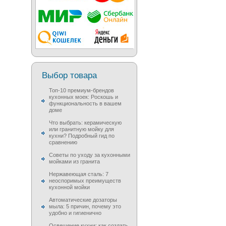
Выбор товара
Топ-10 премиум-брендов
кухонных моек: Роскошь и
функциональность в вашем
доме
Что выбрать: керамическую
или гранитную мойку для
кухни? Подробный гид по
сравнению
Советы по уходу за кухонными
мойками из гранита
Нержавеющая сталь: 7
неоспоримых преимуществ
кухонной мойки
Автоматические дозаторы
мыла: 5 причин, почему это
удобно и гигиенично
Освещение кухни: как создать