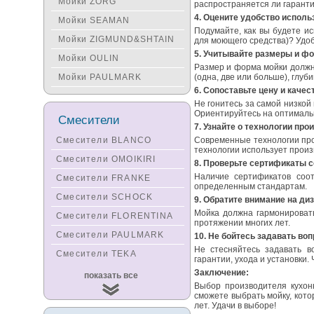
Мойки ZORG
распространяется ли гаранти
4. Оцените удобство исполь
Мойки SEAMAN
Подумайте, как вы будете и
Мойки ZIGMUND&SHTAIN
для моющего средства)? Удо
5. Учитывайте размеры и ф
Мойки OULIN
Размер и форма мойки должн
Мойки PAULMARK
(одна, две или больше), глуб
6. Сопоставьте цену и качес
Не гонитесь за самой низкой
Ориентируйтесь на оптимальн
Смесители
7. Узнайте о технологии про
Смесители BLANCO
Современные технологии прои
технологии использует произ
Смесители OMOIKIRI
8. Проверьте сертификаты с
Наличие сертификатов соот
Смесители FRANKE
определенным стандартам.
Смесители SCHOCK
9. Обратите внимание на диз
Мойка должна гармонировать
Смесители FLORENTINA
протяжении многих лет.
Смесители PAULMARK
10. Не бойтесь задавать во
Не стесняйтесь задавать в
Смесители TEKA
гарантии, ухода и установки
Смесители
Заключение:
показать все
KUCHENSTERN
Выбор производителя кухон
сможете выбрать мойку, кото
Смесители ZORG
лет. Удачи в выборе!