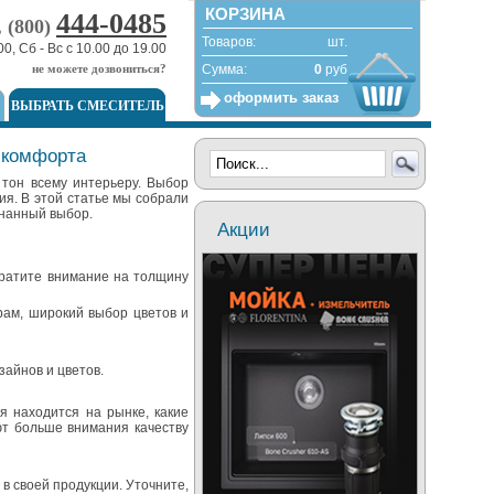
КОРЗИНА
444-0485
, (800)
Товаров:
шт.
00, Сб - Вс с 10.00 до 19.00
не можете дозвониться?
Сумма:
0
руб
оформить заказ
ВЫБРАТЬ СМЕСИТЕЛЬ
и комфорта
 тон всему интерьеру. Выбор
ия. В этой статье мы собрали
знанный выбор.
Акции
братите внимание на толщину
рам, широкий выбор цветов и
айнов и цветов.
я находится на рынке, какие
ют больше внимания качеству
в своей продукции. Уточните,