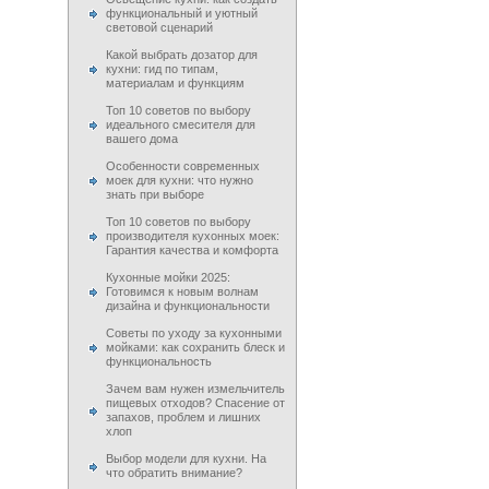
функциональный и уютный
световой сценарий
Какой выбрать дозатор для
кухни: гид по типам,
материалам и функциям
Топ 10 советов по выбору
идеального смесителя для
вашего дома
Особенности современных
моек для кухни: что нужно
знать при выборе
Топ 10 советов по выбору
производителя кухонных моек:
Гарантия качества и комфорта
Кухонные мойки 2025:
Готовимся к новым волнам
дизайна и функциональности
Советы по уходу за кухонными
мойками: как сохранить блеск и
функциональность
Зачем вам нужен измельчитель
пищевых отходов? Спасение от
запахов, проблем и лишних
хлоп
Выбор модели для кухни. На
что обратить внимание?