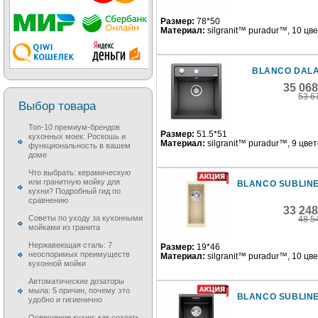
Размер:
78*50
Материал:
silgranit™ puradur™, 10 цв
BLANCO DALA
35 06
53 6
Выбор товара
Топ-10 премиум-брендов
Размер:
51.5*51
кухонных моек: Роскошь и
Материал:
silgranit™ puradur™, 9 цве
функциональность в вашем
доме
Что выбрать: керамическую
или гранитную мойку для
BLANCO SUBLINE
кухни? Подробный гид по
сравнению
33 24
Советы по уходу за кухонными
48 5
мойками из гранита
Нержавеющая сталь: 7
Размер:
19*46
неоспоримых преимуществ
Материал:
silgranit™ puradur™, 10 цв
кухонной мойки
Автоматические дозаторы
мыла: 5 причин, почему это
BLANCO SUBLINE
удобно и гигиенично
Освещение кухни: как создать