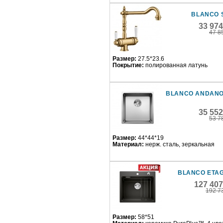
BLANCO 
33 97
47 8
Размер:
27.5*23.6
Покрытие:
полированная латунь
BLANCO ANDANO
35 55
53 7
Размер:
44*44*19
Материал:
нерж. сталь, зеркальная
BLANCO ETAG
127 407
192 7
Размер:
58*51