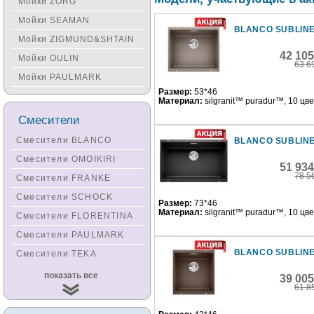
Мойки ZORG
Мойки SEAMAN
BLANCO SUBLINE
Мойки ZIGMUND&SHTAIN
42 10
Мойки OULIN
63 6
Мойки PAULMARK
Размер:
53*46
Материал:
silgranit™ puradur™, 10 цв
Смесители
Смесители BLANCO
BLANCO SUBLINE
Смесители OMOIKIRI
51 93
78 5
Смесители FRANKE
Смесители SCHOCK
Размер:
73*46
Материал:
silgranit™ puradur™, 10 цв
Смесители FLORENTINA
Смесители PAULMARK
BLANCO SUBLINE
Смесители TEKA
Смесители
показать все
39 00
KUCHENSTERN
61 8
Смесители ZORG