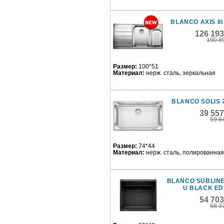
BLANCO AXIS III 
126 193
190 8
Размер:
100*51
Материал:
нерж. сталь, зеркальная
BLANCO SOLIS 
39 55
59 8
Размер:
74*44
Материал:
нерж. сталь, полированная
BLANCO SUBLINE
U BLACK ED
54 70
68 3