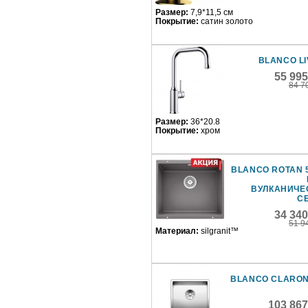
Размер:
7,9*11,5 см
Покрытие:
сатин золото
BLANCO LI
55 99
84 7
Размер:
36*20.8
Покрытие:
хром
BLANCO ROTAN 
ВУЛКАНИЧЕ
С
34 34
51 9
Материал:
silgranit™
BLANCO CLARON
103 867