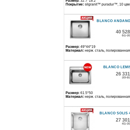
Размер:
32.7*18.2
Покрытие:
silgranit™ puradur™, 10 цв
BLANCO ANDANO
40 52
61 3
Размер:
49*44*19
Материал:
нерж. сталь, полированная
BLANCO LEMIS
26 33
39 8
Размер:
61.5*50
Материал:
нерж. сталь, полированная
BLANCO SOLIS 
27 30
41 3