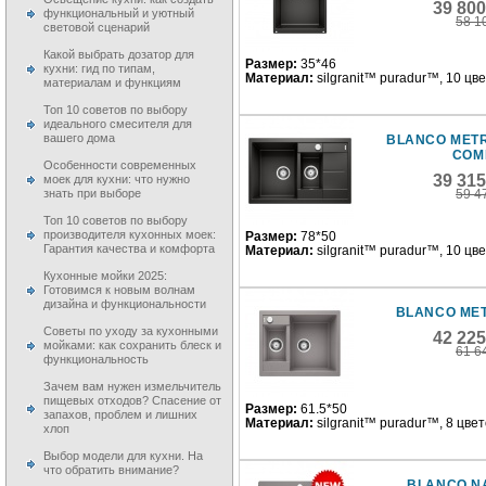
39 80
функциональный и уютный
58 1
световой сценарий
Какой выбрать дозатор для
Размер:
35*46
кухни: гид по типам,
Материал:
silgranit™ puradur™, 10 цв
материалам и функциям
Топ 10 советов по выбору
идеального смесителя для
вашего дома
BLANCO METR
COM
Особенности современных
39 31
моек для кухни: что нужно
знать при выборе
59 4
Топ 10 советов по выбору
производителя кухонных моек:
Размер:
78*50
Гарантия качества и комфорта
Материал:
silgranit™ puradur™, 10 цв
Кухонные мойки 2025:
Готовимся к новым волнам
дизайна и функциональности
BLANCO MET
Советы по уходу за кухонными
42 22
мойками: как сохранить блеск и
61 6
функциональность
Зачем вам нужен измельчитель
пищевых отходов? Спасение от
Размер:
61.5*50
запахов, проблем и лишних
Материал:
silgranit™ puradur™, 8 цве
хлоп
Выбор модели для кухни. На
что обратить внимание?
BLANCO N