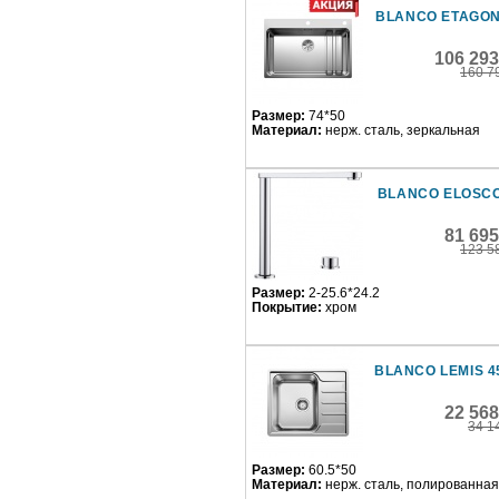
BLANCO ETAGON
106 293
160 7
Размер:
74*50
Материал:
нерж. сталь, зеркальная
BLANCO ELOSCO
81 69
123 5
Размер:
2-25.6*24.2
Покрытие:
хром
BLANCO LEMIS 45
22 56
34 1
Размер:
60.5*50
Материал:
нерж. сталь, полированная