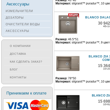
Размер:
43*46
Смесители KANTERA
Аксессуары
Материал:
silgranit™ puradur™, 10 цв
Смесители LAVA
ИЗМЕЛЬЧИТЕЛИ
Смесители SEAMAN
BLANCO DALAG
ДОЗАТОРЫ
Смесители
30 94
ОЧИСТИТЕЛИ ВОДЫ
Zigmund&Shtain
45 1
АКСЕССУАРЫ
Смесители OULIN
Смесители под бронзу
Размер:
46.5*51
Материал:
silgranit™ puradur™, 9 цве
О КОМПАНИИ
ДОСТАВКА
BLANCO ZIA 
COM
КАК СДЕЛАТЬ ЗАКАЗ?
15 36
19 2
БЛОГ
КОНТАКТЫ
Размер:
78*50
Материал:
silgranit™ puradur™, 10 цв
Принимаем к оплате
BLANCO ZI
15 69
19 6