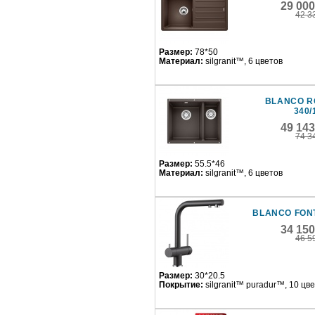
29 00
42 3
Размер:
78*50
Материал:
silgranit™, 6 цветов
BLANCO R
340/
49 14
74 3
Размер:
55.5*46
Материал:
silgranit™, 6 цветов
BLANCO FONT
34 15
46 5
Размер:
30*20.5
Покрытие:
silgranit™ puradur™, 10 цв