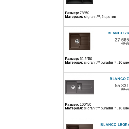
Размер:
78*50
Материал:
silgranit™, 6 цветов
BLANCO ZI
27 66
40 3
Размер:
61.5*50
Материал:
silgranit™ puradur™, 10 цв
BLANCO Z
55 33
80 7
Размер:
100*50
Материал:
silgranit™ puradur™, 10 цв
BLANCO LEGR