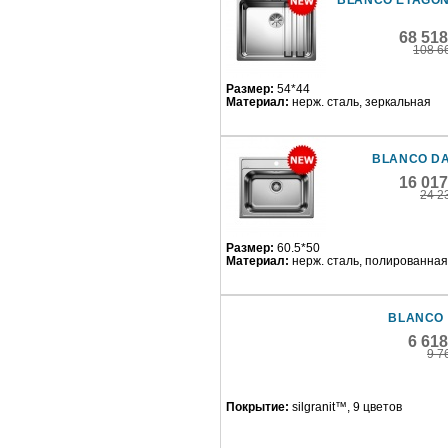
BLANCO ETAGON
68 51
108 6
Размер:
54*44
Материал:
нерж. сталь, зеркальная
BLANCO DA
16 01
24 2
Размер:
60.5*50
Материал:
нерж. сталь, полированная
BLANCO 
6 61
9 7
Покрытие:
silgranit™, 9 цветов