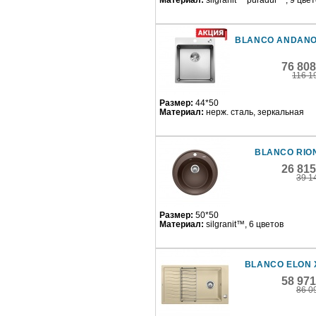
Материал:
silgranit™ puradur™, 9 цве
BLANCO ANDANO
76 80
116 1
Размер:
44*50
Материал:
нерж. сталь, зеркальная
BLANCO RIO
26 81
39 1
Размер:
50*50
Материал:
silgranit™, 6 цветов
BLANCO ELON 
58 97
86 0