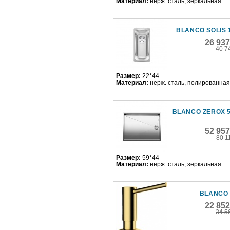
Материал:
нерж. сталь, зеркальная
BLANCO SOLIS 
26 93
40 7
Размер:
22*44
Материал:
нерж. сталь, полированная
BLANCO ZEROX 5
52 95
80 1
Размер:
59*44
Материал:
нерж. сталь, зеркальная
BLANCO 
22 85
34 5