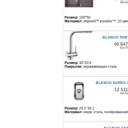
95 8
Размер:
100*50
Материал:
silgranit™ puradur™, 10 цв
BLANCO FONT
40 84
61 7
Размер:
30*20.6
Покрытие:
нержавеющая сталь
BLANCO SUPRA 
12 51
18 9
Размер:
20.1*36.1
Материал:
нерж. сталь, полированная