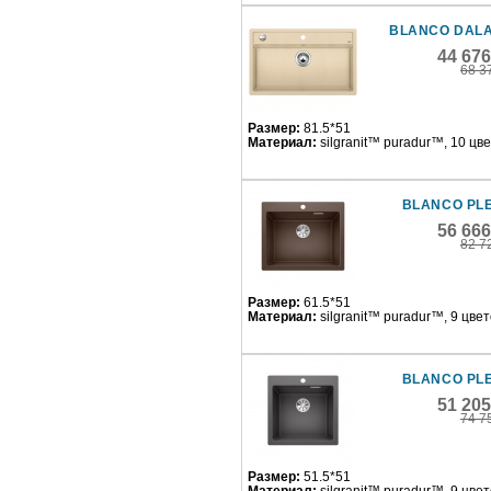
BLANCO DALA
44 67
68 3
Размер:
81.5*51
Материал:
silgranit™ puradur™, 10 цв
BLANCO PL
56 66
82 7
Размер:
61.5*51
Материал:
silgranit™ puradur™, 9 цве
BLANCO PL
51 20
74 7
Размер:
51.5*51