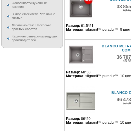
Особенности кухонных
33 85
раковин.
49 4
Выбор смесителя. Что важно
знать?
Легкий монтаж. Несколько
Размер:
61.5*51
простых советов.
Материал:
silgranit™ puradur™, 9 цве
Кухонная сантехника ведущих
производителей.
BLANCO METRA
COM
36 70
45 8
Размер:
68*50
Материал:
silgranit™ puradur™, 10 цв
BLANCO Z
46 47
67 8
Размер:
86*50
Материал:
silgranit™ puradur™, 10 цв