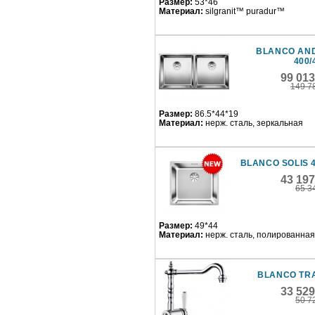
Размер:
53*46
Материал:
silgranit™ puradur™
BLANCO AN
400/
99 01
149 7
Размер:
86.5*44*19
Материал:
нерж. сталь, зеркальная
BLANCO SOLIS 4
43 19
65 3
Размер:
49*44
Материал:
нерж. сталь, полированная
BLANCO TR
33 52
50 7