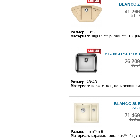
BLANCO Z
41 26
51 5
Размер:
93*51
Материал:
silgranit™ puradur™, 10 цв
BLANCO SUPRA 
26 20
39 6
Размер:
48*43
Материал:
нерж. сталь, полированная
BLANCO SUB
350/
71 46
108 1
Размер:
55.5*45.6
Материал:
керамика puraplus™, 4 цве