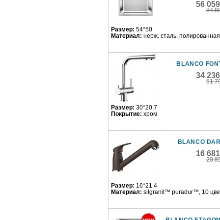
56 05
84 8
Размер:
54*50
Материал:
нерж. сталь, полированная
BLANCO FONT
34 23
51 7
Размер:
30*20.7
Покрытие:
хром
BLANCO DAR
16 68
20 8
Размер:
16*21.4
Материал:
silgranit™ puradur™, 10 цв