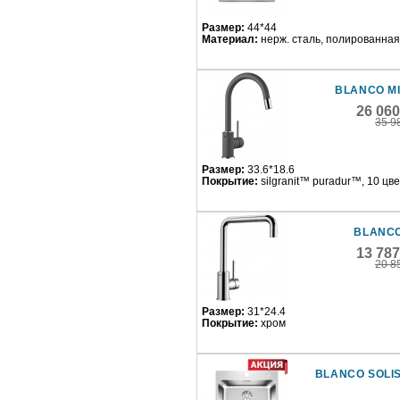
Размер:
44*44
Материал:
нерж. сталь, полированная
BLANCO M
26 06
35 9
Размер:
33.6*18.6
Покрытие:
silgranit™ puradur™, 10 цв
BLANCO
13 78
20 8
Размер:
31*24.4
Покрытие:
хром
BLANCO SOLIS