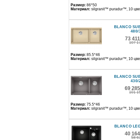
Размер:
86*50
Материал:
silgranit™ puradur™, 10 цв
BLANCO SUB
480/
73 41
107 1
Размер:
85.5*46
Материал:
silgranit™ puradur™, 10 цв
BLANCO SUB
430/
69 28
101 1
Размер:
75.5*46
Материал:
silgranit™ puradur™, 10 цв
BLANCO LE
40 16
58 6