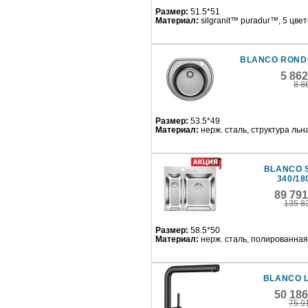
Размер:
51.5*51
Материал:
silgranit™ puradur™, 5 цве
BLANCO ROND
5 86
8 8
Размер:
53.5*49
Материал:
нерж. сталь, структура льн
BLANCO 
340/18
89 79
135 8
Размер:
58.5*50
Материал:
нерж. сталь, полированная
BLANCO 
50 18
75 9