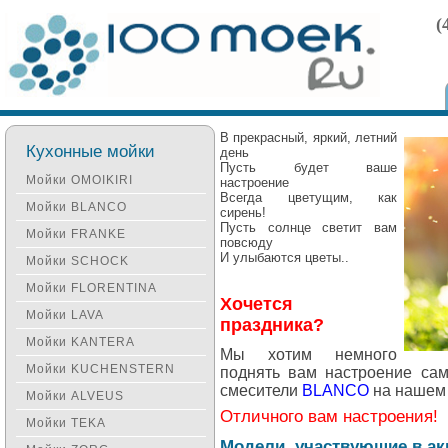
(
В прекрасный, яркий, летний
Кухонные мойки
день
Пусть будет ваше
Мойки OMOIKIRI
настроение
Всегда цветущим, как
Мойки BLANCO
сирень!
Пусть солнце светит вам
Мойки FRANKE
повсюду
И улыбаются цветы.
.
Мойки SCHOCK
Мойки FLORENTINA
Хочется
Мойки LAVA
праздника?
Мойки KANTERA
Мы хотим немного
Мойки KUCHENSTERN
поднять вам настроение сам
смесители
BLANCO
на нашем 
Мойки ALVEUS
Отличного вам настроения!
Мойки TEKA
Модели, участвующие в ак