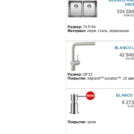
BLANCO AN
340/
104 594
158 2
Размер:
74.5*44
Материал:
нерж. сталь, зеркальная
BLANCO 
42 94
62 6
Размер:
28*22
Покрытие:
silgranit™ puradur™, 10 цв
BLANCO 
6 27
9 4
Покрытие:
хром