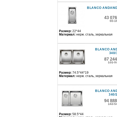
BLANCO ANDANO
43 07
65 1
Размер:
22*44
Материал:
нерж. сталь, зеркальная
BLANCO AN
340/
87 24
131 9
Размер:
74.5*44*19
Материал:
нерж. сталь, зеркальная
BLANCO AN
340/
94 88
143 5
Размер:
58.5*44