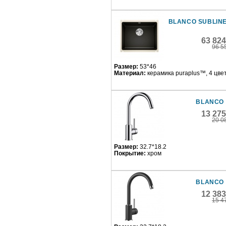
BLANCO SUBLINE
63 82
96 5
Размер:
53*46
Материал:
керамика puraplus™, 4 цве
BLANCO 
13 27
20 0
Размер:
32.7*18.2
Покрытие:
хром
BLANCO 
12 38
15 4