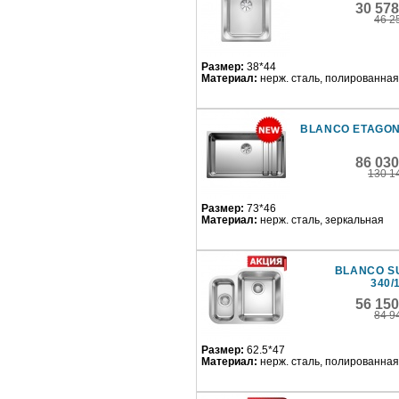
30 57
46 2
Размер:
38*44
Материал:
нерж. сталь, полированная
BLANCO ETAGON
86 03
130 1
Размер:
73*46
Материал:
нерж. сталь, зеркальная
BLANCO S
340/
56 15
84 9
Размер:
62.5*47
Материал:
нерж. сталь, полированная