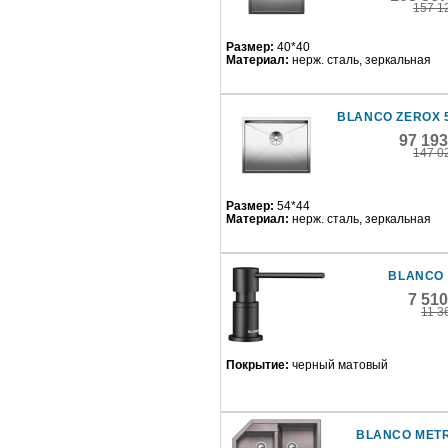
157 1
Размер:
40*40
Материал:
нерж. сталь, зеркальная
BLANCO ZEROX 
97 19
147 0
Размер:
54*44
Материал:
нерж. сталь, зеркальная
BLANCO 
7 51
11 3
Покрытие:
черный матовый
BLANCO METR