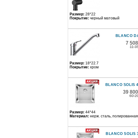
Размер:
28*22
Покрытие:
черный матовый
BLANCO D
7 50
11 3
Размер:
18*22.7
Покрытие:
хром
BLANCO SOLIS 4
39 80
60 2
Размер:
44*44
Материал:
нерж. сталь, полированная
BLANCO SOLIS 