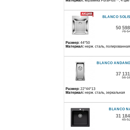
Материал:
керамика PuraPlus™, 4 цве
BLANCO SOLIS
50 59
76 5
Размер:
44*50
Материал:
нерж. сталь, полированная
BLANCO ANDANO
37 13
56 1
Размер:
22*44*13
Материал:
нерж. сталь, зеркальная
BLANCO N
31 18
45 5