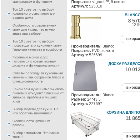
Покрытие:
silgranit™, 9 цветов
материалам и функциям
Артикул:
525810
Топ 10 советов по выбору
идеального смесителя для
BLANCO
вашего дома
8 57
12 9
Особенности современных
моек для кухни: что нужно
знать при выборе
в корз
Топ 10 советов по выбору
производителя кухонных моек:
Производитель:
Blanco
Гарантия качества и комфорта
Покрытие:
PVD, золото
Артикул:
526699
Кухонные мойки 2025:
Готовимся к новым волнам
ДОСКА РАЗДЕЛ
дизайна и функциональности
10 01
Советы по уходу за кухонными
мойками: как сохранить блеск и
функциональность
в корз
Зачем вам нужен измельчитель
пищевых отходов? Спасение от
Производитель:
Blanco
запахов, проблем и лишних
Размер:
24*43.5
хлоп
Артикул:
227697
Выбор модели для кухни. На
КОРЗИНА ДЛЯ П
что обратить внимание?
11 86
Особенности кухонных
раковин.
Выбор смесителя. Что важно
в корз
знать?