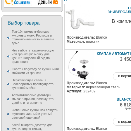
С
УНИВЕРСА
В компл
Выбор товара
Топ-10 премиум-брендов
кухонных моек: Роскошь и
Производитель:
Blanco
функциональность в вашем
Материал:
пластик
доме
Что выбрать: керамическую
КЛАПАН АВТОМАТ I
или гранитную мойку для
кухни? Подробный гид по
3 45
сравнению
Советы по уходу за кухонными
мойками из гранита
в корз
Нержавеющая сталь: 7
Производитель:
Blanco
неоспоримых преимуществ
Материал:
нержавеющая сталь
кухонной мойки
Артикул:
232459
Автоматические дозаторы
мыла: 5 причин, почему это
BLANCO
удобно и гигиенично
6 61
9 7
Освещение кухни: как создать
функциональный и уютный
световой сценарий
в корз
Какой выбрать дозатор для
Производитель:
Blanco
кухни: гид по типам,