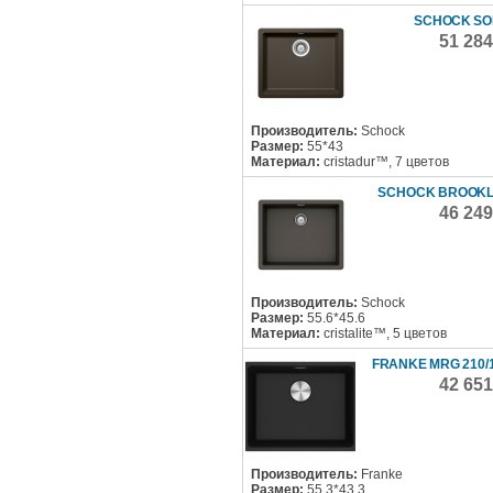
SCHOCK SO
51 28
Производитель:
Schock
Размер:
55*43
Материал:
cristadur™, 7 цветов
SCHOCK BROOKL
46 24
Производитель:
Schock
Размер:
55.6*45.6
Материал:
cristalite™, 5 цветов
FRANKE MRG 210/1
42 65
Производитель:
Franke
Размер:
55.3*43.3