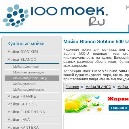
(
Мойка Blanco Subline 500-U
Кухонные мойки
Кухонная мойка для монтажа под с
Мойки OMOIKIRI
Subline 500-U подойдет тем, кт
индивидуальность на кухне. Широки
Мойки BLANCO
разных размеров обеспечивает больш
всех запросов.
Мойки гранитные
Коллекция моек
Blanco Subline 500-
Мойки нержавеющие
вашей кухни как уголка мира, где вы 
Мойки под столешницу
приготовления пищи или мытья посуды
Мойки угловые
Главная
Мойки BLANCO
Мойки 
Мойки керамические
Мойки FRANKE
Мойки SCHOCK
Мойки FLORENTINA
Мойки LAVA
Мойки KANTERA