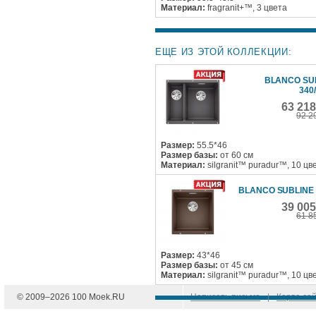
Материал:
fragranit+™, 3 цвета
ЕЩЕ ИЗ ЭТОЙ КОЛЛЕКЦИИ:
BLANCO SU
340
63 21
92 2
Размер:
55.5*46
Размер базы:
от 60 см
Материал:
silgranit™ puradur™, 10 цв
BLANCO SUBLINE 
39 00
61 8
Размер:
43*46
Размер базы:
от 45 см
Материал:
silgranit™ puradur™, 10 цв
© 2009–
2026
100 Moek.RU
Написать письмо
|
Карта са