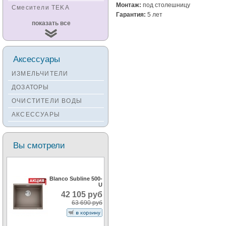
Монтаж:
под столешницу
Смесители TEKA
Гарантия:
5 лет
Смесители
показать все
KUCHENSTERN
Смесители ZORG
Смесители KANTERA
Аксессуары
Смесители LAVA
ИЗМЕЛЬЧИТЕЛИ
Смесители SEAMAN
ДОЗАТОРЫ
Смесители
ОЧИСТИТЕЛИ ВОДЫ
Zigmund&Shtain
АКСЕССУАРЫ
Смесители OULIN
Смесители под бронзу
Вы смотрели
Blanco Subline 500-
U
42 105 руб
63 690 руб