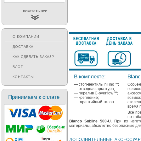
показать все
О КОМПАНИИ
ДОСТАВКА
КАК СДЕЛАТЬ ЗАКАЗ?
БЛОГ
В комплекте:
Blanc
КОНТАКТЫ
— стоп-вентиль InFino™;
Особе
— отводная арматура;
возмо
— перелив C-overflow™;
аксес
Принимаем к оплате
— крепление;
возмож
— гарантийный талон.
столеш
время 
Все пр
по габ
Blanco Subline 500-U
. При их изгот
материалы, абсолютно безопасные для
ДОПОЛНИТЕЛЬНЫЕ АКСЕССУА