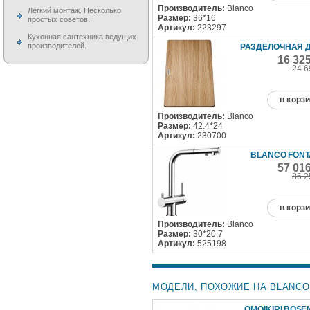
Производитель:
Blanco
Легкий монтаж. Несколько
Размер:
36*16
простых советов.
Артикул:
223297
Кухонная сантехника ведущих
производителей.
РАЗДЕЛОЧНАЯ 
16 32
24 6
в корз
Производитель:
Blanco
Размер:
42.4*24
Артикул:
230700
BLANCO FONTA
57 01
86 2
в корз
Производитель:
Blanco
Размер:
30*20.7
Артикул:
525198
МОДЕЛИ, ПОХОЖИЕ НА BLANCO 
OMOIKIRI BOSEN