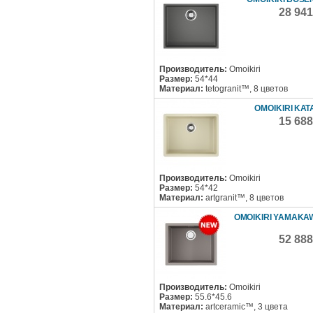
28 94
Производитель:
Omoikiri
Размер:
54*44
Материал:
tetogranit™, 8 цветов
OMOIKIRI KAT
15 68
Производитель:
Omoikiri
Размер:
54*42
Материал:
artgranit™, 8 цветов
OMOIKIRI YAMAKAW
52 88
Производитель:
Omoikiri
Размер:
55.6*45.6
Материал:
artceramic™, 3 цвета